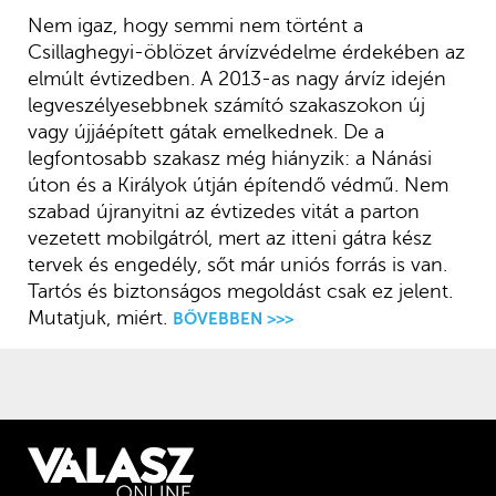
Nem igaz, hogy semmi nem történt a
Csillaghegyi-öblözet árvízvédelme érdekében az
elmúlt évtizedben. A 2013-as nagy árvíz idején
legveszélyesebbnek számító szakaszokon új
vagy újjáépített gátak emelkednek. De a
legfontosabb szakasz még hiányzik: a Nánási
úton és a Királyok útján építendő védmű. Nem
szabad újranyitni az évtizedes vitát a parton
vezetett mobilgátról, mert az itteni gátra kész
tervek és engedély, sőt már uniós forrás is van.
Tartós és biztonságos megoldást csak ez jelent.
Mutatjuk, miért.
BŐVEBBEN >>>