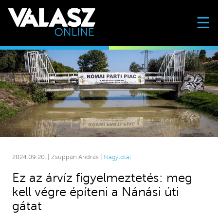
☰
2024.09.20. | Zsuppán András |
Nagytotál
Ez az árvíz figyelmeztetés: meg
kell végre építeni a Nánási úti
gátat