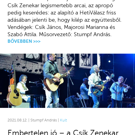
Csík Zenekar legismertebb arcai, az apropó
pedig keserédes: az alapító a HetiVálasz friss
adásában jelenti be, hogy kilép az együttesből.
Vendégek: Csík János, Majorosi Marianna és
Szabó Attila. Műsorvezető: Stumpf András.
BŐVEBBEN >>>
2021.08.12. | Stumpf András |
Kult
Embertelen jó – a Csík Zenekar