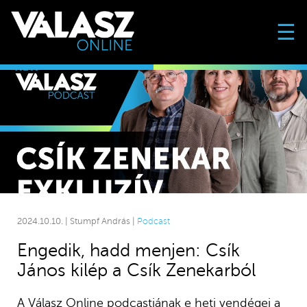
☰
2024.10.10. | Stumpf András |
Podcast
Engedik, hadd menjen: Csík
János kilép a Csík Zenekarból
A Válasz Online podcastjának e heti vendégei a