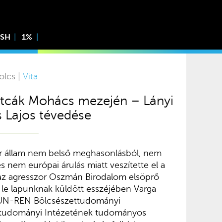
ISH
1%
olcs |
Vita
utcák Mohács mezején – Lányi
 Lajos tévedése
r állam nem belső meghasonlásból, nem
 nem európai árulás miatt veszítette el a
az agresszor Oszmán Birodalom elsöprő
i le lapunknak küldött esszéjében Varga
HUN-REN Bölcsészettudományi
ttudományi Intézetének tudományos