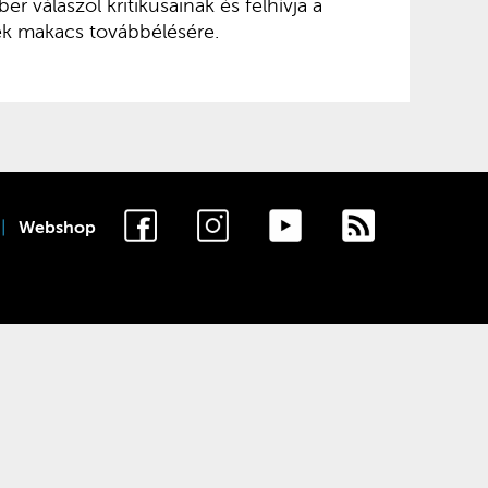
r válaszol kritikusainak és felhívja a
sék makacs továbbélésére.
Webshop