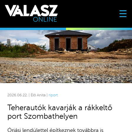
☰
2026.06.22. | Élő Anita |
riport
Teherautók kavarják a rákkeltő
port Szombathelyen
Óriási lendülettel építkeznek továbbra is