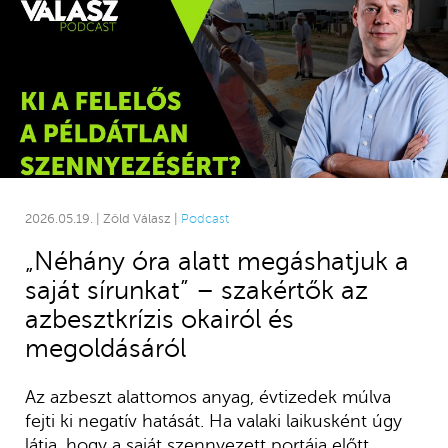
2026.05.19. | Zöld Válasz |
Podcast
„Néhány óra alatt megáshatjuk a
saját sírunkat” – szakértők az
azbesztkrízis okairól és
megoldásáról
Az azbeszt alattomos anyag, évtizedek múlva
fejti ki negatív hatását. Ha valaki laikusként úgy
látja, hogy a saját szennyezett portája előtt