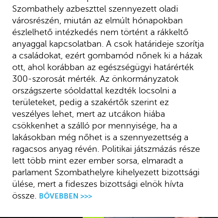
Szombathely azbeszttel szennyezett oladi
városrészén, miután az elmúlt hónapokban
észlelhető intézkedés nem történt a rákkeltő
anyaggal kapcsolatban. A csok határideje szorítja
a családokat, ezért gombamód nőnek ki a házak
ott, ahol korábban az egészségügyi határérték
300-szorosát mérték. Az önkormányzatok
országszerte sóoldattal kezdték locsolni a
területeket, pedig a szakértők szerint ez
veszélyes lehet, mert az utcákon hiába
csökkenhet a szálló por mennyisége, ha a
lakásokban még nőhet is a szennyezettség a
ragacsos anyag révén. Politikai játszmázás része
lett több mint ezer ember sorsa, elmaradt a
parlament Szombathelyre kihelyezett bizottsági
ülése, mert a fideszes bizottsági elnök hívta
össze.
BŐVEBBEN >>>