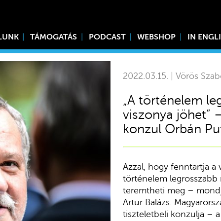
LUNK
TÁMOGATÁS
PODCAST
WEBSHOP
IN ENGL
2022.03.15. | Vörös Szab
„A történelem l
viszonya jöhet” –
konzul Orbán Pu
Azzal, hogy fenntartja a 
történelem legrosszabb
teremtheti meg – mondja
Artur Balázs. Magyarors
tiszteletbeli konzulja – 