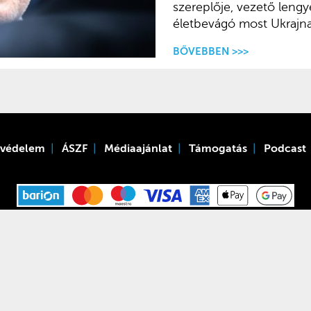
szereplője, vezető lengye
életbevágó most Ukrajna 
BŐVEBBEN >>>
tvédelem
ÁSZF
Médiaajánlat
Támogatás
Podcast