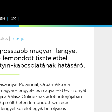
ISH
1%
olcs |
Interjú
egrosszabb magyar–lengyel
 lemondott tiszteletbeli
tyin-kapcsolatának hatásáról
viszonyát Putyinnal, Orbán Viktor a
 magyar–lengyel- és magyar–EU-viszonyát
 a Válasz Online-nak adott interjújában
zág múlt héten lemondott szczecini
a lengyel közélet egyik befolyásos