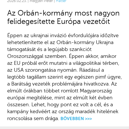
2026.02.23. | Magyari Péter |
Háttér
Az Orbán-kormány most nagyon
felidegesítette Európa vezetőit
Éppen az ukrajnai invázió évfordulójára időzítve
lehetetlenítette el az Orbán-kormány Ukrajna
támogatását és a legújabb szankciót
Oroszországgal szemben. Éppen akkor, amikor
az EU próbál erőt mutatni a világpolitikai térben,
az USA szorongatása nyomán. Ráadásul a
legtöbb tagállam szerint egy egészen pimf ügyre,
a Barátság vezeték problémájára hivatkozva. Az
elmúlt órákban többet romlott Magyarország
európai megítélése, mint az elmúlt két évben
összesen. Lehet, hogy pont ez volt a cél, és a
kampány kedvéért az ország maradék hitelének
roncsolása sem drága.
BŐVEBBEN >>>