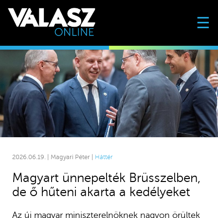
☰
2026.06.19. | Magyari Péter |
Háttér
Magyart ünnepelték Brüsszelben,
de ő hűteni akarta a kedélyeket
Az új magyar miniszterelnöknek nagyon örültek