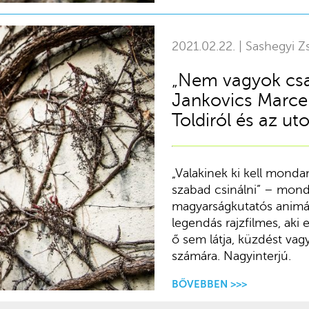
2021.02.22. | Sashegyi Zs
„Nem vagyok csat
Jankovics Marcel
Toldiról és az ut
„Valakinek ki kell monda
szabad csinálni” – mond
magyarságkutatós animác
legendás rajzfilmes, aki
ő sem látja, küzdést va
számára. Nagyinterjú.
BŐVEBBEN >>>