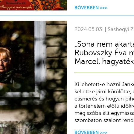
BŐVEBBEN >>>
2024.05.03. | Sashegyi Z
„Soha nem akarta
Rubovszky Éva m
Marcell hagyaté
Ki lehetett-e hozni Jank
kellett-e járni körülötte,
elismerés és hogyan pihe
a történelem előtti idő
még szóba állt egymással
szombaton szalont rend
BŐVEBBEN >>>