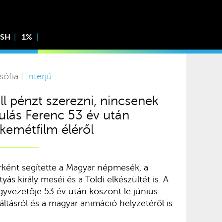
ISH
1%
sófia |
Interjú
ll pénzt szerezni, nincsenek
ulás Ferenc 53 év után
kemétfilm éléről
ként segítette a Magyar népmesék, a
s király meséi és a Toldi elkészültét is. A
gyvezetője 53 év után köszönt le június
áltásról és a magyar animáció helyzetéről is