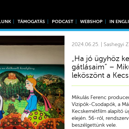
LUNK
TÁMOGATÁS
PODCAST
WEBSHOP
IN ENGL
2024.06.25. | Sashegyi Z
„Ha jó ügyhöz ke
gátlásaim” – Mik
leköszönt a Kecs
Mikulás Ferenc producer
Vízipók-Csodapók, a Mátyá
Kecskemétfilm alapító ü
elején. 56-ról, rendszerv
beszélgettünk vele.