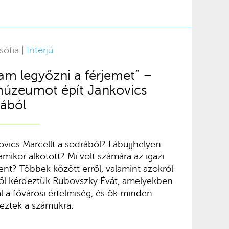
sófia |
Interjú
m legyőzni a férjemet” –
úzeumot épít Jankovics
kából
ovics Marcellt a sodrából? Lábujjhelyen
 amikor alkotott? Mi volt számára az igazi
nt? Többek között erről, valamint azokról
kről kérdeztük Rubovszky Évát, amelyekben
 a fővárosi értelmiség, és ők minden
eztek a számukra.