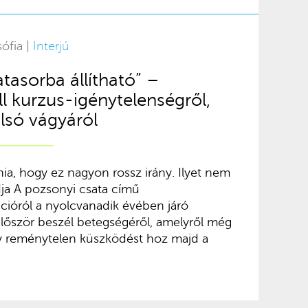
ófia |
Interjú
asorba állítható” –
l kurzus-igénytelenségről,
olsó vágyáról
nia, hogy ez nagyon rossz irány. Ilyet nem
ja A pozsonyi csata című
ióról a nyolcvanadik évében járó
 először beszél betegségéről, amelyről még
gy reménytelen küszködést hoz majd a