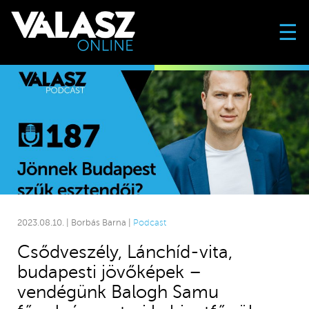
☰
2023.08.10. | Borbás Barna |
Podcast
Csődveszély, Lánchíd-vita,
budapesti jövőképek –
vendégünk Balogh Samu