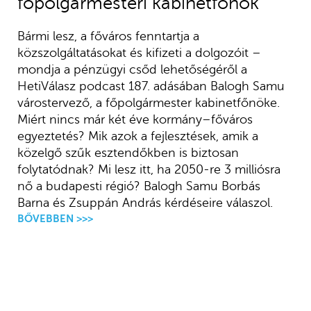
főpolgármesteri kabinetfőnök
Bármi lesz, a főváros fenntartja a
közszolgáltatásokat és kifizeti a dolgozóit –
mondja a pénzügyi csőd lehetőségéről a
HetiVálasz podcast 187. adásában Balogh Samu
várostervező, a főpolgármester kabinetfőnöke.
Miért nincs már két éve kormány–főváros
egyeztetés? Mik azok a fejlesztések, amik a
közelgő szűk esztendőkben is biztosan
folytatódnak? Mi lesz itt, ha 2050-re 3 milliósra
nő a budapesti régió? Balogh Samu Borbás
Barna és Zsuppán András kérdéseire válaszol.
BŐVEBBEN >>>