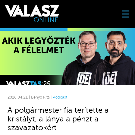
☰
2026.04.21. | Benyó Rita |
Podcast
A polgármester fia terítette a
kristályt, a lánya a pénzt a
szavazatokért