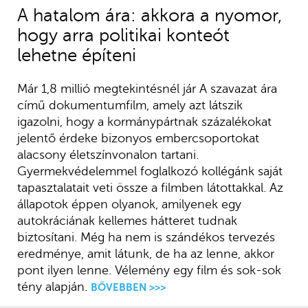
A hatalom ára: akkora a nyomor,
hogy arra politikai konteót
lehetne építeni
Már 1,8 millió megtekintésnél jár A szavazat ára
című dokumentumfilm, amely azt látszik
igazolni, hogy a kormánypártnak százalékokat
jelentő érdeke bizonyos embercsoportokat
alacsony életszínvonalon tartani.
Gyermekvédelemmel foglalkozó kollégánk saját
tapasztalatait veti össze a filmben látottakkal. Az
állapotok éppen olyanok, amilyenek egy
autokráciának kellemes hátteret tudnak
biztosítani. Még ha nem is szándékos tervezés
eredménye, amit látunk, de ha az lenne, akkor
pont ilyen lenne. Vélemény egy film és sok-sok
tény alapján.
BŐVEBBEN >>>