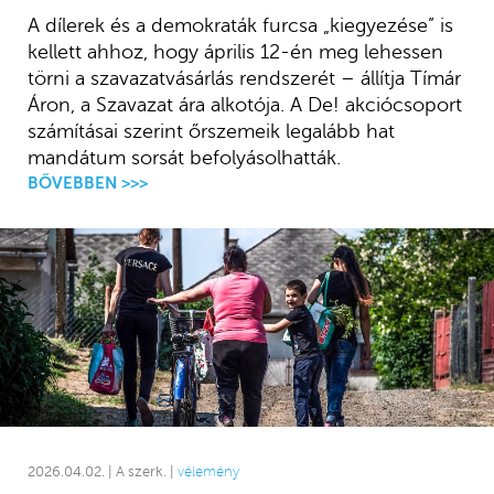
A dílerek és a demokraták furcsa „kiegyezése” is
kellett ahhoz, hogy április 12-én meg lehessen
törni a szavazatvásárlás rendszerét – állítja Tímár
Áron, a Szavazat ára alkotója. A De! akciócsoport
számításai szerint őrszemeik legalább hat
mandátum sorsát befolyásolhatták.
BŐVEBBEN >>>
2026.04.02. | A szerk. |
vélemény