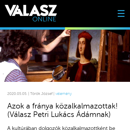
☰
2020.05.05. | Török József |
vélemény
Azok a fránya közalkalmazottak!
(Válasz Petri Lukács Ádámnak)
A kultúrában dolgozók közalkalmazottként be