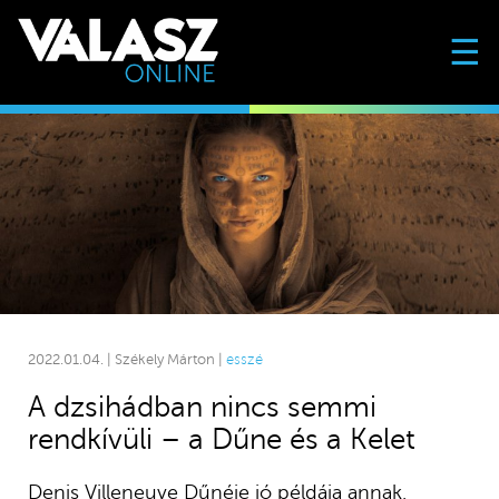
☰
2022.01.04. | Székely Márton |
esszé
A dzsihádban nincs semmi
rendkívüli – a Dűne és a Kelet
Denis Villeneuve Dűnéje jó példája annak,