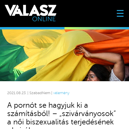
☰
2021.08.23. | SzabadNem |
vélemény
A pornót se hagyjuk ki a
számításból! – „szivárványosok”
a női biszexualitás terjedésének