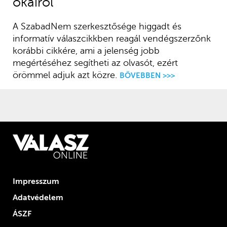
okairól
A SzabadNem szerkesztősége higgadt és
informatív válaszcikkben reagál vendégszerzőnk
korábbi cikkére, ami a jelenség jobb
megértéséhez segítheti az olvasót, ezért
örömmel adjuk azt közre.
BŐVEBBEN >>>
Impresszum
Adatvédelem
ÁSZF