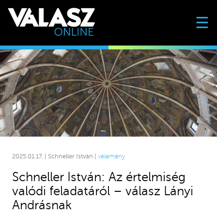
☰
2025.01.17. | Schneller István |
vélemény
Schneller István: Az értelmiség
valódi feladatáról – válasz Lányi
Andrásnak