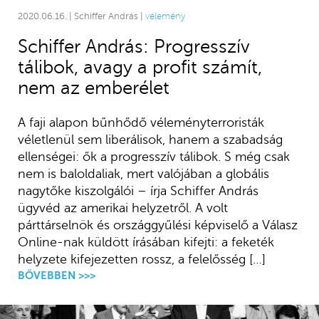
2020.06.16. | Schiffer András |
vélemény
Schiffer András: Progresszív
tálibok, avagy a profit számít,
nem az emberélet
A faji alapon bűnhődő véleményterroristák
véletlenül sem liberálisok, hanem a szabadság
ellenségei: ők a progresszív tálibok. S még csak
nem is baloldaliak, mert valójában a globális
nagytőke kiszolgálói – írja Schiffer András
ügyvéd az amerikai helyzetről. A volt
párttárselnök és országgyűlési képviselő a Válasz
Online-nak küldött írásában kifejti: a feketék
helyzete kifejezetten rossz, a felelősség […]
BŐVEBBEN >>>