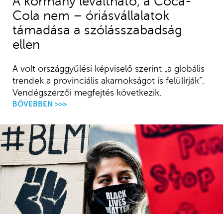
A kormány leváltható, a Coca-
Cola nem – óriásvállalatok
támadása a szólásszabadság
ellen
A volt országgyűlési képviselő szerint „a globális
trendek a provinciális akarnokságot is felülírják”.
Vendégszerzői megfejtés következik.
BŐVEBBEN >>>