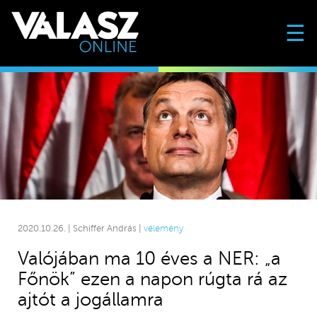
☰
2020.10.26. | Schiffer András |
vélemény
Valójában ma 10 éves a NER: „a
Főnök” ezen a napon rúgta rá az
ajtót a jogállamra