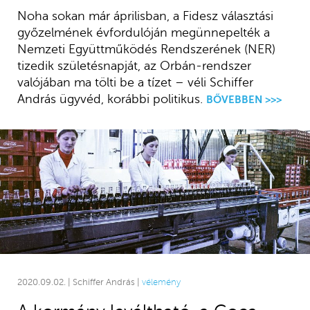
Noha sokan már áprilisban, a Fidesz választási
győzelmének évfordulóján megünnepelték a
Nemzeti Együttműködés Rendszerének (NER)
tizedik születésnapját, az Orbán-rendszer
valójában ma tölti be a tízet – véli Schiffer
András ügyvéd, korábbi politikus.
BŐVEBBEN >>>
2020.09.02. | Schiffer András |
vélemény