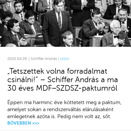
2020.04.29. | Schiffer András |
sztori
„Tetszettek volna forradalmat
csinálni!” – Schiffer András a ma
30 éves MDF–SZDSZ-paktumról
Éppen ma harminc éve köttetett meg a paktum,
amelyet sokan a rendszerváltás elárulásaként
emlegetnek azóta is. Pedig nem volt az, sőt.
BŐVEBBEN >>>