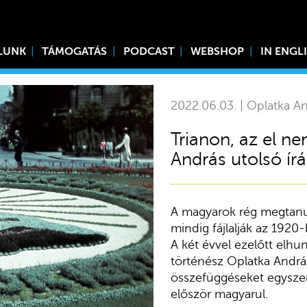
LUNK
TÁMOGATÁS
PODCAST
WEBSHOP
IN ENGL
2022.06.03. | Oplatka A
Trianon, az el n
András utolsó ír
A magyarok rég megtanult
mindig fájlalják az 1920
A két évvel ezelőtt elhu
történész Oplatka Andrá
összefüggéseket egyszer
először magyarul.