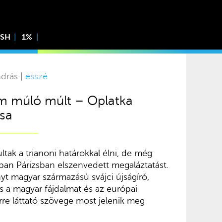
ISH
1%
ndrás |
esszé
em múló múlt – Oplatka
ása
ak a trianoni határokkal élni, de még
-ban Párizsban elszenvedett megaláztatást.
nyt magyar származású svájci újságíró,
s a magyar fájdalmat és az európai
re láttató szövege most jelenik meg