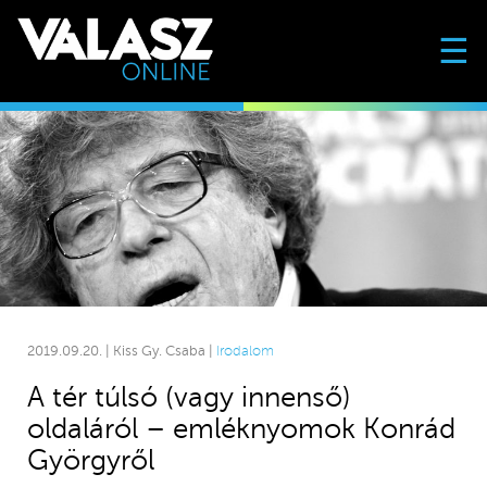
☰
2019.09.20. | Kiss Gy. Csaba |
Irodalom
A tér túlsó (vagy innenső)
oldaláról – emléknyomok Konrád
Györgyről