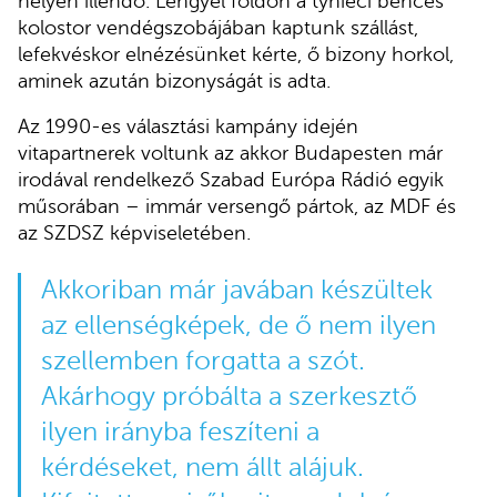
helyen illendő. Lengyel földön a tynieci bencés
kolostor vendégszobájában kaptunk szállást,
lefekvéskor elnézésünket kérte, ő bizony horkol,
aminek azután bizonyságát is adta.
Az 1990-es választási kampány idején
vitapartnerek voltunk az akkor Budapesten már
irodával rendelkező Szabad Európa Rádió egyik
műsorában – immár versengő pártok, az MDF és
az SZDSZ képviseletében.
Akkoriban már javában készültek
az ellenségképek, de ő nem ilyen
szellemben forgatta a szót.
Akárhogy próbálta a szerkesztő
ilyen irányba feszíteni a
kérdéseket, nem állt alájuk.