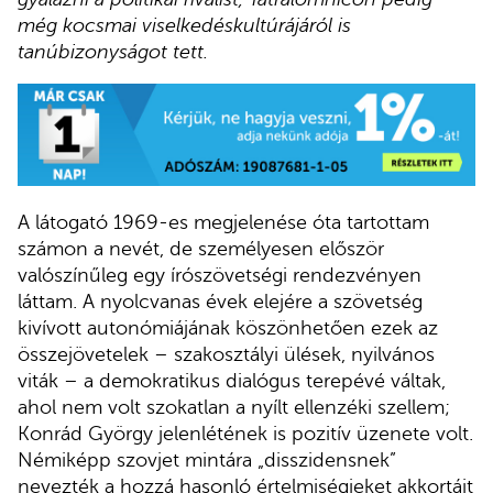
még kocsmai viselkedéskultúrájáról is
tanúbizonyságot tett.
A látogató 1969-es megjelenése óta tartottam
számon a nevét, de személyesen először
valószínűleg egy írószövetségi rendezvényen
láttam. A nyolcvanas évek elejére a szövetség
kivívott autonómiájának köszönhetően ezek az
összejövetelek – szakosztályi ülések, nyilvános
viták – a demokratikus dialógus terepévé váltak,
ahol nem volt szokatlan a nyílt ellenzéki szellem;
Konrád György jelenlétének is pozitív üzenete volt.
Némiképp szovjet mintára „disszidensnek”
nevezték a hozzá hasonló értelmiségieket akkortájt