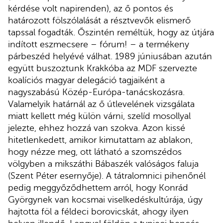
kérdése volt napirenden), az ő pontos és
határozott fölszólalását a résztvevők elismerő
tapssal fogadták. Őszintén reméltük, hogy az útjára
indított eszmecsere – fórum! – a termékeny
párbeszéd helyévé válhat. 1989 júniusában azután
együtt buszoztunk Krakkóba az MDF szervezte
koalíciós magyar delegáció tagjaiként a
nagyszabású Közép-Európa-tanácskozásra.
Valamelyik határnál az ő útlevelének vizsgálata
miatt kellett még külön várni, szelíd mosollyal
jelezte, ehhez hozzá van szokva. Azon kissé
hitetlenkedett, amikor kimutattam az ablakon,
hogy nézze meg, ott látható a szomszédos
völgyben a mikszáthi Bábaszék valóságos faluja
(Szent Péter esernyője). A tátralomnici pihenőnél
pedig meggyőződhettem arról, hogy Konrád
Györgynek van kocsmai viselkedéskultúrája, úgy
hajtotta föl a féldeci borovicskát, ahogy ilyen