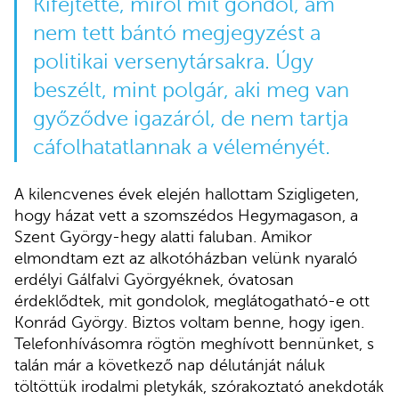
Kifejtette, miről mit gondol, ám
nem tett bántó megjegyzést a
politikai versenytársakra. Úgy
beszélt, mint polgár, aki meg van
győződve igazáról, de nem tartja
cáfolhatatlannak a véleményét.
A kilencvenes évek elején hallottam Szigligeten,
hogy házat vett a szomszédos Hegymagason, a
Szent György-hegy alatti faluban. Amikor
elmondtam ezt az alkotóházban velünk nyaraló
erdélyi Gálfalvi Györgyéknek, óvatosan
érdeklődtek, mit gondolok, meglátogatható-e ott
Konrád György. Biztos voltam benne, hogy igen.
Telefonhívásomra rögtön meghívott bennünket, s
talán már a következő nap délutánját náluk
töltöttük irodalmi pletykák, szórakoztató anekdoták