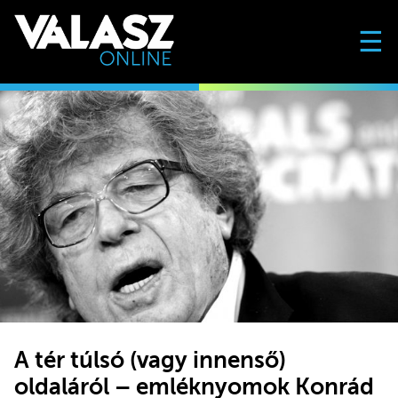
☰
A tér túlsó (vagy innenső)
oldaláról – emléknyomok Konrád