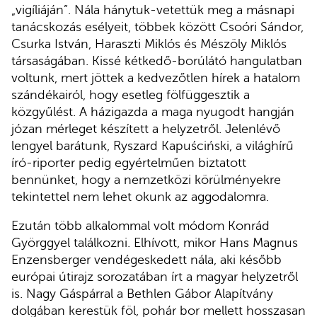
„vigíliáján”. Nála hánytuk-vetettük meg a másnapi
tanácskozás esélyeit, többek között Csoóri Sándor,
Csurka István, Haraszti Miklós és Mészöly Miklós
társaságában. Kissé kétkedő-borúlátó hangulatban
voltunk, mert jöttek a kedvezőtlen hírek a hatalom
szándékairól, hogy esetleg fölfüggesztik a
közgyűlést. A házigazda a maga nyugodt hangján
józan mérleget készített a helyzetről. Jelenlévő
lengyel barátunk, Ryszard Kapuściński, a világhírű
író-riporter pedig egyértelműen biztatott
bennünket, hogy a nemzetközi körülményekre
tekintettel nem lehet okunk az aggodalomra.
Ezután több alkalommal volt módom Konrád
Györggyel találkozni. Elhívott, mikor Hans Magnus
Enzensberger vendégeskedett nála, aki később
európai útirajz sorozatában írt a magyar helyzetről
is. Nagy Gáspárral a Bethlen Gábor Alapítvány
dolgában kerestük föl, pohár bor mellett hosszasan