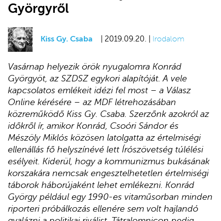
Györgyről
Kiss Gy. Csaba
| 2019.09.20. |
Irodalom
Vasárnap helyezik örök nyugalomra Konrád
Györgyöt, az SZDSZ egykori alapítóját. A vele
kapcsolatos emlékeit idézi fel most – a Válasz
Online kérésére – az MDF létrehozásában
közreműködő Kiss Gy. Csaba. Szerzőnk azokról az
időkről ír, amikor Konrád, Csoóri Sándor és
Mészöly Miklós közösen latolgatta az értelmiségi
ellenállás fő helyszínévé lett Írószövetség túlélési
esélyeit. Kiderül, hogy a kommunizmus bukásának
korszakára nemcsak engesztelhetetlen értelmiségi
táborok háborújaként lehet emlékezni. Konrád
György például egy 1990-es vitaműsorban minden
riporteri próbálkozás ellenére sem volt hajlandó
gyalázni a politikai riválist, Tátralomnicon pedig