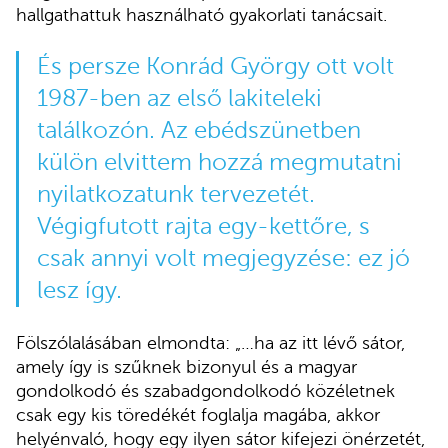
hallgathattuk használható gyakorlati tanácsait.
És persze Konrád György ott volt
1987-ben az első lakiteleki
találkozón. Az ebédszünetben
külön elvittem hozzá megmutatni
nyilatkozatunk tervezetét.
Végigfutott rajta egy-kettőre, s
csak annyi volt megjegyzése: ez jó
lesz így.
Fölszólalásában elmondta: „…ha az itt lévő sátor,
amely így is szűknek bizonyul és a magyar
gondolkodó és szabadgondolkodó közéletnek
csak egy kis töredékét foglalja magába, akkor
helyénvaló, hogy egy ilyen sátor kifejezi önérzetét,