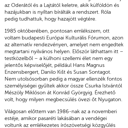
az Oderától és a Lajtától keletre, akik külföldön és
hazájukban is nyíltan bírálták a rendszert. Róla
pedig tudhattuk, hogy hazajött végtére.
1985 októberében, pontosan emlékszem, ott
voltam budapesti Európai Kulturális Fórumon, azon
az alternatív rendezvényen, amelyet nem engedtek
megtartani nyilvános helyen. Először láthattam itt –
testközelből – a külhoni szellemi élet nem egy
jelentős képviselőjét, például Hans Magnus
Enzensbergert, Danilo Kišt és Susan Sontagot.
Nem utolsósorban pedig a magyar ellenzék fontos
személyiségei gyűltek akkor össze Csurka Istvántól
Mészöly Miklóson át Konrád Györgyig. Érezhető
volt, hogy milyen megbecsülés övezi őt Nyugaton.
Világosan előttem van 1986-nak az a novemberi
estéje, amikor pasaréti lakásában a vendégei
voltunk az emlékezetes írószövetségi közgyűlés