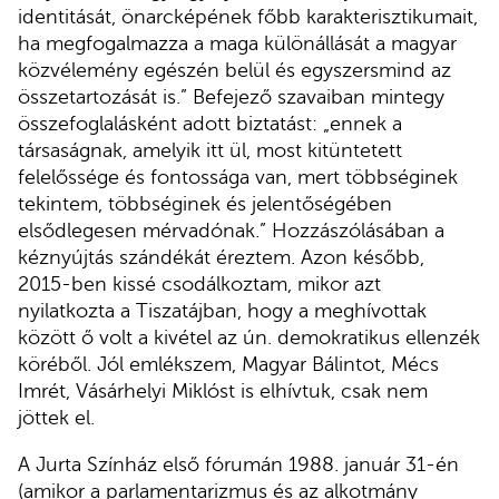
identitását, önarcképének főbb karakterisztikumait,
ha megfogalmazza a maga különállását a magyar
közvélemény egészén belül és egyszersmind az
összetartozását is.” Befejező szavaiban mintegy
összefoglalásként adott biztatást: „ennek a
társaságnak, amelyik itt ül, most kitüntetett
felelőssége és fontossága van, mert többséginek
tekintem, többséginek és jelentőségében
elsődlegesen mérvadónak.” Hozzászólásában a
kéznyújtás szándékát éreztem. Azon később,
2015-ben kissé csodálkoztam, mikor azt
nyilatkozta a Tiszatájban, hogy a meghívottak
között ő volt a kivétel az ún. demokratikus ellenzék
köréből. Jól emlékszem, Magyar Bálintot, Mécs
Imrét, Vásárhelyi Miklóst is elhívtuk, csak nem
jöttek el.
A Jurta Színház első fórumán 1988. január 31-én
(amikor a parlamentarizmus és az alkotmány