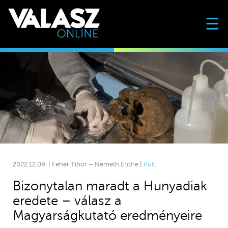
☰
2022.12.09. | Fehér Tibor – Németh Endre |
Kult
Bizonytalan maradt a Hunyadiak
eredete – válasz a
Magyarságkutató eredményeire