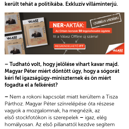
került tehát a politikába. Exkluzív villáminterjú.
– Tudható volt, hogy jelölése vihart kavar majd.
Magyar Péter miért döntött úgy, hogy a sógorát
kéri fel igazságügy-miniszternek és ön miért
fogadta el a felkérést?
–
Nem a rokoni kapcsolat miatt kerültem a Tisza
Párthoz. Magyar Péter színrelépése óta részese
vagyok a mozgalomnak, ha megnézik, az
első stockfotókon is szerepelek
–
igaz, elég
homályosan. Az első pillanattól kezdve segítem