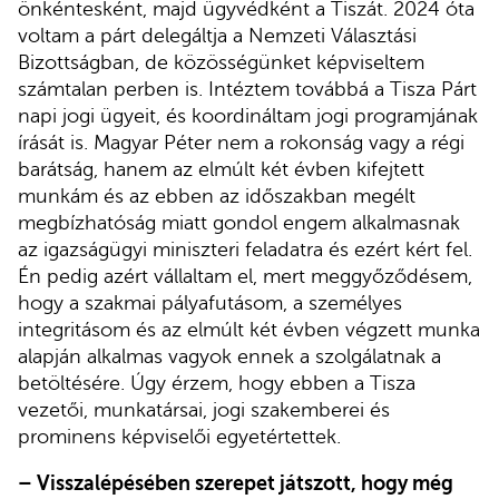
önkéntesként, majd ügyvédként a Tiszát. 2024 óta
voltam a párt delegáltja a Nemzeti Választási
Bizottságban, de közösségünket képviseltem
számtalan perben is. Intéztem továbbá a Tisza Párt
napi jogi ügyeit, és koordináltam jogi programjának
írását is. Magyar Péter nem a rokonság vagy a régi
barátság, hanem az elmúlt két évben kifejtett
munkám és az ebben az időszakban megélt
megbízhatóság miatt gondol engem alkalmasnak
az igazságügyi miniszteri feladatra és ezért kért fel.
Én pedig azért vállaltam el, mert meggyőződésem,
hogy a szakmai pályafutásom, a személyes
integritásom és az elmúlt két évben végzett munka
alapján alkalmas vagyok ennek a szolgálatnak a
betöltésére. Úgy érzem, hogy ebben a Tisza
vezetői, munkatársai, jogi szakemberei és
prominens képviselői egyetértettek.
– Visszalépésében szerepet játszott, hogy még