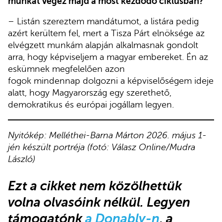
munkát végez majd a most kezdődő ciklusban?
– Listán szereztem mandátumot, a listára pedig
azért kerültem fel, mert a Tisza Párt elnöksége az
elvégzett munkám alapján alkalmasnak gondolt
arra, hogy képviseljem a magyar embereket. Én az
eskümnek megfelelően azon
fogok mindennap dolgozni a képviselőségem ideje
alatt, hogy Magyarország egy szerethető,
demokratikus és európai jogállam legyen.
Nyitókép: Melléthei-Barna Márton 2026. május 1-
jén készült portréja (fotó: Válasz Online/Mudra
László)
Ezt a cikket nem közölhettük
volna olvasóink nélkül
.
Legyen
támogatónk
a Donably-n
, a