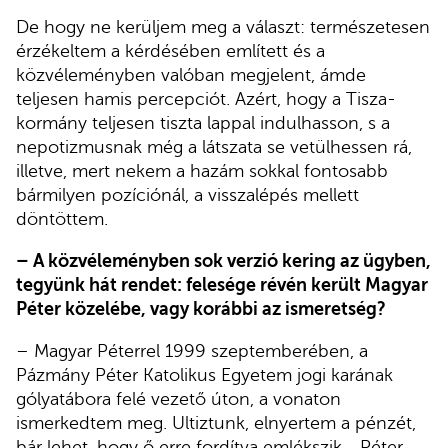
De hogy ne kerüljem meg a választ: természetesen
érzékeltem a kérdésében említett és a
közvéleményben valóban megjelent, ámde
teljesen hamis percepciót. Azért, hogy a Tisza-
kormány teljesen tiszta lappal indulhasson, s a
nepotizmusnak még a látszata se vetülhessen rá,
illetve, mert nekem a hazám sokkal fontosabb
bármilyen pozíciónál, a visszalépés mellett
döntöttem.
– A közvéleményben sok verzió kering az ügyben,
tegyünk hát rendet: felesége révén került Magyar
Péter közelébe, vagy korábbi az ismeretség?
– Magyar Péterrel 1999 szeptemberében, a
Pázmány Péter Katolikus Egyetem jogi karának
gólyatábora felé vezető úton, a vonaton
ismerkedtem meg. Ultiztunk, elnyertem a pénzét,
bár lehet, hogy ő erre fordítva emlékszik… Péter