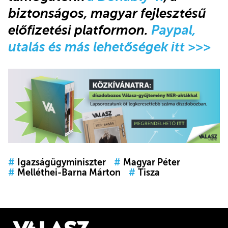
biztonságos, magyar fejlesztésű
előfizetési platformon.
Paypal,
utalás és más lehetőségek itt >>>
#
Igazságügyminiszter
#
Magyar Péter
#
Melléthei-Barna Márton
#
Tisza