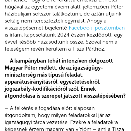
húgával az egyetemi éveim alatt, jellemzően Péter
házibulijain sokszor találkoztunk, de aztán útjaink
sokáig nem keresztezték egymást. Ahogy a
visszalépésemet bejelentő
Facebook-posztomban
is írtam, kapcsolatunk 2024 őszén kezdődött, egy
évvel később házasodtunk össze. Szóval nem a
feleségem révén kerültem a Tisza Párthoz.
–
A kampányban tehát intenzíven dolgozott
Magyar Péter mellett, de az igazságügy-
miniszterség más típusú feladat:
apparátusirányításról, egyeztetésekről,
jogszabály-kodifikációról szól. Ennek
átgondolása is szerepet játszott visszalépésében?
– A felkérés elfogadása előtt alaposan
átgondoltam, hogy milyen feladatokkal jár az
igazságügyi tárca vezetése. Ezekre a feladatokra
képesnek érzem magam: van vízióm – ami a Tisza