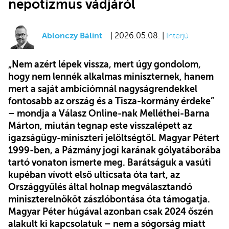
nepotizmus vádjáról
Ablonczy Bálint
| 2026.05.08. |
Interjú
„Nem azért lépek vissza, mert úgy gondolom,
hogy nem lennék alkalmas miniszternek, hanem
mert a saját ambíciómnál nagyságrendekkel
fontosabb az ország és a Tisza-kormány érdeke”
– mondja a Válasz Online-nak Melléthei-Barna
Márton, miután tegnap este visszalépett az
igazságügy-miniszteri jelöltségtől. Magyar Pétert
1999-ben, a Pázmány jogi karának gólyatáborába
tartó vonaton ismerte meg. Barátságuk a vasúti
kupéban vívott első ulticsata óta tart, az
Országgyűlés által holnap megválasztandó
miniszterelnököt zászlóbontása óta támogatja.
Magyar Péter húgával azonban csak 2024 őszén
alakult ki kapcsolatuk – nem a sógorság miatt