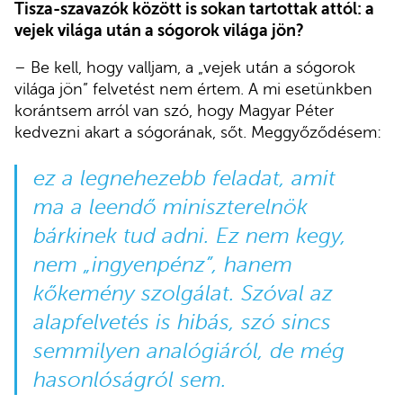
Tisza-szavazók között is sokan tartottak attól: a
vejek világa után a sógorok világa jön?
– Be kell, hogy valljam, a „vejek után a sógorok
világa jön” felvetést nem értem. A mi esetünkben
korántsem arról van szó, hogy Magyar Péter
kedvezni akart a sógorának, sőt. Meggyőződésem:
ez a legnehezebb feladat, amit
ma a leendő miniszterelnök
bárkinek tud adni. Ez nem kegy,
nem „ingyenpénz”, hanem
kőkemény szolgálat. Szóval az
alapfelvetés is hibás, szó sincs
semmilyen analógiáról, de még
hasonlóságról sem.