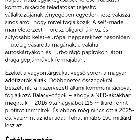
kommunikációs feladatokat teljesítő
vállalkozójának lényegében egyetlen kész válasza
sincs arról, hogy mivel foglalkozik. A self-made
man életérzést – orosz oligarchákhoz és
súlyosabb kelet-európai nepperekhez hasonlóan
– utólag vásárolta magának; a valaha
autóskártyákon és Turbo rágó papírokon látott
drága gépjárművek formájában.
Ezeket a vagyontárgyakat végső soron a magyar
adófizetők állták. Döbbenetes összegekről
beszélünk: a kiszervezett állami kommunikációval
foglalkozó Balásy-cégek – ahogy a NER-aktákban
megírtuk – 2016 óta nagyjából 116 milliárd forint
profitot termeltek. És ebben még nincs ott a 2025-
ös, valamint az idei adat. Tehát inkább 150 milliárd
lesz az.