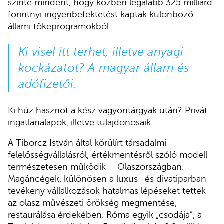
szinte mindent, hogy közben legalább 325 milliárd
forintnyi ingyenbefektetést kaptak különböző
állami tőkeprogramokból.
Ki visel itt terhet, illetve anyagi
kockázatot? A magyar állam és
adófizetői.
Ki húz hasznot a kész vagyontárgyak után? Privát
ingatlanalapok, illetve tulajdonosaik.
A Tiborcz István által körülírt társadalmi
felelősségvállalásról, értékmentésről szóló modell
természetesen működik – Olaszországban.
Magáncégek, különösen a luxus- és divatiparban
tevékeny vállalkozások hatalmas lépéseket tettek
az olasz művészeti örökség megmentése,
restaurálása érdekében. Róma egyik „csodája”, a