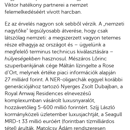
Viktor hatékony partnerei a nemzet
felemelkedéséért vívott harcban.
Ez az érvelés nagyon sok sebből vérzik. A „nemzeti
nagytőke” legsúlyosabb átverése, hogy csak
látszólag nemzeti: a megszerzett vagyon tetemes
része elhagyja az országot és – ügyelünk a
megfelelő terminus technicus kiválasztására –
hülyeségekben
hasznosul. Mészáros Lőrinc
szuperbankjának cége Máltán lízingelte a Rose
d’Ort, melynek értéke piaci információk alapján
27 milliárd forint. A NER-oligarchák eggyel korábbi
generációjához tartozó Nyerges Zsolt Dubajban, a
Royal Amwaj Residences elnevezésű
komplexumban vásárolt luxusnyaralót,
hozzávetőleg 5-600 millió forintért. Szíjj László
kormányközeli üzletember luxusjachtját, a Seagull
MRD-t 33 millió euróért (forintban tízmilliárdos
tétel) árulták. Matolcsy Ádám rendszeresen