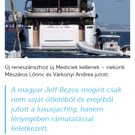
Új reneszánszhoz új Mediciek kellenek – nekünk
Mészáros Lőrinc és Várkonyi Andrea jutott.
A magyar Jeff Bezos megint csak
nem saját ötletéből és erejéből
jutott a luxusjachtig, hanem
lényegében rámutatással
keletkezett.