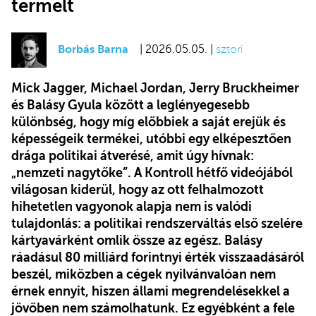
termelt
Borbás Barna
| 2026.05.05. |
sztori
Mick Jagger, Michael Jordan, Jerry Bruckheimer
és Balásy Gyula között a leglényegesebb
különbség, hogy míg előbbiek a saját erejük és
képességeik termékei, utóbbi egy elképesztően
drága politikai átverésé, amit úgy hívnak:
„nemzeti nagytőke”. A Kontroll hétfő videójából
világosan kiderül, hogy az ott felhalmozott
hihetetlen vagyonok alapja nem is valódi
tulajdonlás: a politikai rendszerváltás első szelére
kártyavárként omlik össze az egész. Balásy
ráadásul 80 milliárd forintnyi érték visszaadásáról
beszél, miközben a cégek nyilvánvalóan nem
érnek ennyit, hiszen állami megrendelésekkel a
jövőben nem számolhatunk. Ez egyébként a fele