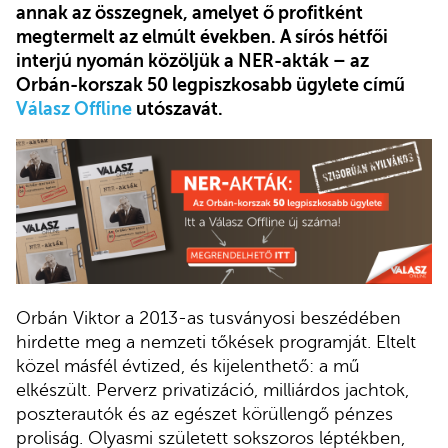
annak az összegnek, amelyet ő profitként
megtermelt az elmúlt években. A sírós hétfői
interjú nyomán közöljük a NER-akták – az
Orbán-korszak 50 legpiszkosabb ügylete című
Válasz Offline
utószavát.
Orbán Viktor a 2013-as tusványosi beszédében
hirdette meg a nemzeti tőkések programját. Eltelt
közel másfél évtized, és kijelenthető: a mű
elkészült. Perverz privatizáció, milliárdos jachtok,
poszterautók és az egészet körüllengő pénzes
proliság. Olyasmi született sokszoros léptékben,