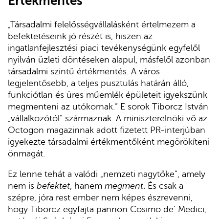
Értékmentés
„Társadalmi felelősségvállalásként értelmezem a
befektetéseink jó részét is, hiszen az
ingatlanfejlesztési piaci tevékenységünk egyfelől
nyilván üzleti döntéseken alapul, másfelől azonban
társadalmi szintű értékmentés. A város
legjelentősebb, a teljes pusztulás határán álló,
funkciótlan és üres műemlék épületeit igyekszünk
megmenteni az utókornak.” E sorok Tiborcz István
„vállalkozótól” származnak. A miniszterelnöki vő az
Octogon magazinnak adott fizetett PR-interjúban
igyekezte társadalmi értékmentőként megörökíteni
önmagát.
Ez lenne tehát a valódi „nemzeti nagytőke”, amely
nem is
befektet
, hanem
megment
. És csak a
szépre, jóra rest ember nem képes észrevenni,
hogy Tiborcz egyfajta pannon Cosimo de’ Medici,