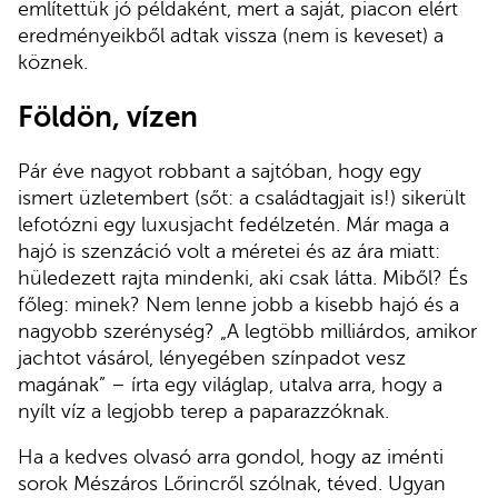
említettük jó példaként, mert a saját, piacon elért
eredményeikből adtak vissza (nem is keveset) a
köznek.
Földön, vízen
Pár éve nagyot robbant a sajtóban, hogy egy
ismert üzletembert (sőt: a családtagjait is!) sikerült
lefotózni egy luxusjacht fedélzetén. Már maga a
hajó is szenzáció volt a méretei és az ára miatt:
hüledezett rajta mindenki, aki csak látta. Miből? És
főleg: minek? Nem lenne jobb a kisebb hajó és a
nagyobb szerénység? „A legtöbb milliárdos, amikor
jachtot vásárol, lényegében színpadot vesz
magának” – írta egy világlap, utalva arra, hogy a
nyílt víz a legjobb terep a paparazzóknak.
Ha a kedves olvasó arra gondol, hogy az iménti
sorok Mészáros Lőrincről szólnak, téved. Ugyan