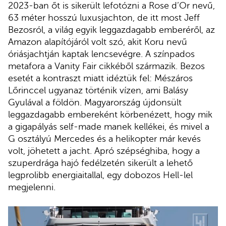
2023-ban őt is sikerült lefotózni a Rose d’Or nevű,
63 méter hosszú luxusjachton, de itt most Jeff
Bezosról, a világ egyik leggazdagabb emberéről, az
Amazon alapítójáról volt szó, akit Koru nevű
óriásjachtján kaptak lencsevégre. A színpados
metafora a Vanity Fair cikkéből származik. Bezos
esetét a kontraszt miatt idéztük fel: Mészáros
Lőrinccel ugyanaz történik vízen, ami Balásy
Gyulával a földön. Magyarország újdonsült
leggazdagabb embereként körbenézett, hogy mik
a gigapályás self-made manek kellékei, és mivel a
G osztályú Mercedes és a helikopter már kevés
volt, jöhetett a jacht. Apró szépséghiba, hogy a
szuperdrága hajó fedélzetén sikerült a lehető
legprolibb energiaitallal, egy dobozos Hell-lel
megjelenni.