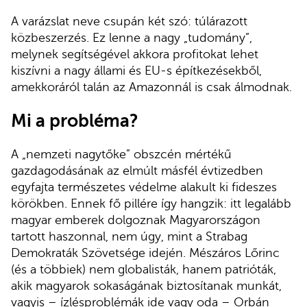
A varázslat neve csupán két szó: túlárazott
közbeszerzés. Ez lenne a nagy „tudomány”,
melynek segítségével akkora profitokat lehet
kiszívni a nagy állami és EU-s építkezésekből,
amekkoráról talán az Amazonnál is csak álmodnak.
Mi a probléma?
A „nemzeti nagytőke” obszcén mértékű
gazdagodásának az elmúlt másfél évtizedben
egyfajta természetes védelme alakult ki fideszes
körökben. Ennek fő pillére így hangzik: itt legalább
magyar emberek dolgoznak Magyarországon
tartott haszonnal, nem úgy, mint a Strabag
Demokraták Szövetsége idején. Mészáros Lőrinc
(és a többiek) nem globalisták, hanem patrióták,
akik magyarok sokaságának biztosítanak munkát,
vagyis – ízlésproblémák ide vagy oda – Orbán