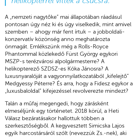
helikopterrel vittek a csúcsra.
A „nemzeti nagytőke” mai állapotában ráadásul
pontosan úgy néz ki és úgy viselkedik, mint amivel
szemben – ahogy már fent írtuk – a jobboldali-
konzervatív közönség anno meghatározta
önmagát. Emlékszünk még a Rolls-Royce
Phantommal közlekedő Fürst György egykori
MSZP-s terézvárosi alpolgármesterre? A
helikopterező SZDSZ-es Kóka Jánosra? A
luxusnyaralóját a vagyonnyilatkozatából „kifelejtő”
Medgyessy Péterre? És arra, hogy a Fidesz egykor a
„luxusbaloldal” kifejezéssel revolverezte mindezt?
Talán a műfaj megengedi, hogy zárásként
elmeséljünk egy történetet. 2018 körül, a Heti
Válasz bezáratásakor hallottuk többen a
szerkesztőségből. A kegyvesztett Simicska Lajos
egyik harcostársáról szólt (nevezzük Zs.-nek), aki