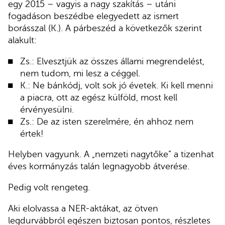
egy 2015 – vagyis a nagy szakítás – utáni
fogadáson beszédbe elegyedett az ismert
borásszal (K.). A párbeszéd a következők szerint
alakult:
Zs.: Elvesztjük az összes állami megrendelést,
nem tudom, mi lesz a céggel.
K.: Ne bánkódj, volt sok jó évetek. Ki kell menni
a piacra, ott az egész külföld, most kell
érvényesülni.
Zs.: De az isten szerelmére, én ahhoz nem
értek!
Helyben vagyunk. A „nemzeti nagytőke” a tizenhat
éves kormányzás talán legnagyobb átverése.
Pedig volt rengeteg.
Aki elolvassa a NER-aktákat, az ötven
legdurvábbról egészen biztosan pontos, részletes