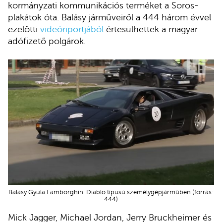
kormányzati kommunikációs terméket a Soros-
plakátok óta. Balásy járműveiről a 444 három évvel
ezelőtti
videóriportjából
értesülhettek a magyar
adófizető polgárok.
Balásy Gyula Lamborghini Diablo típusú személygépjárműben (forrás:
444)
Mick Jagger, Michael Jordan, Jerry Bruckheimer és