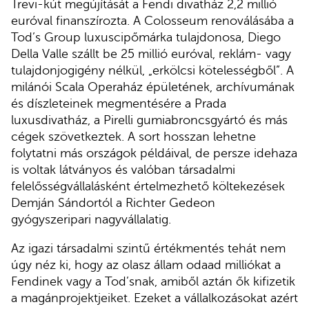
Trevi-kút megújítását a Fendi divatház 2,2 millió
euróval finanszírozta. A Colosseum renoválásába a
Tod’s Group luxuscipőmárka tulajdonosa, Diego
Della Valle szállt be 25 millió euróval, reklám- vagy
tulajdonjogigény nélkül, „erkölcsi kötelességből”. A
milánói Scala Operaház épületének, archívumának
és díszleteinek megmentésére a Prada
luxusdivatház, a Pirelli gumiabroncsgyártó és más
cégek szövetkeztek. A sort hosszan lehetne
folytatni más országok példáival, de persze idehaza
is voltak látványos és valóban társadalmi
felelősségvállalásként értelmezhető költekezések
Demján Sándortól a Richter Gedeon
gyógyszeripari nagyvállalatig.
Az igazi társadalmi szintű értékmentés tehát nem
úgy néz ki, hogy az olasz állam odaad milliókat a
Fendinek vagy a Tod’snak, amiből aztán ők kifizetik
a magánprojektjeiket. Ezeket a vállalkozásokat azért