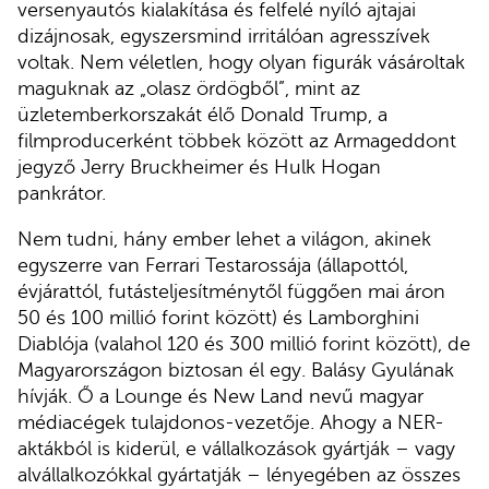
versenyautós kialakítása és felfelé nyíló ajtajai
dizájnosak, egyszersmind irritálóan agresszívek
voltak. Nem véletlen, hogy olyan figurák vásároltak
maguknak az „olasz ördögből”, mint az
üzletemberkorszakát élő Donald Trump, a
filmproducerként többek között az Armageddont
jegyző Jerry Bruckheimer és Hulk Hogan
pankrátor.
Nem tudni, hány ember lehet a világon, akinek
egyszerre van Ferrari Testarossája (állapottól,
évjárattól, futásteljesítménytől függően mai áron
50 és 100 millió forint között) és Lamborghini
Diablója (valahol 120 és 300 millió forint között), de
Magyarországon biztosan él egy. Balásy Gyulának
hívják. Ő a Lounge és New Land nevű magyar
médiacégek tulajdonos-vezetője. Ahogy a NER-
aktákból is kiderül, e vállalkozások gyártják – vagy
alvállalkozókkal gyártatják – lényegében az összes