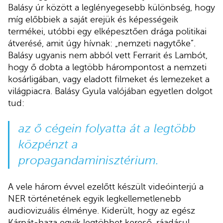
Balásy úr között a leglényegesebb különbség, hogy
míg előbbiek a saját erejük és képességeik
termékei, utóbbi egy elképesztően drága politikai
átverésé, amit úgy hívnak: „nemzeti nagytőke”.
Balásy ugyanis nem abból vett Ferrarit és Lambót,
hogy ő dobta a legtöbb hárompontost a nemzeti
kosárligában, vagy eladott filmeket és lemezeket a
világpiacra. Balásy Gyula valójában egyetlen dolgot
tud:
az ő cégein folyatta át a legtöbb
közpénzt a
propagandaminisztérium.
A vele három évvel ezelőtt készült videóinterjú a
NER történetének egyik legkellemetlenebb
audiovizuális élménye. Kiderült, hogy az egész
Kárpát-haza egyik legtöbbet kereső, ráadásul