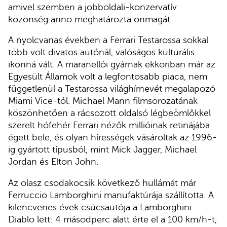
amivel szemben a jobboldali-konzervatív
közönség anno meghatározta önmagát.
A nyolcvanas években a Ferrari Testarossa sokkal
több volt divatos autónál, valóságos kulturális
ikonná vált. A maranellói gyárnak ekkoriban már az
Egyesült Államok volt a legfontosabb piaca, nem
függetlenül a Testarossa világhírnevét megalapozó
Miami Vice-tól. Michael Mann filmsorozatának
köszönhetően a rácsozott oldalsó légbeömlőkkel
szerelt hófehér Ferrari nézők millióinak retinájába
égett bele, és olyan hírességek vásároltak az 1996-
ig gyártott típusból, mint Mick Jagger, Michael
Jordan és Elton John.
Az olasz csodakocsik következő hullámát már
Ferruccio Lamborghini manufaktúrája szállította. A
kilencvenes évek csúcsautója a Lamborghini
Diablo lett: 4 másodperc alatt érte el a 100 km/h-t,