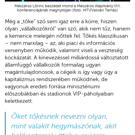
Mészáros Lőrinc beszédet mond a Mészáros Alapítvány VIII.
konferenciájának megnyitóján (fotó: MTI/Vasvári Tamás)
Még a „tőke” szó sem igaz erre a körre, hiszen
olyan „vállalkozókról” van szó, akik nem tűz, hanem
a kemence melegén nőttek fel. Tőkés klasszikusan
– nem marxilag – az, aki piaci és információs
versenyben működik, valamint viseli a veszteség
kockázatát. A kinevezéssel milliárdossá változtatott
államfüggő vállalkozók formailag ugyan
magántulajdonosok, a cégeik is így vagy úgy a
kapitalizmus rendszerében működnek, de
vagyonuk eredeti forrása minisztériumi
előszobákban és stadionok VIP-páholyaiban
keletkezett.
Őket tőkésnek nevezni olyan,
mint valakit hegymászónak, akit