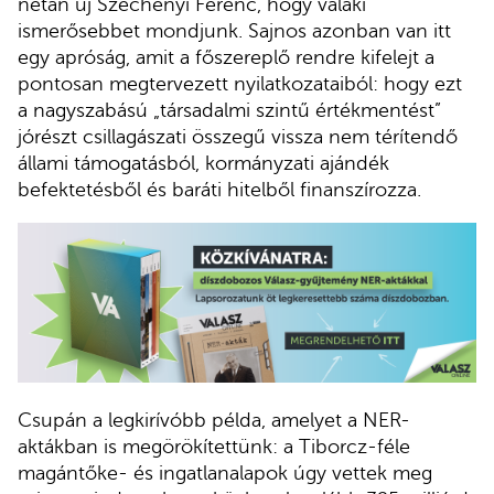
netán új Széchényi Ferenc, hogy valaki
ismerősebbet mondjunk. Sajnos azonban van itt
egy apróság, amit a főszereplő rendre kifelejt a
pontosan megtervezett nyilatkozataiból: hogy ezt
a nagyszabású „társadalmi szintű értékmentést”
jórészt csillagászati összegű vissza nem térítendő
állami támogatásból, kormányzati ajándék
befektetésből és baráti hitelből finanszírozza.
Csupán a legkirívóbb példa, amelyet a NER-
aktákban is megörökítettünk: a Tiborcz-féle
magántőke- és ingatlanalapok úgy vettek meg