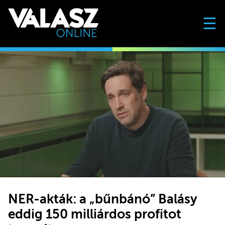
☰
NER-akták: a „bűnbánó” Balásy
eddig 150 milliárdos profitot