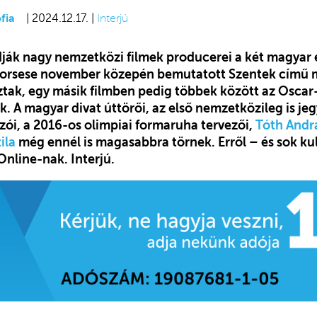
fia
| 2024.12.17. |
Interjú
dják nagy nemzetközi filmek producerei a két magyar 
Scorsese november közepén bemutatott Szentek című 
tak, egy másik filmben pedig többek között az Oscar-
. A magyar divat úttörői, az első nemzetközileg is jeg
zói, a 2016-os olimpiai formaruha tervezői,
Tóth Andrá
ila
még ennél is magasabbra törnek. Erről – és sok kul
Online-nak. Interjú.