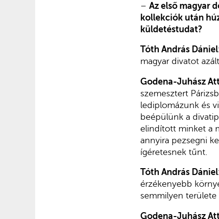
–
Az első magyar d
kollekciók után húz
küldetéstudat?
Tóth András Dániel
magyar divatot azál
Godena-Juhász Att
szemesztert Párizsba
lediplomázunk és v
beépülünk a divatip
elindított minket a
annyira pezsegni ke
ígéretesnek tűnt.
Tóth András Dániel
érzékenyebb környez
semmilyen területe 
Godena-Juhász Att