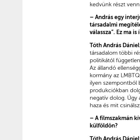
kedvünk részt venn
– András egy inter
társadalmi megítélé
válassza”. Ez ma is 
Tóth András Dániel
társadalom többi ré
politikától függetl
Az állandó ellenség
kormány az LMBTQAI
ilyen szempontból 
produkciókban dolg
negatív dolog. Úgy á
haza és mit csinálsz
– A filmszakmán kí
külföldön?
Tóth András Dániel