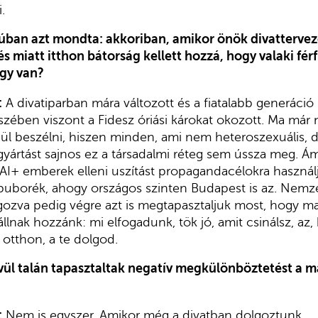
i.
júban azt mondta: akkoriban, amikor önök divatterve
s miatt itthon bátorság kellett hozzá, hogy valaki férfi
így van?
:
A divatiparban mára változott és a fiatalabb generáció 
szében viszont a Fidesz óriási károkat okozott. Ma már 
enül beszélni, hiszen minden, ami nem heteroszexuális, 
gyártást sajnos ez a társadalmi réteg sem ússza meg. Ám
+ emberek elleni uszítást propagandacélokra használj
buborék, ahogy országos szinten Budapest is az. Nemz
ozva pedig végre azt is megtapasztaljuk most, hogy m
llnak hozzánk: mi elfogadunk, tök jó, amit csinálsz, az,
 otthon, a te dolgod.
vül talán tapasztaltak negatív megkülönböztetést a 
:
Nem is egyszer. Amikor még a divatban dolgoztunk,