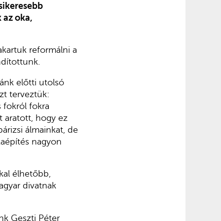
sikeresebb
 az oka,
kartuk reformálni a
dítottunk.
nk előtti utolsó
zt terveztük:
fokról fokra
 aratott, hogy ez
árizsi álmainkat, de
rkaépítés nagyon
kkal élhetőbb,
agyar divatnak
nk Geszti Péter