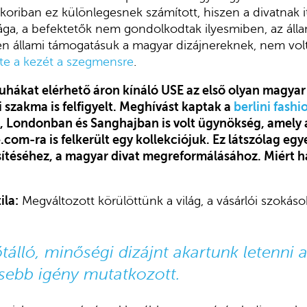
oriban ez különlegesnek számított, hiszen a divatnak
sága, a befektetők nem gondolkodtak ilyesmiben, az ál
n állami támogatásuk a magyar dizájnereknek, nem volt r
tte a kezét a szegmensre
.
ruhákat elérhető áron kínáló USE az első olyan magyar
 szakma is felfigyelt. Meghívást kaptak a
berlini fash
, Londonban és Sanghajban is volt ügynökség, amely 
.com-ra
is felkerült egy kollekciójuk. Ez látszólag egy
sítéséhez, a magyar divat megreformálásához. Miért 
ila:
Megváltozott körülöttünk a világ, a vásárlói szokáso
őtálló, minőségi dizájnt akartunk letenni a
isebb igény mutatkozott.