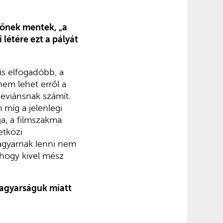
zőnek mentek, „a
 létére ezt a pályát
is elfogadóbb, a
nem lehet erről a
deviánsnak számít.
 míg a jelenlegi
a, a filmszakma
etközi
agyarnak lenni nem
 hogy kivel mész
magyarságuk miatt