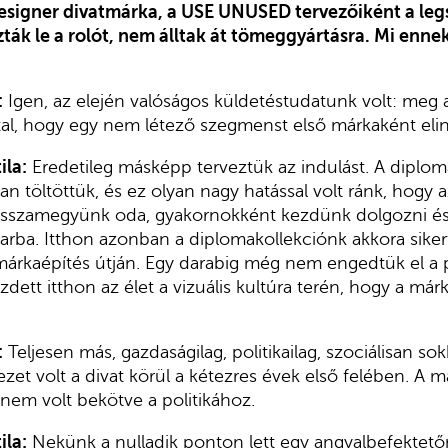
esigner divatmárka, a USE UNUSED tervezőiként a leg
ták le a rolót, nem álltak át tömeggyártásra. Mi ennek
:
Igen, az elején valóságos küldetéstudatunk volt: meg a
tal, hogy egy nem létező szegmenst első márkaként elin
ila:
Eredetileg másképp terveztük az indulást. A diplomá
n töltöttük, és ez olyan nagy hatással volt ránk, hogy a
isszamegyünk oda, gyakornokként kezdünk dolgozni és 
arba. Itthon azonban a diplomakollekciónk akkora sikert
 márkaépítés útján. Egy darabig még nem engedtük el a p
zdett itthon az élet a vizuális kultúra terén, hogy a má
:
Teljesen más, gazdaságilag, politikailag, szociálisan so
et volt a divat körül a kétezres évek első felében. A m
nem volt bekötve a politikához.
ila:
Nekünk a nulladik ponton lett egy angyalbefektető