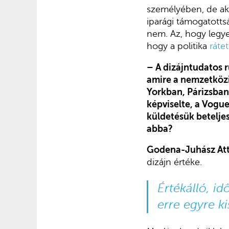
személyében, de akk
iparági támogatott
nem. Az, hogy legye
hogy a politika
ráte
– A dizájntudatos 
amire a nemzetközi
Yorkban, Párizsban
képviselte
, a
Vogue
küldetésük betelje
abba?
Godena-Juhász Att
dizájn értéke.
Értékálló, id
erre egyre k