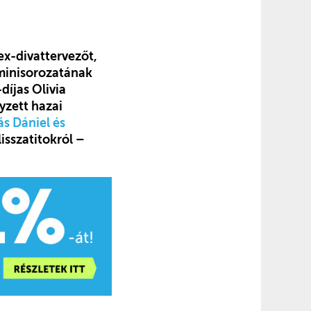
ex-divattervezőt,
minisorozatának
díjas Olivia
yzett hazai
s Dániel és
isszatitokról –