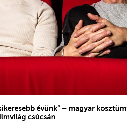
egsikeresebb évünk” – magyar kosztüm
ilmvilág csúcsán