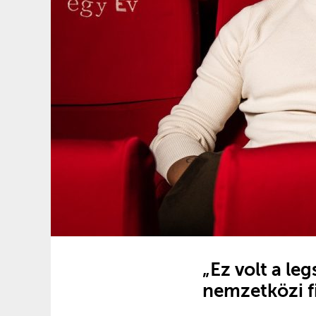
„Ez volt a l
nemzetközi f