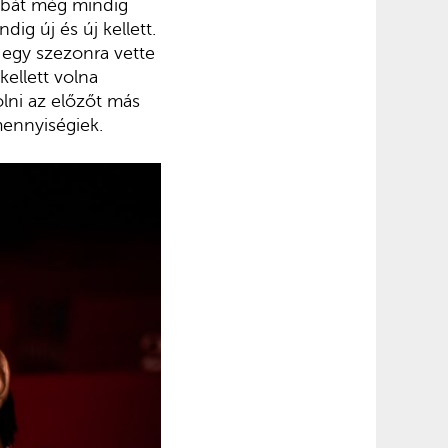
kabát még mindig
ig új és új kellett.
 egy szezonra vette
ellett volna
olni az előzőt más
mennyiségiek.