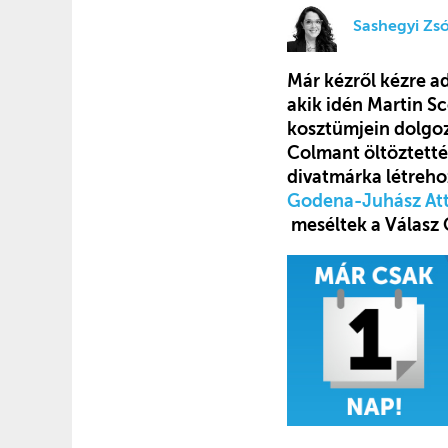
Sashegyi Zsó
Már kézről kézre a
akik idén Martin 
kosztümjein dolgoz
Colmant öltöztették
divatmárka létreho
Godena-Juhász Att
meséltek a Válasz 