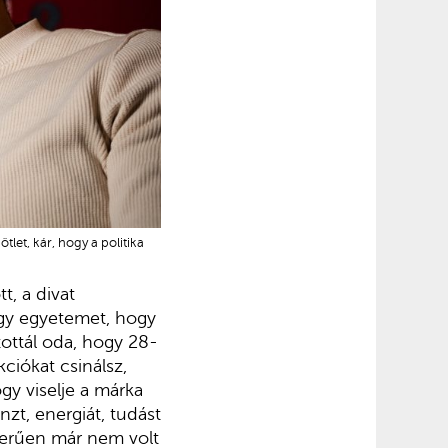
let, kár, hogy a politika
t, a divat
egy egyetemet, hogy
tottál oda, hogy 28-
kciókat csinálsz,
ogy viselje a márka
zt, energiát, tudást
szerűen már nem volt