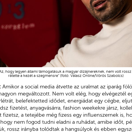
z, hogy legyen állami támogatásuk a magyar dizájnereknek, nem volt rossz öt
rátette a kezét a szegmensre” (fotó: Válasz Online/Vörös Szabolcs)
:
Amikor a social media átvette az uralmat az iparág fölöt
nagyon megváltozott. Nem volt elég, hogy elvégeztél 
létrát, belefektetted idődet, energiádat egy cégbe, elju
sz fizetést, anyagvásárra, fashion weekekre jársz, kolle
 fizetsz, a tetejébe még fizess egy influenszernek is, h
hogy nem fogod tudni eladni a ruhádat, amibe időt, pén
ztük, rossz irányba tolódtak a hangsúlyok és ebben egy