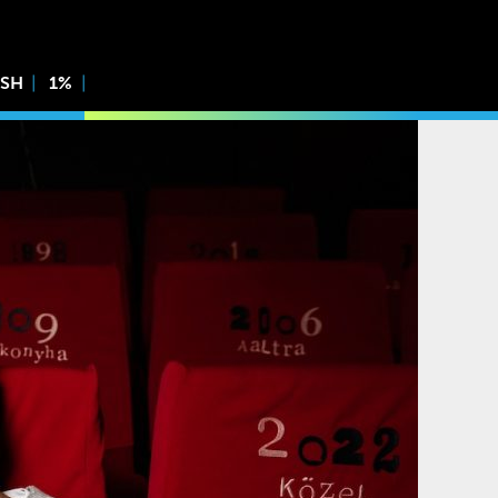
ISH
1%