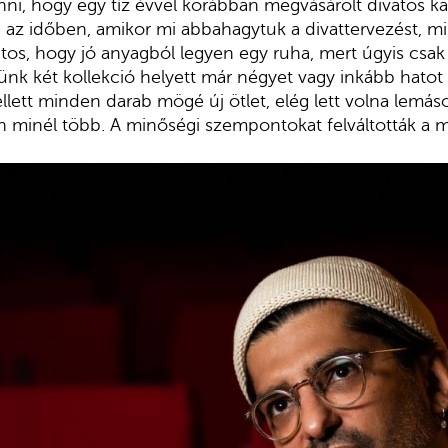
enni, hogy egy tíz évvel korábban megvásárolt divatos 
az időben, amikor mi abbahagytuk a divattervezést, mind
os, hogy jó anyagból legyen egy ruha, mert úgyis csak
k két kollekció helyett már négyet vagy inkább hatot k
lett minden darab mögé új ötlet, elég lett volna lemás
n minél több. A minőségi szempontokat felváltották a 