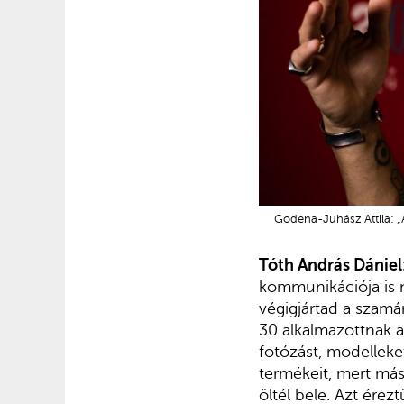
Godena-Juhász Attila: „A
Tóth András Dániel
kommunikációja is 
végigjártad a szamár
30 alkalmazottnak ad
fotózást, modelleket
termékeit, mert más
öltél bele. Azt ére