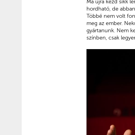
Ma újra kezd sikk l
hordható, de abban 
Többé nem volt font
meg az ember. Nekün
gyártanunk. Nem kel
színben, csak legye