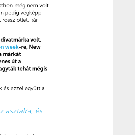
 itthon még nem volt
lam pedig végképp
ossz ötlet, kár,
 divatmárka volt,
ion week
-re,
New
a márkát
enes út a
hagyták tehát mégis
k és ezzel együtt a
z asztalra, és