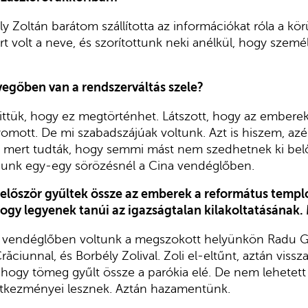
y Zoltán barátom szállította az információkat róla a kö
ert volt a neve, és szorítottunk neki anélkül, hogy szem
evegőben van a rendszerváltás szele?
ttük, hogy ez megtörténhet. Látszott, hogy az emberek
mott. De mi szabadszájúak voltunk. Azt is hiszem, azé
, mert tudták, hogy semmi mást nem szedhetnek ki belő
dunk egy-egy sörözésnél a Cina vendéglőben.
lőször gyűltek össze az emberek a református templ
hogy legyenek tanúi az igazságtalan kilakoltatásának. 
na vendéglőben voltunk a megszokott helyünkön Radu Ga
ciunnal, és Borbély Zolival. Zoli el-eltűnt, aztán vissza
, hogy tömeg gyűlt össze a parókia elé. De nem lehetett
tkezményei lesznek. Aztán hazamentünk.