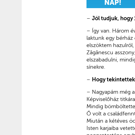
–
Jól tudjuk, hogy
– Így van. Három é
laktunk egy bérház
elszöktem hazulról,
Zăgănescu asszony, D
elszabadulni, mindig
sínekre.
–
Hogy tekintette
– Nagyapám még a ko
Képviselőház titkár
Mindig bömböltette 
Ő volt a családfenn
Miután a kétéves öc
Isten karjaiba vetet