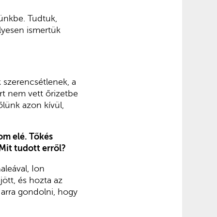
rünkbe. Tudtuk,
élyesen ismertük
 szerencsétlenek, a
rt nem vett őrizetbe
lünk azon kívül,
om elé. Tőkés
Mit tudott erről?
leával, Ion
jött, és hozta az
 arra gondolni, hogy