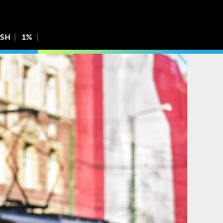
ISH
1%