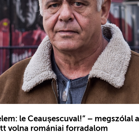
elem: le Ceaușescuval!” – megszólal a
ett volna romániai forradalom