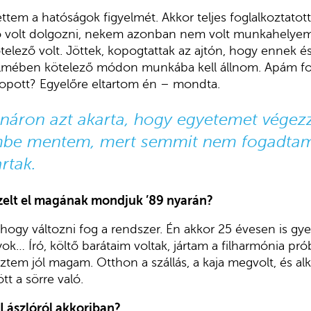
tem a hatóságok figyelmét. Akkor teljes foglalkoztatott
ő volt dolgozni, nekem azonban nem volt munkahelye
telező volt. Jöttek, kopogtattak az ajtón, hogy ennek é
elmében kötelező módon munkába kell állnom. Apám fo
 lopott? Egyelőre eltartom én – mondta.
áron azt akarta, hogy egyetemet végezz
embe mentem, mert semmit nem fogadtam
rtak.
zelt el magának mondjuk ’89 nyarán?
ogy változni fog a rendszer. Én akkor 25 évesen is gy
k… Író, költő barátaim voltak, jártam a filharmónia prób
tem jól magam. Otthon a szállás, a kaja megvolt, és a
ött a sörre való.
 Lászlóról akkoriban?