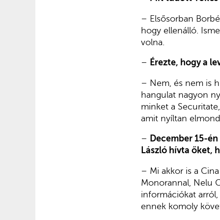
– Elsősorban Borbél
hogy ellenálló. Ism
volna.
–
Érezte, hogy a l
– Nem, és nem is hi
hangulat nagyon nyo
minket a Securitate
amit nyíltan elmon
–
December 15-én e
László hívta őket, 
– Mi akkor is a Ci
Monorannal, Nelu Cră
információkat arról
ennek komoly köve