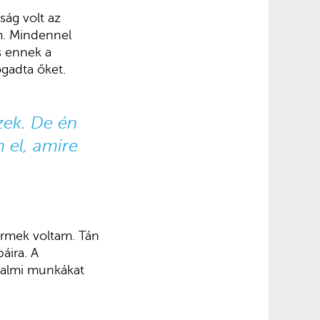
ság volt az
m. Mindennel
s ennek a
gadta őket.
ek. De én
 el, amire
ermek voltam. Tán
áira. A
lkalmi munkákat