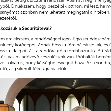
zakat pedig üldözte a rendszer. Apámat meg is fenyeg
gyből. Emlékszem, hogy beszélték otthon, mi lesz, ha m
esanyámat azonban nem lehetett megingatni a hitében,
ezetétől.
lkozásuk a Securitáteval?
nem emlékszem, a rendőrséggel igen. Egyszer édesapám
k egy kötőgépet. Annak hosszú fém pálcái voltak, és ú
sszú ideig ott állt a rendőrautó a tömbházunk előtt rá
itték, valami adóvevő készülékünk van. Próbálták bemérn
volt olyan is, hogy kétségbe esve jött haza. Azt mondta,
ó, alig sikerült félreugrania előle.