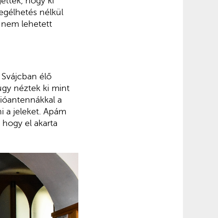
ették, hogy ki
egélhetés nélkül
 nem lehetett
 Svájcban élő
gy néztek ki mint
dióantennákkal a
i a jeleket. Apám
 hogy el akarta