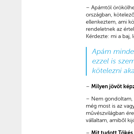
– Apámtól örökölhet
országban, kötelez
ellenkeztem, ami kö
rendeletnek az ért
Kérdezte: mi a baj,
Apám minden
ezzel is sz
kötelezni aka
–
Milyen jövőt kép
– Nem gondoltam, h
még most is az vagyo
művészvilágban érez
vállaltam, amiből kij
–
Mit tudott Tőkés