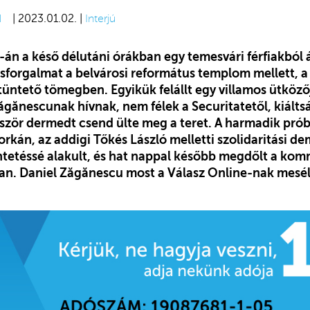
d
| 2023.01.02. |
Interjú
án a késő délutáni órákban egy temesvári férfiakból á
mosforgalmat a belvárosi református templom mellett, a
 tüntető tömegben. Egyikük felállt egy villamos ütköző
Zăgănescunak hívnak, nem félek a Securitatetől, kiálts
ször dermedt csend ülte meg a teret. A harmadik pró
rkán, az addigi Tőkés László melletti szolidaritási d
ntetéssé alakult, és hat nappal később megdőlt a kom
n. Daniel Zăgănescu most a Válasz Online-nak mesél