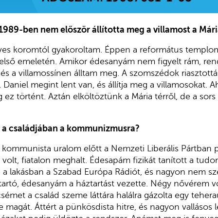
 1989-ben nem először állította meg a villamost a Mári
ves koromtól gyakoroltam. Éppen a református templ
 első emeletén. Amikor édesanyám nem figyelt rám, re
 és a villamossínen álltam meg. A szomszédok riasztott
aniel megint lent van, és állítja meg a villamosokat. A
 ez történt. Aztán elköltöztünk a Mária térről, de a sors
k a családjában a kommunizmusra?
mmunista uralom előtt a Nemzeti Liberális Pártban pol
a volt, fiatalon meghalt. Édesapám fizikát tanított a t
a lakásban a Szabad Európa Rádiót, és nagyon nem sze
tartó, édesanyám a háztartást vezette. Négy nővérem v
sémet a család szeme láttára halálra gázolta egy tehe
te magát. Áttért a pünkösdista hitre, és nagyon vallásos l