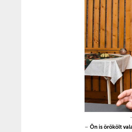
–
Ön is örökölt val