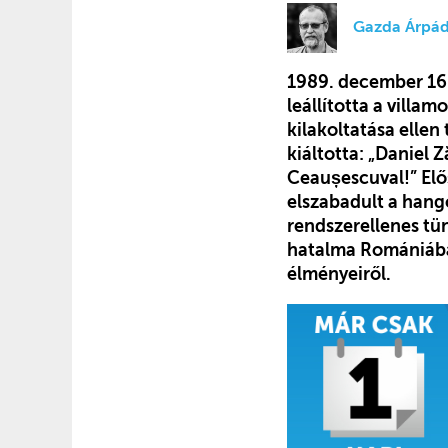
Gazda Árpá
1989. december 16-
leállította a villa
kilakoltatása ellen
kiáltotta: „Daniel 
Ceaușescuval!” Elő
elszabadult a hango
rendszerellenes tü
hatalma Romániába
élményeiről.