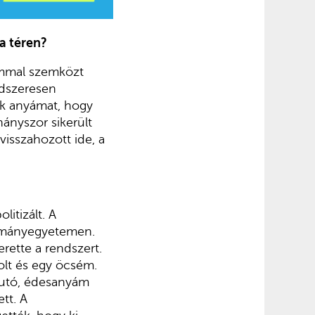
a téren?
ommal szemközt
ndszeresen
ák anyámat, hogy
hányszor sikerült
 visszahozott ide, a
itizált. A
udományegyetemen.
rette a rendszert.
olt és egy öcsém.
rautó, édesanyám
ett. A