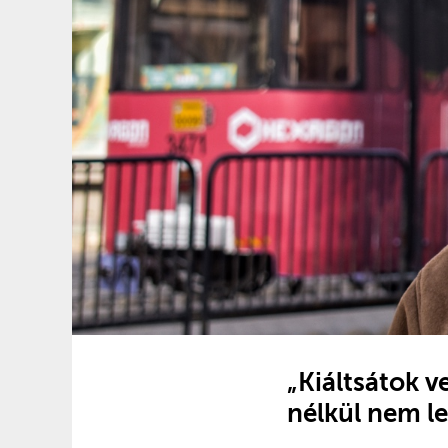
„Kiáltsátok v
nélkül nem l