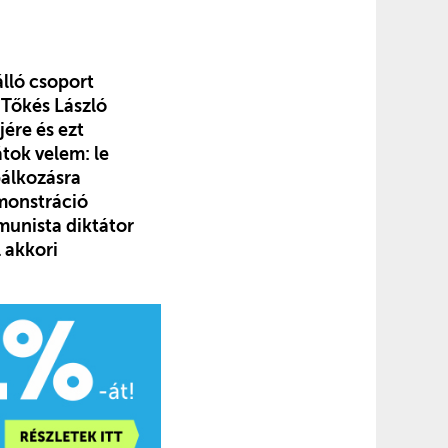
lló csoport
 Tőkés László
jére és ezt
átok velem: le
bálkozásra
emonstráció
munista diktátor
 akkori