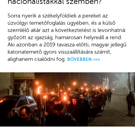
nacionalistákkal szemben?
Sorra nyerik a székelyföldiek a pereket az
úzvölgyi temetőfoglalás ügyében, és a külső
szemlélő akár azt a következtetést is levonhatná:
győzött az igazság, hamarosan helyreáll a rend.
Aki azonban a 2019 tavasza előtti, magyar jellegű
katonatemető gyors visszaállítására számít,
alighanem csalódni fog.
BŐVEBBEN >>>