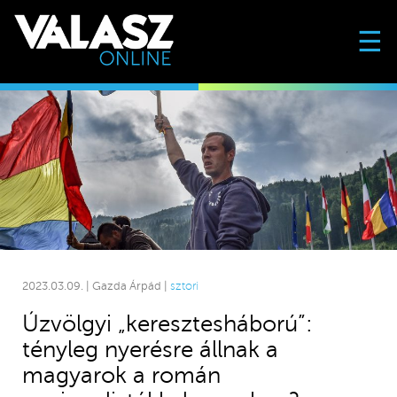
☰
2023.03.09. | Gazda Árpád |
sztori
Úzvölgyi „keresztesháború”:
tényleg nyerésre állnak a
magyarok a román