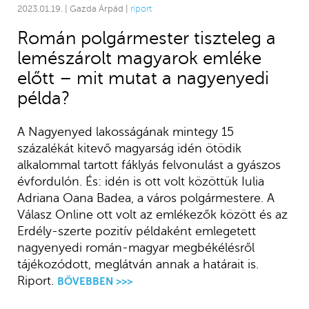
2023.01.19. | Gazda Árpád |
riport
Román polgármester tiszteleg a
lemészárolt magyarok emléke
előtt – mit mutat a nagyenyedi
példa?
A Nagyenyed lakosságának mintegy 15
százalékát kitevő magyarság idén ötödik
alkalommal tartott fáklyás felvonulást a gyászos
évfordulón. És: idén is ott volt közöttük Iulia
Adriana Oana Badea, a város polgármestere. A
Válasz Online ott volt az emlékezők között és az
Erdély-szerte pozitív példaként emlegetett
nagyenyedi román-magyar megbékélésről
tájékozódott, meglátván annak a határait is.
Riport.
BŐVEBBEN >>>