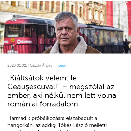
2023.01.02. | Gazda Árpád |
Interjú
„Kiáltsátok velem: le
Ceaușescuval!” – megszólal az
ember, aki nélkül nem lett volna
romániai forradalom
Harmadik próbálkozásra elszabadult a
hangorkán, az addigi Tőkés László melletti