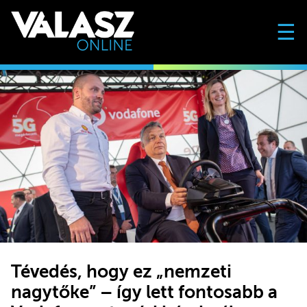
☰
Tévedés, hogy ez „nemzeti
nagytőke” – így lett fontosabb a