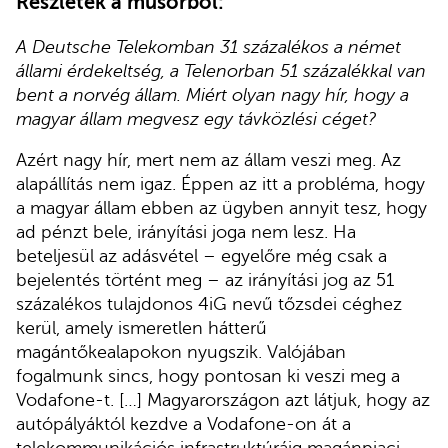
Részletek a műsorból:
A Deutsche Telekomban 31 százalékos a német
állami érdekeltség, a Telenorban 51 százalékkal van
bent a norvég állam. Miért olyan nagy hír, hogy a
magyar állam megvesz egy távközlési céget?
Azért nagy hír, mert nem az állam veszi meg. Az
alapállítás nem igaz. Éppen az itt a probléma, hogy
a magyar állam ebben az ügyben annyit tesz, hogy
ad pénzt bele, irányítási joga nem lesz. Ha
beteljesül az adásvétel – egyelőre még csak a
bejelentés történt meg – az irányítási jog az 51
százalékos tulajdonos 4iG nevű tőzsdei céghez
kerül, amely ismeretlen hátterű
magántőkealapokon nyugszik. Valójában
fogalmunk sincs, hogy pontosan ki veszi meg a
Vodafone-t. […] Magyarországon azt látjuk, hogy az
autópályáktól kezdve a Vodafone-on át a