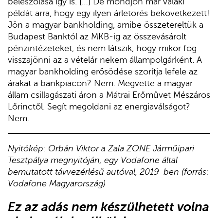
beleszólása így is. […] De mondjon már valaki
példát arra, hogy egy ilyen árletörés bekövetkezett!
Jön a magyar bankholding, amibe összetereltük a
Budapest Banktól az MKB-ig az összevásárolt
pénzintézeteket, és nem látszik, hogy mikor fog
visszajönni az a vételár nekem állampolgárként. A
magyar bankholding erősödése szorítja lefele az
árakat a bankpiacon? Nem. Megvette a magyar
állam csillagászati áron a Mátrai Erőművet Mészáros
Lőrinctől. Segít megoldani az energiaválságot?
Nem.
Nyitókép: Orbán Viktor a Zala ZONE Járműipari
Tesztpálya megnyitóján, egy Vodafone által
bemutatott távvezérlésű autóval, 2019-ben (forrás:
Vodafone Magyarország)
Ez az adás
nem készülhetett volna