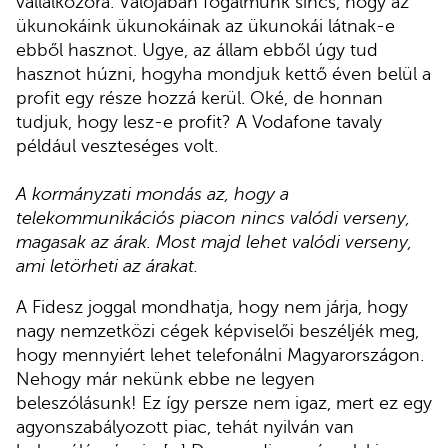
vállalkozóra. Valójában fogalmunk sincs, hogy az
ükunokáink ükunokáinak az ükunokái látnak-e
ebből hasznot. Ugye, az állam ebből úgy tud
hasznot húzni, hogyha mondjuk kettő éven belül a
profit egy része hozzá kerül. Oké, de honnan
tudjuk, hogy lesz-e profit? A Vodafone tavaly
például veszteséges volt.
A kormányzati mondás az, hogy a
telekommunikációs piacon nincs valódi verseny,
magasak az árak. Most majd lehet valódi verseny,
ami letörheti az árakat.
A Fidesz joggal mondhatja, hogy nem járja, hogy
nagy nemzetközi cégek képviselői beszéljék meg,
hogy mennyiért lehet telefonálni Magyarországon.
Nehogy már nekünk ebbe ne legyen
beleszólásunk! Ez így persze nem igaz, mert ez egy
agyonszabályozott piac, tehát nyilván van