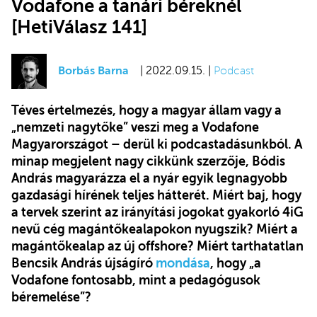
Vodafone a tanári béreknél
[HetiVálasz 141]
Borbás Barna
| 2022.09.15. |
Podcast
Téves értelmezés, hogy a magyar állam vagy a
„nemzeti nagytőke” veszi meg a Vodafone
Magyarországot – derül ki podcastadásunkból. A
minap megjelent nagy cikkünk szerzője, Bódis
András magyarázza el a nyár egyik legnagyobb
gazdasági hírének teljes hátterét. Miért baj, hogy
a tervek szerint az irányítási jogokat gyakorló 4iG
nevű cég magántőkealapokon nyugszik? Miért a
magántőkealap az új offshore? Miért tarthatatlan
Bencsik András újságíró
mondása
, hogy „a
Vodafone fontosabb, mint a pedagógusok
béremelése”?