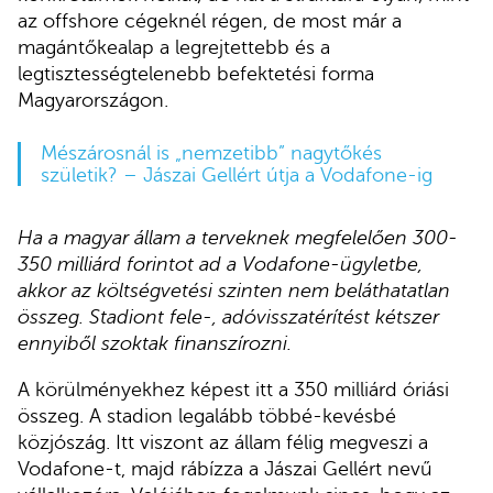
az offshore cégeknél régen, de most már a
magántőkealap a legrejtettebb és a
legtisztességtelenebb befektetési forma
Magyarországon.
Mészárosnál is „nemzetibb” nagytőkés
születik? – Jászai Gellért útja a Vodafone-ig
Ha a magyar állam a terveknek megfelelően 300-
350 milliárd forintot ad a Vodafone-ügyletbe,
akkor az költségvetési szinten nem beláthatatlan
összeg. Stadiont fele-, adóvisszatérítést kétszer
ennyiből szoktak finanszírozni.
A körülményekhez képest itt a 350 milliárd óriási
összeg. A stadion legalább többé-kevésbé
közjószág. Itt viszont az állam félig megveszi a
Vodafone-t, majd rábízza a Jászai Gellért nevű