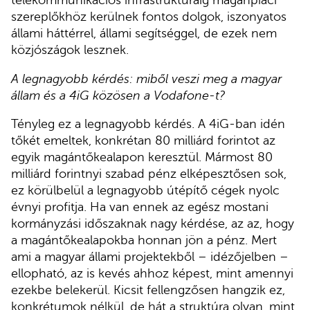
telekommunikációs infrastruktúráig magánpiaci
szereplőkhöz kerülnek fontos dolgok, iszonyatos
állami háttérrel, állami segítséggel, de ezek nem
közjószágok lesznek.
A legnagyobb kérdés: miből veszi meg a magyar
állam és a 4iG közösen a Vodafone-t?
Tényleg ez a legnagyobb kérdés. A 4iG-ban idén
tőkét emeltek, konkrétan 80 milliárd forintot az
egyik magántőkealapon keresztül. Mármost 80
milliárd forintnyi szabad pénz elképesztősen sok,
ez körülbelül a legnagyobb útépítő cégek nyolc
évnyi profitja. Ha van ennek az egész mostani
kormányzási időszaknak nagy kérdése, az az, hogy
a magántőkealapokba honnan jön a pénz. Mert
ami a magyar állami projektekből – idézőjelben –
ellopható, az is kevés ahhoz képest, mint amennyi
ezekbe belekerül. Kicsit fellengzősen hangzik ez,
konkrétumok nélkül, de hát a struktúra olyan, mint