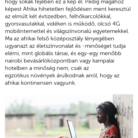
hogy sokak fejében ez a kép él. Pedig magához
képest Afrika hihetetlen fejlődésen ment keresztül
az elmúlt két évtizedben, felhőkarcolókkal,
gyorsvasutakkal, vidéken is működő, olcsó 4G
mobilinternettel és világszínvonalú egyetemekkel.
Ma az afrikai felső középosztály lényegében
ugyanazt az életszínvonalat és -minőséget tudja
elérni, mint globális társai, és egy-egy menőbb
nairobi bevásárlóközpontban vagy kampalai
hotelben a minőség nem, csak az
egzotikus növények árulkodnak arról, hogy az
afrikai kontinensen vagyunk.