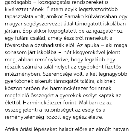
gazdagabb – közigazgatási rendszereket is
kivéreztetnének. Életem egyik legszívszorítóbb
tapasztalata volt, amikor Bamako külvárosában egy
magyar segélyszervezet által támogatott iskolában
jártam. Épp akkor kopogtatott be az igazgatóhoz
egy fuláni család, amely északról menekült a
fővárosba a dzsihadisták elől. Az apuka – aki maga
sohasem járt iskolába – hét kisgyerekével jelent
meg, abban reménykedve, hogy legalább egy
részük számára talál helyet az egyébként fizetős
intézményben. Szerencséje volt: a két legnagyobb
gyerkőcnek sikerült támogatót találni, akiknek
köszönhetően évi harminckétezer forintnak
megfelelő összegért a gyerekek esélyt kaptak az
élettől. Harminckétezer forint. Maliban ez az
összeg jelenti a különbséget az esély és a
reménytelenség között egy egész életre.
Afrika óriási lépéseket haladt előre az elmúlt hatvan