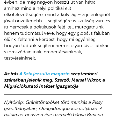
évben, de még nagyon hosszú út van hátra,
amihez mind a helyi politikai elit
elkötelezettségére, mind a külvilág – a jelenleginél
jóval önzetlenebb – segítségére is szükség van. És
itt nemcsak a politikusok felé kell mutogatnunk,
hanem tudomásul véve, hogy egy globális faluban
élünk, feltenni a kérdést, hogy mi egyénileg
hogyan tudunk segíteni nem is olyan távoli afrikai
szomszédainknak, embertársainknak,
testvéreinknek.
Az írás
A Szív jezsuita magazin
szeptemberi
számában jelenik meg. Szerző: Marsai Viktor, a
Migrációkutató Intézet igazgatója
Nyitókép:
Gránittömböket törő munkás a Pissy
gránitbányában, Ouagadougou közpotjában. A
hatalmas, negyven éve üzemelő bánya Burkina