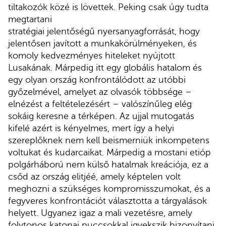
tiltakozók közé is lövettek. Peking csak úgy tudta
megtartani
stratégiai jelentőségű nyersanyagforrását, hogy
jelentősen javított a munkakörülményeken, és
komoly kedvezményes hiteleket nyújtott
Lusakának. Márpedig itt egy globális hatalom és
egy olyan ország konfrontálódott az utóbbi
győzelmével, amelyet az olvasók többsége –
elnézést a feltételezésért – valószínűleg elég
sokáig keresne a térképen. Az ujjal mutogatás
kifelé azért is kényelmes, mert így a helyi
szereplőknek nem kell beismerniük inkompetens
voltukat és kudarcaikat. Márpedig a mostani etióp
polgárháború nem külső hatalmak kreációja, ez a
csőd az ország elitjéé, amely képtelen volt
meghozni a szükséges kompromisszumokat, és a
fegyveres konfrontációt választotta a tárgyalások
helyett. Ugyanez igaz a mali vezetésre, amely
folytonos katonai puccsokkal igyekszik bizonyítani