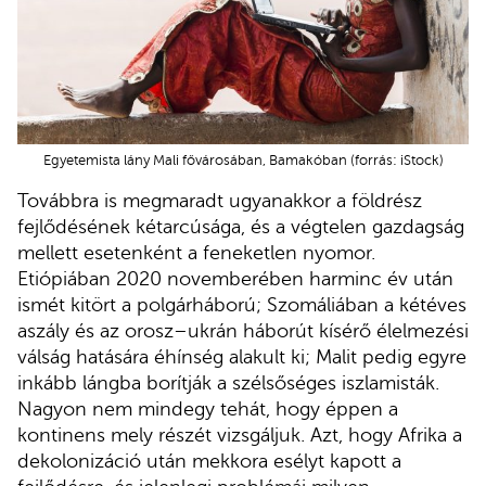
Egyetemista lány Mali fővárosában, Bamakóban (forrás: iStock)
Továbbra is megmaradt ugyanakkor a földrész
fejlődésének kétarcúsága, és a végtelen gazdagság
mellett esetenként a feneketlen nyomor.
Etiópiában 2020 novemberében harminc év után
ismét kitört a polgárháború; Szomáliában a kétéves
aszály és az orosz–ukrán háborút kísérő élelmezési
válság hatására éhínség alakult ki; Malit pedig egyre
inkább lángba borítják a szélsőséges iszlamisták.
Nagyon nem mindegy tehát, hogy éppen a
kontinens mely részét vizsgáljuk. Azt, hogy Afrika a
dekolonizáció után mekkora esélyt kapott a