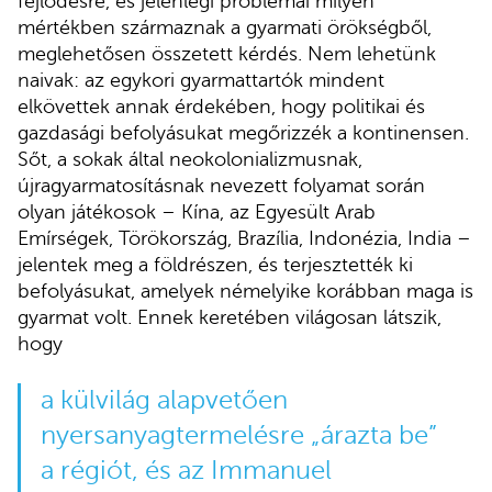
fejlődésre, és jelenlegi problémái milyen
mértékben származnak a gyarmati örökségből,
meglehetősen összetett kérdés. Nem lehetünk
naivak: az egykori gyarmattartók mindent
elkövettek annak érdekében, hogy politikai és
gazdasági befolyásukat megőrizzék a kontinensen.
Sőt, a sokak által neokolonializmusnak,
újragyarmatosításnak nevezett folyamat során
olyan játékosok – Kína, az Egyesült Arab
Emírségek, Törökország, Brazília, Indonézia, India –
jelentek meg a földrészen, és terjesztették ki
befolyásukat, amelyek némelyike korábban maga is
gyarmat volt. Ennek keretében világosan látszik,
hogy
a külvilág alapvetően
nyersanyagtermelésre „árazta be”
a régiót, és az Immanuel