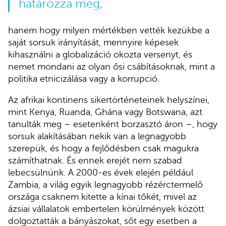
határozza meg,
hanem hogy milyen mértékben vették kezükbe a
saját sorsuk irányítását, mennyire képesek
kihasználni a globalizáció okozta versenyt, és
nemet mondani az olyan ősi csábításoknak, mint a
politika etnicizálása vagy a korrupció.
Az afrikai kontinens sikertörténeteinek helyszínei,
mint Kenya, Ruanda, Ghána vagy Botswana, azt
tanulták meg – esetenként borzasztó áron –, hogy
sorsuk alakításában nekik van a legnagyobb
szerepük, és hogy a fejlődésben csak magukra
számíthatnak. És ennek erejét nem szabad
lebecsülnünk. A 2000-es évek elején például
Zambia, a világ egyik legnagyobb rézérctermelő
országa csaknem kitette a kínai tőkét, mivel az
ázsiai vállalatok embertelen körülmények között
dolgoztatták a bányászokat, sőt egy esetben a