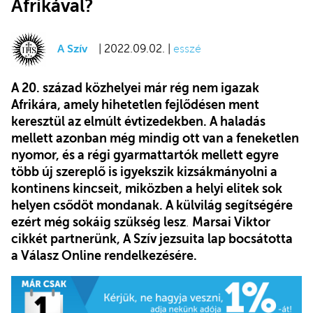
Afrikával?
A Szív
| 2022.09.02. |
esszé
A 20. század közhelyei már rég nem igazak
Afrikára, amely hihetetlen fejlődésen ment
keresztül az elmúlt évtizedekben. A haladás
mellett azonban még mindig ott van a feneketlen
nyomor, és a régi gyarmattartók mellett egyre
több új szereplő is igyekszik kizsákmányolni a
kontinens kincseit, miközben a helyi elitek sok
helyen csődöt mondanak. A külvilág segítségére
ezért még sokáig szükség lesz
.
Marsai Viktor
cikkét partnerünk, A Szív jezsuita lap bocsátotta
a Válasz Online rendelkezésére.