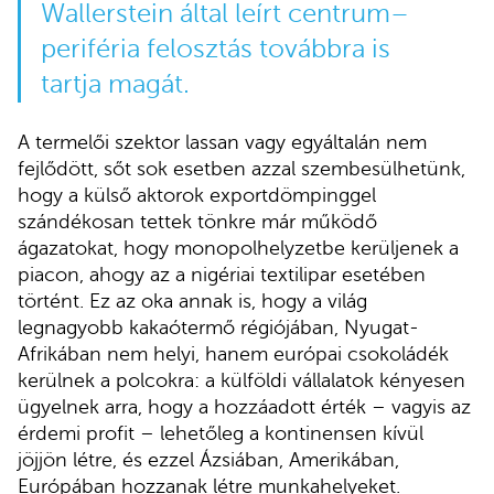
Wallerstein által leírt centrum–
periféria felosztás továbbra is
tartja magát.
A termelői szektor lassan vagy egyáltalán nem
fejlődött, sőt sok esetben azzal szembesülhetünk,
hogy a külső aktorok exportdömpinggel
szándékosan tettek tönkre már működő
ágazatokat, hogy monopolhelyzetbe kerüljenek a
piacon, ahogy az a nigériai textilipar esetében
történt. Ez az oka annak is, hogy a világ
legnagyobb kakaótermő régiójában, Nyugat-
Afrikában nem helyi, hanem európai csokoládék
kerülnek a polcokra: a külföldi vállalatok kényesen
ügyelnek arra, hogy a hozzáadott érték – vagyis az
érdemi profit – lehetőleg a kontinensen kívül
jöjjön létre, és ezzel Ázsiában, Amerikában,
Európában hozzanak létre munkahelyeket.