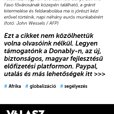
Faso fővárosának közepén található, a gránit
kitermelése és feldarabolása ma is jórészt kézi
erővel történik, napi néhány eurós munkabérért
(fotó: John Wessels / AFP)
Ezt a cikket nem közölhettük
volna olvasóink nélkül.
Legyen
támogatónk
a Donably-n
, az új,
biztonságos, magyar fejlesztésű
előfizetési platformon.
Paypal,
utalás és más lehetőségek itt >>>
#
Afrika
#
globalizáció
#
segélyezés