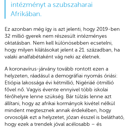
intézményt a szubszaharai
Afrikában.
Ez azonban még így is azt jelenti, hogy 2019-ben
32 millió gyerek nem részesült intézményes
oktatásban. Nem kell különösebben ecsetelni,
hogy milyen kilátásokat jelent a 21. században, ha
valaki analfabétaként vág neki az életnek.
A koronavírus-járvány tovább rontott ezen a
helyzeten, ráadásul a demográfiai nyomás óriási:
Etiópia lakossága évi kétmillió, Nigériáé ötmillió
fővel nő. Vagyis évente ennyivel több iskolai
férőhelyre lenne szükség. Bár túlzás lenne azt
állítani, hogy az afrikai kormányok kivétel nélkül
mindent megtesznek annak érdekében, hogy
orvosolják ezt a helyzetet, józan ésszel is belátható,
hogy ezek a trendek jóval acélosabb – és