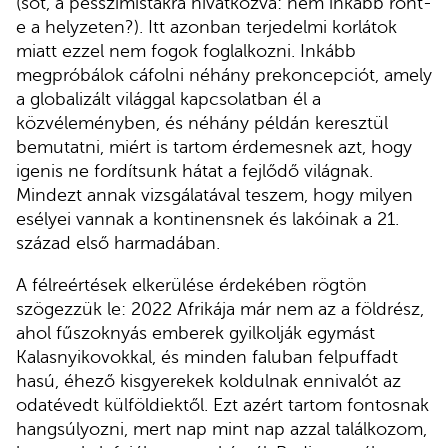
(sőt, a pesszimistákra hivatkozva: nem inkább ront-
e a helyzeten?). Itt azonban terjedelmi korlátok
miatt ezzel nem fogok foglalkozni. Inkább
megpróbálok cáfolni néhány prekoncepciót, amely
a globalizált világgal kapcsolatban él a
közvéleményben, és néhány példán keresztül
bemutatni, miért is tartom érdemesnek azt, hogy
igenis ne fordítsunk hátat a fejlődő világnak.
Mindezt annak vizsgálatával teszem, hogy milyen
esélyei vannak a kontinensnek és lakóinak a 21.
század első harmadában.
A félreértések elkerülése érdekében rögtön
szögezzük le: 2022 Afrikája már nem az a földrész,
ahol fűszoknyás emberek gyilkolják egymást
Kalasnyikovokkal, és minden faluban felpuffadt
hasú, éhező kisgyerekek koldulnak ennivalót az
odatévedt külföldiektől. Ezt azért tartom fontosnak
hangsúlyozni, mert nap mint nap azzal találkozom,