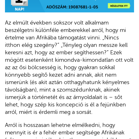
Az elmúlt években sokszor volt alkalmam
beszélgetni különféle emberekkel arról, hogy mi
értelme van Afrikába támogatást vinni. „Nincs
itthon elég szegény?” „Tényleg olyan messze kell
keresni azt, hogy az ember segíthessen?” Ezek
mögött esetenként kimondva-kimondatlan ott volt
az az ősi bölcsesség is, hogy gyakran sokkal
könnyebb segítő kezet adni annak, akit nem
ismerünk (és akit aztán otthagyhatunk kényelmes
távolságban), mint a szomszédunknak, akinek
ismerjük a történetét és az árnyoldalait is – sőt
lehet, hogy szép kis koncepció is él a fejünkben
arról, miért is érdemli meg a sorsát.
Arról is hosszasan lehetne elmélkedni, hogy
mennyit is ér a fehér ember segítsége Afrikának