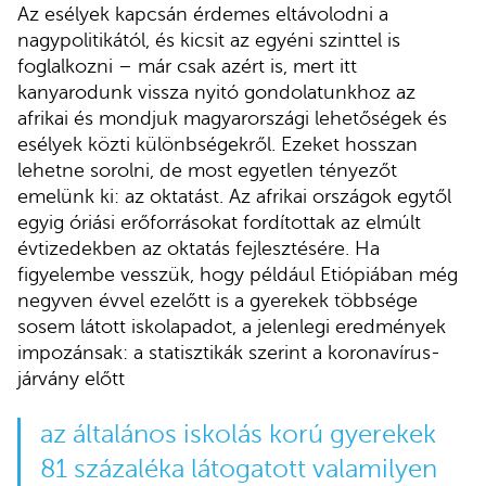
Az esélyek kapcsán érdemes eltávolodni a
nagypolitikától, és kicsit az egyéni szinttel is
foglalkozni – már csak azért is, mert itt
kanyarodunk vissza nyitó gondolatunkhoz az
afrikai és mondjuk magyarországi lehetőségek és
esélyek közti különbségekről. Ezeket hosszan
lehetne sorolni, de most egyetlen tényezőt
emelünk ki: az oktatást. Az afrikai országok egytől
egyig óriási erőforrásokat fordítottak az elmúlt
évtizedekben az oktatás fejlesztésére. Ha
figyelembe vesszük, hogy például Etiópiában még
negyven évvel ezelőtt is a gyerekek többsége
sosem látott iskolapadot, a jelenlegi eredmények
impozánsak: a statisztikák szerint a koronavírus-
járvány előtt
az általános iskolás korú gyerekek
81 százaléka látogatott valamilyen