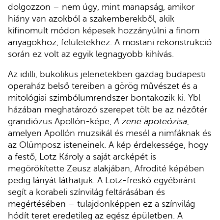
dolgozzon – nem úgy, mint manapság, amikor
hiány van azokból a szakemberekből, akik
kifinomult módon képesek hozzányúlni a finom
anyagokhoz, felületekhez. A mostani rekonstrukció
során ez volt az egyik legnagyobb kihívás.
Az idilli, bukolikus jelenetekben gazdag budapesti
operaház belső tereiben a görög művészet és a
mitológiai szimbólumrendszer bontakozik ki. Ybl
házában meghatározó szerepet tölt be az nézőtér
grandiózus Apollón-képe,
A zene apoteózisa
,
amelyen Apollón muzsikál és mesél a nimfáknak és
az Olümposz isteneinek. A kép érdekessége, hogy
a festő, Lotz Károly a saját arcképét is
megörökítette Zeusz alakjában, Afrodité képében
pedig lányát láthatjuk. A Lotz-freskó egyébiránt
segít a korabeli színvilág feltárásában és
megértésében – tulajdonképpen ez a színvilág
hódít teret eredetileg az egész épületben. A