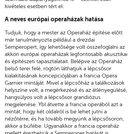
kivételes esetben tért el.
A neves európai operaházak hatása
Tudjuk, hogy a mester az Operaház építése előtt
már tanulmányozta például a drezdai
Semperopert, így lehetősége volt összefoglalni az
akkori európai operaházak legfontosabb akusztikai
és építészeti tapasztalatait. Belépve az Operaház
belső terei felé, rögtön láthatjuk a lépcsősor
kialakításának koncepciójában a francia Opera
Garnier mintáját. Mivel a lépcsőház a találkozások
helyszíne volt, a megérkezésé és az átlényegülésé,
hangsúlyos volt a lépcsősor grandiózus
megjelenése. Ybl átvette a francia operából azt a
mintát, hogy két oldalról is be lehet jutni a
nézőtérre, és ha tovább megyünk a lépcsősoron,
akkor a büfébe. Ugyanakkor a francia operaház
mellett érezhetjük a Semperoper hatását is,