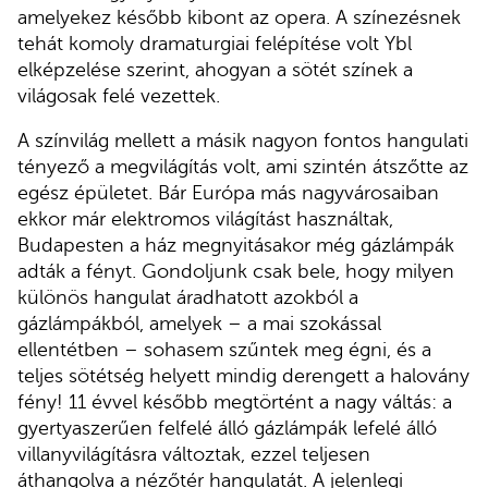
amelyekez később kibont az opera. A színezésnek
tehát komoly dramaturgiai felépítése volt Ybl
elképzelése szerint, ahogyan a sötét színek a
világosak felé vezettek.
A színvilág mellett a másik nagyon fontos hangulati
tényező a megvilágítás volt, ami szintén átszőtte az
egész épületet. Bár Európa más nagyvárosaiban
ekkor már elektromos világítást használtak,
Budapesten a ház megnyitásakor még gázlámpák
adták a fényt. Gondoljunk csak bele, hogy milyen
különös hangulat áradhatott azokból a
gázlámpákból, amelyek – a mai szokással
ellentétben – sohasem szűntek meg égni, és a
teljes sötétség helyett mindig derengett a halovány
fény! 11 évvel később megtörtént a nagy váltás: a
gyertyaszerűen felfelé álló gázlámpák lefelé álló
villanyvilágításra változtak, ezzel teljesen
áthangolva a nézőtér hangulatát. A jelenlegi