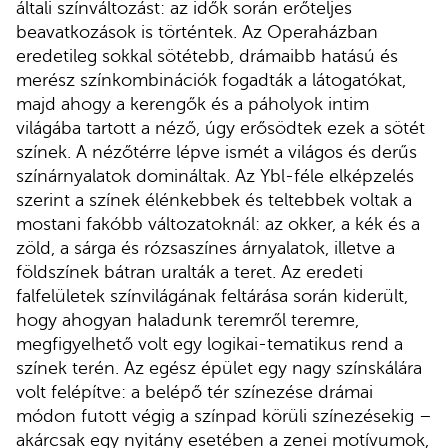
általi színváltozást: az idők során erőteljes
beavatkozások is történtek. Az Operaházban
eredetileg sokkal sötétebb, drámaibb hatású és
merész színkombinációk fogadták a látogatókat,
majd ahogy a kerengők és a páholyok intim
világába tartott a néző, úgy erősödtek ezek a sötét
színek. A nézőtérre lépve ismét a világos és derűs
színárnyalatok domináltak. Az Ybl-féle elképzelés
szerint a színek élénkebbek és teltebbek voltak a
mostani fakóbb változatoknál: az okker, a kék és a
zöld, a sárga és rózsaszínes árnyalatok, illetve a
földszínek bátran uralták a teret. Az eredeti
falfelületek színvilágának feltárása során kiderült,
hogy ahogyan haladunk teremről teremre,
megfigyelhető volt egy logikai-tematikus rend a
színek terén. Az egész épület egy nagy színskálára
volt felépítve: a belépő tér színezése drámai
módon futott végig a színpad körüli színezésekig –
akárcsak egy nyitány esetében a zenei motívumok,