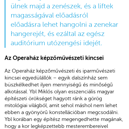
ülnek majd a zenészek, és a liftek
magasságával előadásról
előadásra lehet hangolni a zenekar
hangerejét, és ezáltal az egész
auditórium utózengési idejét.
Az Operaház képzőművészeti kincsei
Az Operaház képzőművészeti és iparművészeti
kincsei egyedülállók – egyik dalszínház sem
büszkélkedhet ilyen mennyiségű és minőségű
alkotással. Ybl Miklós olyan esszenciális magyar
építészeti örökséget hagyott ránk a görög
mitológiai világból, amit sehol máshol nem lehet
ebben a gyönyörű konstellációban megcsodálni.
Ybl korában egy építész megengedhette magának,
hogy a kor legképzettebb mesterembereivel