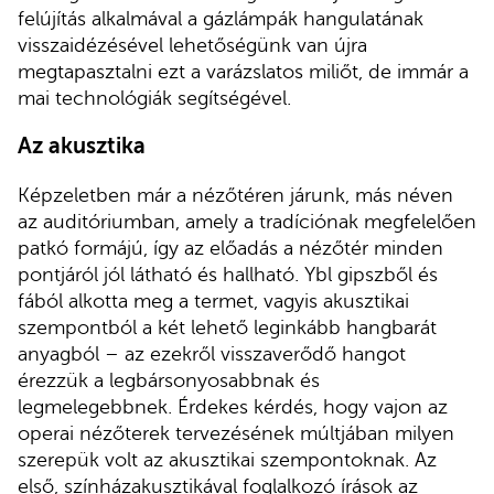
felújítás alkalmával a gázlámpák hangulatának
visszaidézésével lehetőségünk van újra
megtapasztalni ezt a varázslatos miliőt, de immár a
mai technológiák segítségével.
Az akusztika
Képzeletben már a nézőtéren járunk, más néven
az auditóriumban, amely a tradíciónak megfelelően
patkó formájú, így az előadás a nézőtér minden
pontjáról jól látható és hallható. Ybl gipszből és
fából alkotta meg a termet, vagyis akusztikai
szempontból a két lehető leginkább hangbarát
anyagból – az ezekről visszaverődő hangot
érezzük a legbársonyosabbnak és
legmelegebbnek. Érdekes kérdés, hogy vajon az
operai nézőterek tervezésének múltjában milyen
szerepük volt az akusztikai szempontoknak. Az
első, színházakusztikával foglalkozó írások az