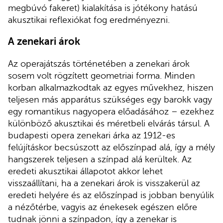
megbúvó fakeret) kialakítása is jótékony hatású
akusztikai reflexiókat fog eredményezni.
A zenekari árok
Az operajátszás történetében a zenekari árok
sosem volt rögzített geometriai forma. Minden
korban alkalmazkodtak az egyes művekhez, hiszen
teljesen más apparátus szükséges egy barokk vagy
egy romantikus nagyopera előadásához – ezekhez
különböző akusztikai és méretbeli elvárás társul. A
budapesti opera zenekari árka az 1912-es
felújításkor becsúszott az előszínpad alá, így a mély
hangszerek teljesen a színpad alá kerültek. Az
eredeti akusztikai állapotot akkor lehet
visszaállítani, ha a zenekari árok is visszakerül az
eredeti helyére és az előszínpad is jobban benyúlik
a nézőtérbe, vagyis az énekesek egészen előre
tudnak jönni a színpadon, így a zenekar is