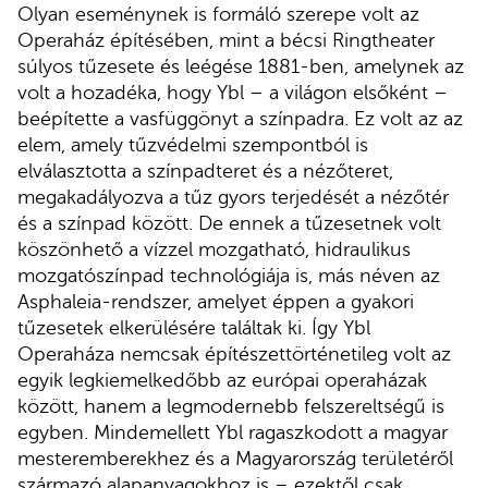
Olyan eseménynek is formáló szerepe volt az
Operaház építésében, mint a bécsi Ringtheater
súlyos tűzesete és leégése 1881-ben, amelynek az
volt a hozadéka, hogy Ybl – a világon elsőként –
beépítette a vasfüggönyt a színpadra. Ez volt az az
elem, amely tűzvédelmi szempontból is
elválasztotta a színpadteret és a nézőteret,
megakadályozva a tűz gyors terjedését a nézőtér
és a színpad között. De ennek a tűzesetnek volt
köszönhető a vízzel mozgatható, hidraulikus
mozgatószínpad technológiája is, más néven az
Asphaleia-rendszer, amelyet éppen a gyakori
tűzesetek elkerülésére találtak ki. Így Ybl
Operaháza nemcsak építészettörténetileg volt az
egyik legkiemelkedőbb az európai operaházak
között, hanem a legmodernebb felszereltségű is
egyben. Mindemellett Ybl ragaszkodott a magyar
mesteremberekhez és a Magyarország területéről
származó alapanyagokhoz is – ezektől csak