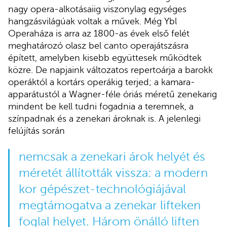
nagy opera-alkotásaiig viszonylag egységes
hangzásvilágúak voltak a művek. Még Ybl
Operaháza is arra az 1800-as évek első felét
meghatározó olasz bel canto operajátszásra
épített, amelyben kisebb együttesek működtek
közre. De napjaink változatos repertoárja a barokk
operáktól a kortárs operákig terjed; a kamara-
apparátustól a Wagner-féle óriás méretű zenekarig
mindent be kell tudni fogadnia a teremnek, a
színpadnak és a zenekari ároknak is. A jelenlegi
felújítás során
nemcsak a zenekari árok helyét és
méretét állították vissza: a modern
kor gépészet-technológiájával
megtámogatva a zenekar lifteken
foglal helyet. Három önálló liften