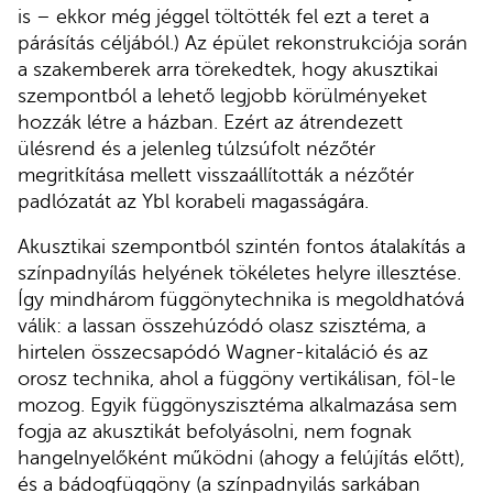
is – ekkor még jéggel töltötték fel ezt a teret a
párásítás céljából.) Az épület rekonstrukciója során
a szakemberek arra törekedtek, hogy akusztikai
szempontból a lehető legjobb körülményeket
hozzák létre a házban. Ezért az átrendezett
ülésrend és a jelenleg túlzsúfolt nézőtér
megritkítása mellett visszaállították a nézőtér
padlózatát az Ybl korabeli magasságára.
Akusztikai szempontból szintén fontos átalakítás a
színpadnyílás helyének tökéletes helyre illesztése.
Így mindhárom függönytechnika is megoldhatóvá
válik: a lassan összehúzódó olasz szisztéma, a
hirtelen összecsapódó Wagner-kitaláció és az
orosz technika, ahol a függöny vertikálisan, föl-le
mozog. Egyik függönyszisztéma alkalmazása sem
fogja az akusztikát befolyásolni, nem fognak
hangelnyelőként működni (ahogy a felújítás előtt),
és a bádogfüggöny (a színpadnyilás sarkában