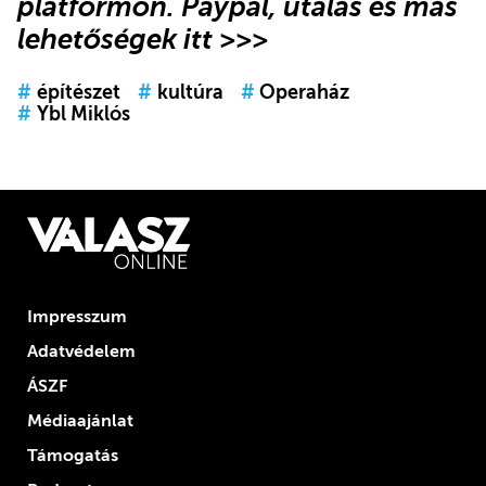
platformon.
Paypal, utalás és más
lehetőségek itt >>>
#
építészet
#
kultúra
#
Operaház
#
Ybl Miklós
Impresszum
Adatvédelem
ÁSZF
Médiaajánlat
Támogatás