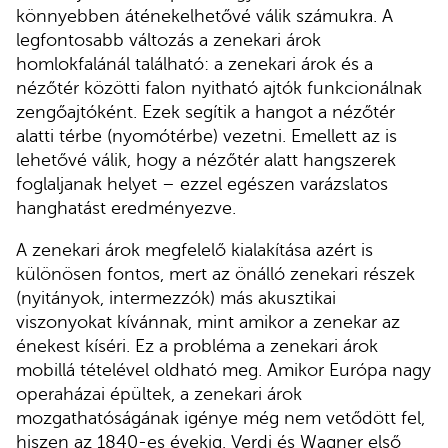
könnyebben áténekelhetővé válik számukra. A
legfontosabb változás a zenekari árok
homlokfalánál található: a zenekari árok és a
nézőtér közötti falon nyitható ajtók funkcionálnak
zengőajtóként. Ezek segítik a hangot a nézőtér
alatti térbe (nyomótérbe) vezetni. Emellett az is
lehetővé válik, hogy a nézőtér alatt hangszerek
foglaljanak helyet – ezzel egészen varázslatos
hanghatást eredményezve.
A zenekari árok megfelelő kialakítása azért is
különösen fontos, mert az önálló zenekari részek
(nyitányok, intermezzók) más akusztikai
viszonyokat kívánnak, mint amikor a zenekar az
énekest kíséri. Ez a probléma a zenekari árok
mobillá tételével oldható meg. Amikor Európa nagy
operaházai épültek, a zenekari árok
mozgathatóságának igénye még nem vetődött fel,
hiszen az 1840-es évekig, Verdi és Wagner első