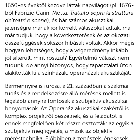
1650-es évektől kezdve láttak napvilágot (pl. 1676-
ból Fabrizio Carini Motta:
Trattato sopra la struttura
de’teatri e scene
), és bár számos akusztikai
jelenségre már akkor korrekt válaszokat adtak, ma
már tudjuk, hogy a következtetések és az okozati
összefüggések sokszor hibásak voltak. Akkor mégis
hogyan lehetséges, hogy a végeredmény inkább
jól sikerült, mint rosszul? Egyértelmű választ nem
tudunk, de annyi bizonyos, hogy tapasztalati úton
alakították ki a színházak, operaházak akusztikáját.
Bármennyire is furcsa, a 21. században a szakmai
tudás és a rendelkezésre álló mérések mellett is
legalább annyira fontosak a szubjektív akusztikai
benyomások. Az Operaház akusztikai szakértői is
komplex projektről beszélnek, és a feladatot is
ennek megfelelően két részre osztották: az egyik a
szubjektív megfigyelés, a másik az objektív
méréstechnika. Előbbiben a zenészek, énekesek,