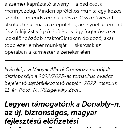
a szemet kápráztató látvány – a padlótól a
mennyezetig. Minden aprólékos munka egy közös
szimbólumrendszernek a része. Összművészeti
alkotás tehát maga az épület is, amelynél az eredeti
és a felújítást végző építész is úgy fogta össze a
legkülönbözőbb szakterületeken dolgozó, akár
több ezer ember munkáját – akárcsak az
operában a karmester a zenekar élén.
Nyitókép: a Magyar Állami Operaház megújult
díszlépcsője a 2022/2023-as tematikus évadot
bejelentő sajtótájékoztató napján, 2022. március
11-én (fotó: MTI/Szigetváry Zsolt)
Legyen támogatónk
a Donably-n
,
az új, biztonságos, magyar
fejlesztésű előfizetési