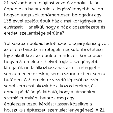
21. században a felújítást vezető Zobokit. Talán
éppen ez a határterület a legérzékenyebb: vajon
hogyan tudja zökkenőmentesen befogadni egy
138 évvel ezelőtt épült ház a mai kor igényeit és
elvárásait – anélkül, hogy a ház alapszerkezete és
eredeti szellemisége sérülne?
Ybl korában például adott szociológiai jelenség volt
az eltérő társadalmi rétegek megkülönböztetése.
Így alakult ki az az épületelrendezési koncepció,
hogy a 3. emeleten helyet foglaló szegényebb
látogatók ne találkozhassanak az elit réteggel –
sem a megérkezéskor, sem a szünetekben, sem a
büfében. A 3. emeletre vezető lépcsőház ezért
sehol sem csatlakozik be a közös terekbe, és
ennek példáján jól látható, hogy a társadalmi
szemlélet miként határoz meg egy
épületszerkezeti kérdést (lassan közelítve a
holisztikus építészeti szemlélet lényegéhez). A 21.