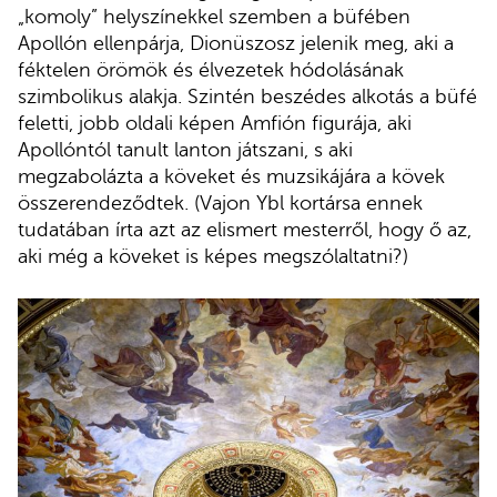
„komoly” helyszínekkel szemben a büfében
Apollón ellenpárja, Dionüszosz jelenik meg, aki a
féktelen örömök és élvezetek hódolásának
szimbolikus alakja. Szintén beszédes alkotás a büfé
feletti, jobb oldali képen Amfión figurája, aki
Apollóntól tanult lanton játszani, s aki
megzabolázta a köveket és muzsikájára a kövek
összerendeződtek. (Vajon Ybl kortársa ennek
tudatában írta azt az elismert mesterről, hogy ő az,
aki még a köveket is képes megszólaltatni?)