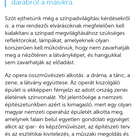
darabról a másikra.
Szót ejthetünk még a színpadvilágítási kérdésekről
is: a mai rendezői elvárásoknak megfelelően kell
kialakítani a színpad megvilágításához szükséges
reflektorokat, lámpákat, amelyeknek olyan
korszerűen kell működniük, hogy nem zavarhatják
meg a nézőtéren a látványképet, és hangjukkal
sem zavarhatják az előadást.
Az opera összművészeti alkotás: a dráma, a tánc, a
zene, a látvány együttese. Az operát kiszolgáló
épület is ekképpen fémjelzi az adott ország zenei
életének színvonalát. Ybl jelentősége a nemzeti
építészetünkben azért is kimagasló, mert egy olyan
magyar nemzeti operaház épületét alkotta meg,
amelynek falain belül egyetlen gondolati egységet
alkot az ipar- és képzőművészet, az építészeti terv
és az esztétikai kivitelezés, a műszaki megoldás és