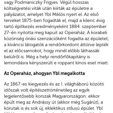
vagy Podmaniczky Frigyes. Végül hosszas
költségvetési viták után kiírták az épületre a
pályázatot, amelyet Ybl Miklós nyert el. Az első
terveket 1875-ben fogadták el, majd a kilenc évig
tartó építkezés eredményeként 1884. szeptember
27-én nyitotta meg kapuit az Operaház. A korabeli
közönség óriási szenzációként fogadta az épületet;
a kíváncsi látogatók a rendőrkordont áttörve lepték
el az előcsarnokot, hogy minél előbb láthassák
belülről is. Még a helyi rendőrfőkapitány is
lemondásra kényszerült e roppant kínos eset miatt.
Az Operaház, ahogyan Ybl megalkotta
Az 1867-es kiegyezés és az I. világháború közötti
időszak volt építészettörténetileg az egyik
legjelentősebb korszak Magyarországon: ekkor
épült meg az Andrássy út (akkor még Sugárút), a
körutak is és sok új, eklektikus stílusú épület. Ybl