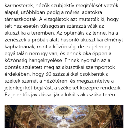
karmesterek, nézők szubjektív megítélését vették
alapul, utóbbiban pedig a mérési adatokra
támaszkodtak. A vizsgálatok azt mutatták ki, hogy
telt ház esetén túlságosan szárazzá válik az
akusztika a teremben. Az optimális az lenne, ha a
zenészek a próbák alatt hasonló akusztikai élményt
kaphatnának, mint a közönség, de ez jelenleg
egyáltalán nem így van, és ennek oka éppen a
közönség hangelnyelése. Ennek nyomán az a
döntés született meg az akusztikai szempontok
érdekében, hogy 30 százalékkal csökkentik a
székek számát a nézőtéren, és megszüntetve a
jelenlegi két bejárást, a székeket középre rendezik.
Ez jelentős javulással jár a lokális akusztika terén.