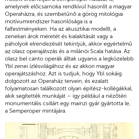
amelynek előcsarnoka rendkívül hasonlít a magyar
Operaházra, és szembetűnő a görög mitológiai
motívumrendszer hasonlósága is a
falfestményeken. Ha az akusztikai modellt, a
zenekari árok méretét és kialakítását vagy a
páholyok elrendezését tekintjük, akkor egyértelmű
az olasz operajátszás és a milánói Scala hatása. Az
olasz bel canto operák álltak ugyanis a legközelebb
Ybl zenei ízlésvilágához és az akkori magyar
operajátszáshoz. Azt is tudjuk, hogy Ybl sokáig
dolgozott az Operaház tervein, és ezalatt
folyamatosan találkozott olyan építész-kollégákkal,
akik segítették munkáját – így például a nézőtéri
monumentális csillárt egy mainzi gyár gyártotta le,
a Semperoper mintájára.