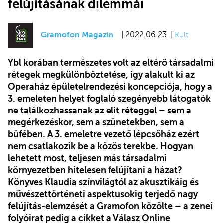
felújításának dilemmái
Gramofon Magazin
| 2022.06.23. |
Kult
Ybl korában természetes volt az eltérő társadalmi
rétegek megkülönböztetése, így alakult ki az
Operaház épületelrendezési koncepciója, hogy a
3. emeleten helyet foglaló szegényebb látogatók
ne találkozhassanak az elit réteggel – sem a
megérkezéskor, sem a szünetekben, sem a
büfében. A 3. emeletre vezető lépcsőház ezért
nem csatlakozik be a közös terekbe. Hogyan
lehetett most, teljesen más társadalmi
környezetben hitelesen felújítani a házat?
Könyves Klaudia színvilágtól az akusztikáig és
művészettörténeti aspektusokig terjedő nagy
felújítás-elemzését a Gramofon közölte – a zenei
folyóirat pedig a cikket a Válasz Online