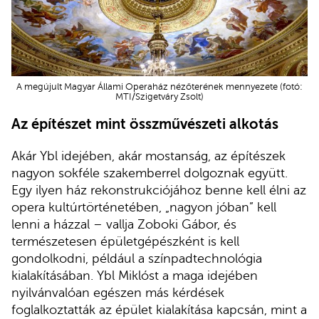
A megújult Magyar Állami Operaház nézőterének mennyezete (fotó:
MTI/Szigetváry Zsolt)
Az építészet mint összművészeti alkotás
Akár Ybl idejében, akár mostanság, az építészek
nagyon sokféle szakemberrel dolgoznak együtt.
Egy ilyen ház rekonstrukciójához benne kell élni az
opera kultúrtörténetében, „nagyon jóban” kell
lenni a házzal – vallja Zoboki Gábor, és
természetesen épületgépészként is kell
gondolkodni, például a színpadtechnológia
kialakításában. Ybl Miklóst a maga idejében
nyilvánvalóan egészen más kérdések
foglalkoztatták az épület kialakítása kapcsán, mint a