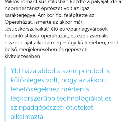
Miklós romantikus stílusban kezdte a pályáját, de a
neoreneszánsz építészet volt az igazi
karakterjegye. Amikor Ybl felépítette az
Operaházat, ismerte az akkor már
„csúcskorszakaikat” élő európai nagyvárosok
hasonló stílusú operaházait, és ezek zseniális
esszenciáját alkotta meg – úgy küllemében, mint
belső megjelenésében és gépészeti
kivitelezésében.
Ybl háza abból a szempontból is
különleges volt, hogy az akkori
lehetőségekhez mérten a
legkorszerűbb technológiákat és
színpadgépészeti ötleteket
alkalmazta.