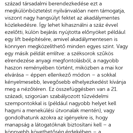
század társadalmi berendezkedése ezt a
megkülönböztetést nyilvánvalóan nem támogatja,
viszont nagy hangsúlyt fektet az akadálymentes
közlekedésre. Így lehet kihasználni a száz évvel
ezelőtti, külön bejárás nyújtotta előnyöket például
egy lift beépítésére, amivel akadálymentesen is
könnyen megközelíthető minden egyes szint. Vagy
egy másik példát említve: a széksorok szűkös
elrendezése anyagi megfontolásból, a nagyobb
haszon reményében történt, miközben a mai kor
elvárása – éppen ellenkező módon – a sokkal
kényelmesebb, levegősebb elhelyezkedést kívánja
meg a nézőtéren. Ez összefüggésben van a 21.
századi, szigorúan szabályozott tűzvédelmi
szempontokkal is (például nagyobb helyet kell
hagyni a menekülési útvonalak mentén), vagy
gondolhatunk azokra az igényekre is, hogy
manapság a látogatóknak biztosítani kell – a
könnyebb követhetőség érdekében – a