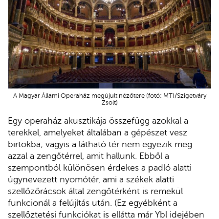
A Magyar Állami Operaház megújult nézőtere (fotó: MTI/Szigetváry
Zsolt)
Egy operaház akusztikája összefügg azokkal a
terekkel, amelyeket általában a gépészet vesz
birtokba; vagyis a látható tér nem egyezik meg
azzal a zengőtérrel, amit hallunk. Ebből a
szempontból különösen érdekes a padló alatti
úgynevezett nyomótér, ami a székek alatti
szellőzőrácsok által zengőtérként is remekül
funkcionál a felújítás után. (Ez egyébként a
szellőztetési funkciókat is ellátta már Ybl idejében