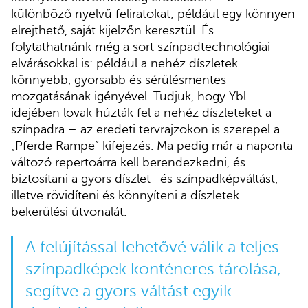
különböző nyelvű feliratokat; például egy könnyen
elrejthető, saját kijelzőn keresztül. És
folytathatnánk még a sort színpadtechnológiai
elvárásokkal is: például a nehéz díszletek
könnyebb, gyorsabb és sérülésmentes
mozgatásának igényével. Tudjuk, hogy Ybl
idejében lovak húzták fel a nehéz díszleteket a
színpadra – az eredeti tervrajzokon is szerepel a
„Pferde Rampe” kifejezés. Ma pedig már a naponta
változó repertoárra kell berendezkedni, és
biztosítani a gyors díszlet- és színpadképváltást,
illetve rövidíteni és könnyíteni a díszletek
bekerülési útvonalát.
A felújítással lehetővé válik a teljes
színpadképek konténeres tárolása,
segítve a gyors váltást egyik