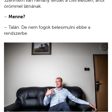
Szerintem van néhány terület a civil életben, ahol
örömmel látnának.
–
Menne?
– Talán. De nem fogok belesimulni ebbe a
rendszerbe.