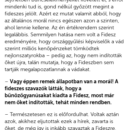
mindenki tud is, gond nélkül győzött megint a
fideszes jelölt. Azért ez mutat valamit abból, hogy
az általános morál nincs egészen azon a szinten,
ahol lennie kellene. Az én értékrendem szerint
legalábbis. Semmilyen hatása nem volt a Fidesz
eredményére, hogy országgyűlési képviselők a vád
szerint milliós kenőpénzeket tömködtek
nejlonszatyrokba – pedig az, hogy nem indították
őket újra, talán mutatja, hogy a Fideszben sem
tartják megalapozatlannak a vádakat.
–
Vagy éppen remek állapotban van a morál! A
fideszes szavazók látták, hogy a
bűnözőgyanúsakat kiadta a Fidesz, most már
nem őket indították, tehát minden rendben.
– Természetesen ez is előfordulhat. Voltak aztán
azok, akikhez eljutottak ezek a hírek, zavarta is
őket, de még így is inkább szavaztak a Fideszre.