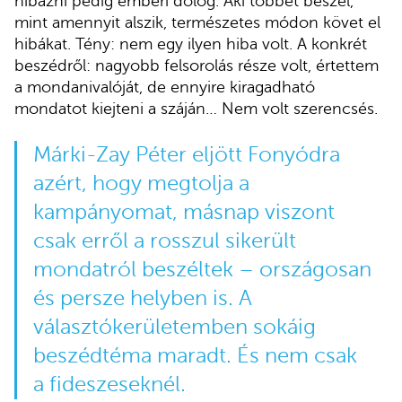
hibázni pedig emberi dolog. Aki többet beszél,
mint amennyit alszik, természetes módon követ el
hibákat. Tény: nem egy ilyen hiba volt. A konkrét
beszédről: nagyobb felsorolás része volt, értettem
a mondanivalóját, de ennyire kiragadható
mondatot kiejteni a száján… Nem volt szerencsés.
Márki-Zay Péter eljött Fonyódra
azért, hogy megtolja a
kampányomat, másnap viszont
csak erről a rosszul sikerült
mondatról beszéltek – országosan
és persze helyben is. A
választókerületemben sokáig
beszédtéma maradt. És nem csak
a fideszeseknél.