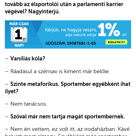
tovább az élsportolói után a parlamenti karrier
végével? Nagyinterjú.
–
Vaníliás kóla?
– Ráadásul a szénsav is kiment már belőle.
–
Szinte metaforikus. Sportember egyébként ihat
ilyet?
– Nem tanácsos.
–
Szóval már nem tartja magát sportembernek.
– Nem én vettem, ez volt itt, az irodaházban. Kávé