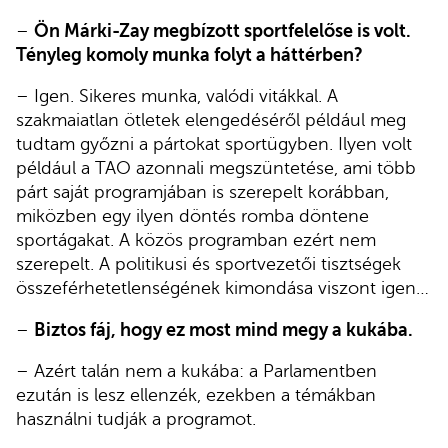
–
Ön Márki-Zay megbízott sportfelelőse is volt.
Tényleg komoly munka folyt a háttérben?
– Igen. Sikeres munka, valódi vitákkal. A
szakmaiatlan ötletek elengedéséről például meg
tudtam győzni a pártokat sportügyben. Ilyen volt
például a TAO azonnali megszüntetése, ami több
párt saját programjában is szerepelt korábban,
miközben egy ilyen döntés romba döntene
sportágakat. A közös programban ezért nem
szerepelt. A politikusi és sportvezetői tisztségek
összeférhetetlenségének kimondása viszont igen…
–
Biztos fáj, hogy ez most mind megy a kukába.
– Azért talán nem a kukába: a Parlamentben
ezután is lesz ellenzék, ezekben a témákban
használni tudják a programot.