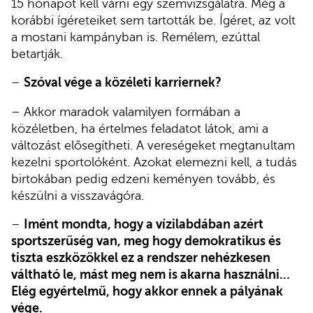
15 hónapot kell várni egy szemvizsgálatra. Még a
korábbi ígéreteiket sem tartották be. Ígéret, az volt
a mostani kampányban is. Remélem, ezúttal
betartják.
–
Szóval vége a közéleti karriernek?
– Akkor maradok valamilyen formában a
közéletben, ha értelmes feladatot látok, ami a
változást elősegítheti. A vereségeket megtanultam
kezelni sportolóként. Azokat elemezni kell, a tudás
birtokában pedig edzeni keményen tovább, és
készülni a visszavágóra.
–
Imént mondta, hogy a vízilabdában azért
sportszerűség van, meg hogy demokratikus és
tiszta eszközökkel ez a rendszer nehézkesen
váltható le, mást meg nem is akarna használni…
Elég egyértelmű, hogy akkor ennek a pályának
vége.