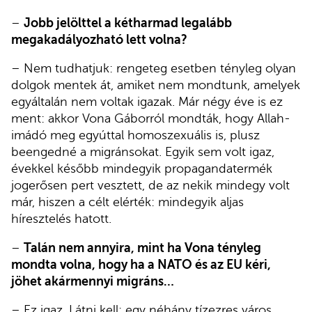
–
Jobb jelölttel a kétharmad legalább
megakadályozható lett volna?
– Nem tudhatjuk: rengeteg esetben tényleg olyan
dolgok mentek át, amiket nem mondtunk, amelyek
egyáltalán nem voltak igazak. Már négy éve is ez
ment: akkor Vona Gáborról mondták, hogy Allah-
imádó meg egyúttal homoszexuális is, plusz
beengedné a migránsokat. Egyik sem volt igaz,
évekkel később mindegyik propagandatermék
jogerősen pert vesztett, de az nekik mindegy volt
már, hiszen a célt elérték: mindegyik aljas
híresztelés hatott.
–
Talán nem annyira, mint ha Vona tényleg
mondta volna, hogy ha a NATO és az EU kéri,
jöhet akármennyi migráns…
– Ez igaz. Látni kell: egy néhány tízezres város