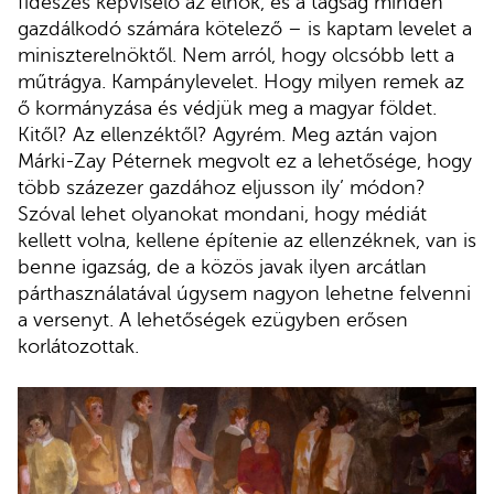
fideszes képviselő az elnök, és a tagság minden
gazdálkodó számára kötelező – is kaptam levelet a
miniszterelnöktől. Nem arról, hogy olcsóbb lett a
műtrágya. Kampánylevelet. Hogy milyen remek az
ő kormányzása és védjük meg a magyar földet.
Kitől? Az ellenzéktől? Agyrém. Meg aztán vajon
Márki-Zay Péternek megvolt ez a lehetősége, hogy
több százezer gazdához eljusson ily’ módon?
Szóval lehet olyanokat mondani, hogy médiát
kellett volna, kellene építenie az ellenzéknek, van is
benne igazság, de a közös javak ilyen arcátlan
párthasználatával úgysem nagyon lehetne felvenni
a versenyt. A lehetőségek ezügyben erősen
korlátozottak.