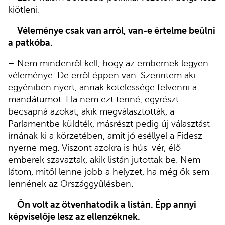
kiötleni.
–
Véleménye csak van arról, van-e értelme beülni
a patkóba.
– Nem mindenről kell, hogy az embernek legyen
véleménye. De erről éppen van. Szerintem aki
egyéniben nyert, annak kötelessége felvenni a
mandátumot. Ha nem ezt tenné, egyrészt
becsapná azokat, akik megválasztották, a
Parlamentbe küldték, másrészt pedig új választást
írnának ki a körzetében, amit jó eséllyel a Fidesz
nyerne meg. Viszont azokra is hús-vér, élő
emberek szavaztak, akik listán jutottak be. Nem
látom, mitől lenne jobb a helyzet, ha még ők sem
lennének az Országgyűlésben.
–
Ön volt az ötvenhatodik a listán. Épp annyi
képviselője lesz az ellenzéknek.