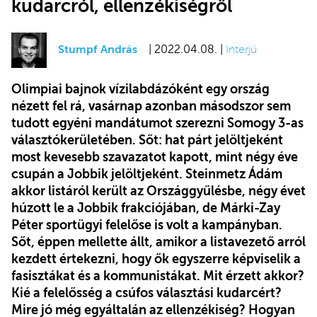
kudarcról, ellenzékiségről
Stumpf András
| 2022.04.08. |
Interjú
Olimpiai bajnok vízilabdázóként egy ország
nézett fel rá, vasárnap azonban másodszor sem
tudott egyéni mandátumot szerezni Somogy 3-as
választókerületében. Sőt: hat párt jelöltjeként
most kevesebb szavazatot kapott, mint négy éve
csupán a Jobbik jelöltjeként. Steinmetz Ádám
akkor listáról került az Országgyűlésbe, négy évet
húzott le a Jobbik frakciójában, de Márki-Zay
Péter sportügyi felelőse is volt a kampányban.
Sőt, éppen mellette állt, amikor a listavezető arról
kezdett értekezni, hogy ők egyszerre képviselik a
fasisztákat és a kommunistákat. Mit érzett akkor?
Kié a felelősség a csúfos választási kudarcért?
Mire jó még egyáltalán az ellenzékiség? Hogyan