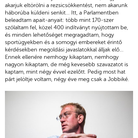
akarjuk eltörölni a rezsicsökkentést, nem akarunk
háborúba küldeni senkit… Itt, a Parlamentben
beleadtam apait-anyait: több mint 170-szer
szólaltam fel, közel 400 indítványt nyújtottam be,
és minden lehetőséget megragadtam, hogy
sportügyekben és a somogyi embereket érintő
kérdésekben megoldási javaslatokkal álljak elő…
Ennek ellenére nemhogy kikaptam, nemhogy
nagyon kikaptam, de még kevesebb szavazatot is
kaptam, mint négy évvel ezelőtt. Pedig most hat
párt jelöltje voltam, négy éve meg csak a Jobbiké.