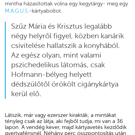
mintha házasítottak volna egy kegytárgy- meg egy
M.A.G.U.S.
-kártyaboltot.
Szűz Mária és Krisztus legalább
négy helyről figyel, közben kanárik
csivitelése hallatszik a konyhából.
Az egész olyan, mint valami
pszichedelikus látomás, csak
Hofmann-bélyeg helyett
dédszülőtől örökölt cigánykártya
kerül elő.
Látszik, már vagy ezerszer kirakták; a mintákat
tényleg csak az látja, aki fejből tudja, mi van a 36
lapon. A vendég kever, majd kártyavetés kezdődik
gyertyafénynél. Néhány perc összpontosítás után