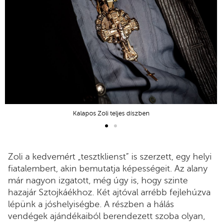
Kalapos Zoli teljes díszben
Zoli a kedvemért „tesztklienst” is szerzett, egy helyi
fiatalembert, akin bemutatja képességeit. Az alany
már nagyon izgatott, még úgy is, hogy szinte
hazajár Sztojkáékhoz. Két ajtóval arrébb fejlehúzva
lépünk a jóshelyiségbe. A részben a hálás
vendégek ajándékaiból berendezett szoba olyan,