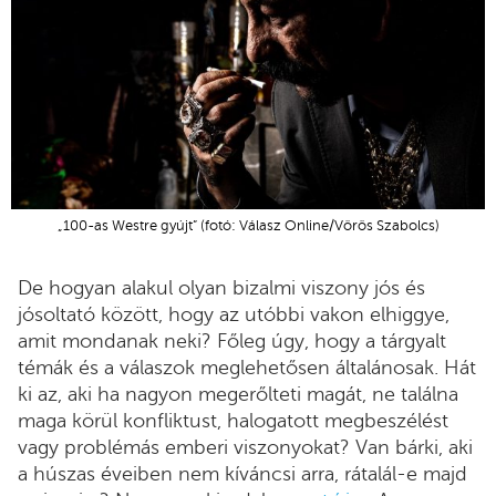
„100-as Westre gyújt” (fotó: Válasz Online/Vörös Szabolcs)
De hogyan alakul olyan bizalmi viszony jós és
jósoltató között, hogy az utóbbi vakon elhiggye,
amit mondanak neki? Főleg úgy, hogy a tárgyalt
témák és a válaszok meglehetősen általánosak. Hát
ki az, aki ha nagyon megerőlteti magát, ne találna
maga körül konfliktust, halogatott megbeszélést
vagy problémás emberi viszonyokat? Van bárki, aki
a húszas éveiben nem kíváncsi arra, rátalál-e majd