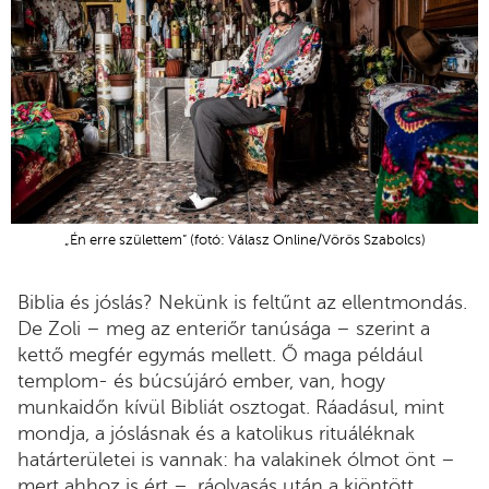
„Én erre születtem” (fotó: Válasz Online/Vörös Szabolcs)
Biblia és jóslás? Nekünk is feltűnt az ellentmondás.
De Zoli – meg az enteriőr tanúsága – szerint a
kettő megfér egymás mellett. Ő maga például
templom- és búcsújáró ember, van, hogy
munkaidőn kívül Bibliát osztogat. Ráadásul, mint
mondja, a jóslásnak és a katolikus rituáléknak
határterületei is vannak: ha valakinek ólmot önt –
mert ahhoz is ért –, ráolvasás után a kiöntött