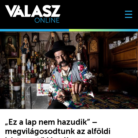
☰
„Ez a lap nem hazudik” –
megvilágosodtunk az alföldi