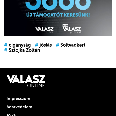
#
cigányság
#
jóslás
#
Soltvadkert
#
Sztojka Zoltán
Impresszum
Adatvédelem
ÁSZF