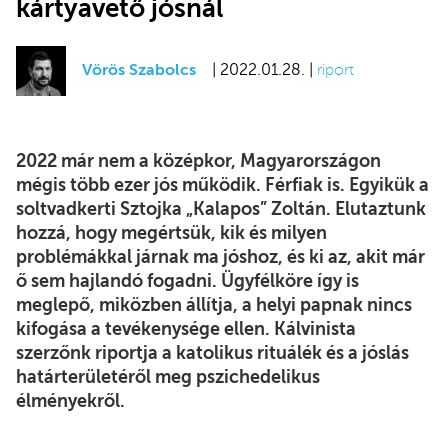
kártyavető jósnál
Vörös Szabolcs
| 2022.01.28. |
riport
2022 már nem a középkor, Magyarországon
mégis több ezer jós működik. Férfiak is. Egyikük a
soltvadkerti Sztojka „Kalapos” Zoltán. Elutaztunk
hozzá, hogy megértsük, kik és milyen
problémákkal járnak ma jóshoz, és ki az, akit már
ő sem hajlandó fogadni. Ügyfélköre így is
meglepő, miközben állítja, a helyi papnak nincs
kifogása a tevékenysége ellen. Kálvinista
szerzőnk riportja a katolikus rituálék és a jóslás
határterületéről meg pszichedelikus
élményekről.