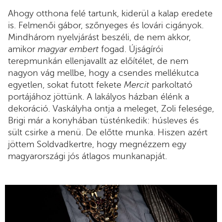
Ahogy otthona felé tartunk, kiderül a kalap eredete
is. Felmenői gábor, szőnyeges és lovári cigányok.
Mindhárom nyelvjárást beszéli, de nem akkor,
amikor
magyar embert
fogad. Újságírói
terepmunkán ellenjavallt az előítélet, de nem
nagyon vág mellbe, hogy a csendes mellékutca
egyetlen, sokat futott fekete
Mercit
parkoltató
portájához jöttünk. A lakályos házban élénk a
dekoráció. Vaskályha ontja a meleget, Zoli felesége,
Brigi már a konyhában tüsténkedik: húsleves és
sült csirke a menü. De előtte munka. Hiszen azért
jöttem Soldvadkertre, hogy megnézzem egy
magyarországi jós átlagos munkanapját.