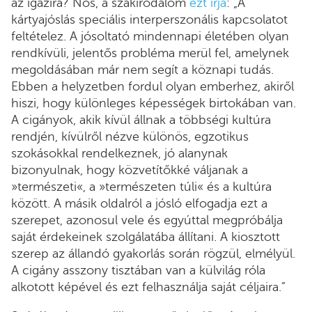
az igazira? Nos, a szakirodalom
ezt írja
: „A
kártyajóslás speciális interperszonális kapcsolatot
feltételez. A jósoltató mindennapi életében olyan
rendkívüli, jelentős probléma merül fel, amelynek
megoldásában már nem segít a köznapi tudás.
Ebben a helyzetben fordul olyan emberhez, akiről
hiszi, hogy különleges képességek birtokában van.
A cigányok, akik kívül állnak a többségi kultúra
rendjén, kívülről nézve különös, egzotikus
szokásokkal rendelkeznek, jó alanynak
bizonyulnak, hogy közvetítőkké váljanak a
»természeti«, a »természeten túli« és a kultúra
között. A másik oldalról a jósló elfogadja ezt a
szerepet, azonosul vele és egyúttal megpróbálja
saját érdekeinek szolgálatába állítani. A kiosztott
szerep az állandó gyakorlás során rögzül, elmélyül.
A cigány asszony tisztában van a külvilág róla
alkotott képével és ezt felhasználja saját céljaira.”