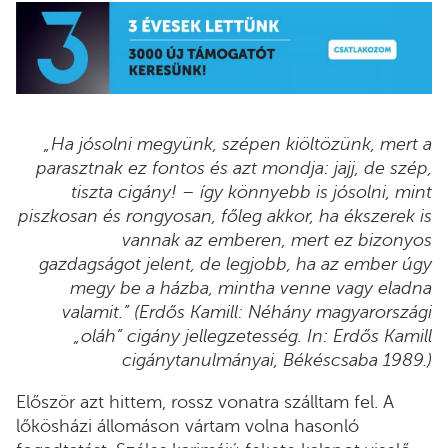
„Ha jósolni megyünk, szépen kiöltözünk, mert a
parasztnak ez fontos és azt mondja: jajj, de szép,
tiszta cigány! – így könnyebb is jósolni, mint
piszkosan és rongyosan, főleg akkor, ha ékszerek is
vannak az emberen, mert ez bizonyos
gazdagságot jelent, de legjobb, ha az ember úgy
megy be a házba, mintha venne vagy eladna
valamit.” (Erdős Kamill: Néhány magyarországi
„oláh” cigány jellegzetesség. In: Erdős Kamill
cigánytanulmányai, Békéscsaba 1989.)
Először azt hittem, rossz vonatra szálltam fel. A
lőkösházi állomáson vártam volna hasonló