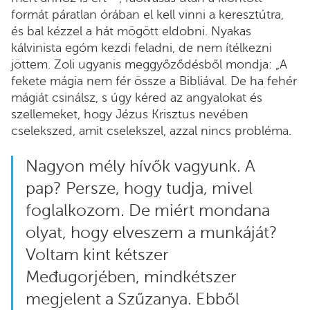
formát páratlan órában el kell vinni a keresztútra,
és bal kézzel a hát mögött eldobni. Nyakas
kálvinista egóm kezdi feladni, de nem ítélkezni
jöttem. Zoli ugyanis meggyőződésből mondja: „A
fekete mágia nem fér össze a Bibliával. De ha fehér
mágiát csinálsz, s úgy kéred az angyalokat és
szellemeket, hogy Jézus Krisztus nevében
cselekszed, amit cselekszel, azzal nincs probléma.
Nagyon mély hívők vagyunk. A
pap? Persze, hogy tudja, mivel
foglalkozom. De miért mondana
olyat, hogy elveszem a munkáját?
Voltam kint kétszer
Međugorjében, mindkétszer
megjelent a Szűzanya. Ebből