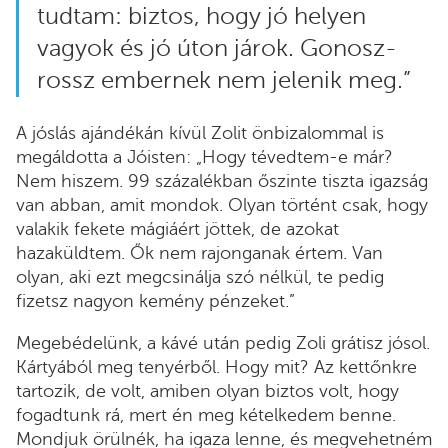
tudtam: biztos, hogy jó helyen
vagyok és jó úton járok. Gonosz-
rossz embernek nem jelenik meg.”
A jóslás ajándékán kívül Zolit önbizalommal is
megáldotta a Jóisten: „Hogy tévedtem-e már?
Nem hiszem. 99 százalékban őszinte tiszta igazság
van abban, amit mondok. Olyan történt csak, hogy
valakik fekete mágiáért jöttek, de azokat
hazaküldtem. Ők nem rajonganak értem. Van
olyan, aki ezt megcsinálja szó nélkül, te pedig
fizetsz nagyon kemény pénzeket.”
Megebédelünk, a kávé után pedig Zoli grátisz jósol.
Kártyából meg tenyérből. Hogy mit? Az kettőnkre
tartozik, de volt, amiben olyan biztos volt, hogy
fogadtunk rá, mert én meg kételkedem benne.
Mondjuk örülnék, ha igaza lenne, és megvehetném