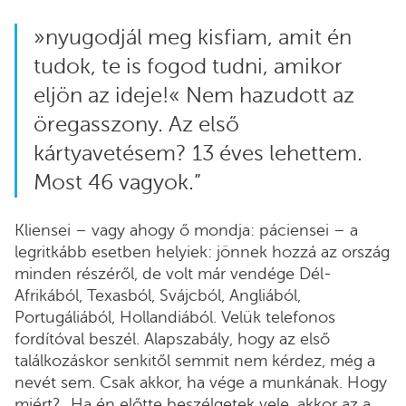
»nyugodjál meg kisfiam, amit én
tudok, te is fogod tudni, amikor
eljön az ideje!« Nem hazudott az
öregasszony. Az első
kártyavetésem? 13 éves lehettem.
Most 46 vagyok.”
Kliensei – vagy ahogy ő mondja: páciensei – a
legritkább esetben helyiek: jönnek hozzá az ország
minden részéről, de volt már vendége Dél-
Afrikából, Texasból, Svájcból, Angliából,
Portugáliából, Hollandiából. Velük telefonos
fordítóval beszél. Alapszabály, hogy az első
találkozáskor senkitől semmit nem kérdez, még a
nevét sem. Csak akkor, ha vége a munkának. Hogy
miért? „Ha én előtte beszélgetek vele, akkor az a