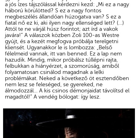
a jós ízes tájszólással
kérdezni kezd:
„Mi ez a nagy
háború körülötted? S ez a nagy fontos
megbeszélés állandóan húzogatva van? S ez a
fiatal nő ez ki, aki ilyen nagy ellenséged lett? (…)
Attól te ne várjál húsz forintot; azt írd a vakok
javára!” A válaszok közben Zoli 100-as Westre
gyújt, és a kezét megfogva próbálja terelgetni
kliensét. Ugyanakkor le is lombozza: „Belső
félelmeid vannak, itt van benned. Ez a lap nem
hazudik. Mindig, mikor próbálsz túllépni rajta,
felbukkan a hiányérzet, a szomorúság, amiből
folyamatosan csinálod magadnak a lelki
problémákat. Neked a következő öt esztendőben
nem lesz se feleséged, se gyereked, ne
álmodozzál… A kis csinos démonjaidat távolítsd el
magadtól!” A vendég bólogat: így lesz.