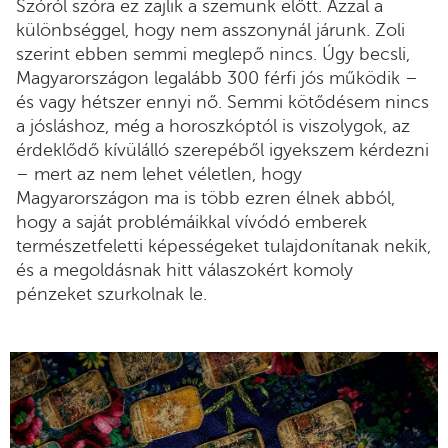
Szóról szóra ez zajlik a szemünk előtt. Azzal a
különbséggel, hogy nem asszonynál járunk. Zoli
szerint ebben semmi meglepő nincs. Úgy becsli,
Magyarországon legalább 300 férfi jós működik –
és vagy hétszer ennyi nő. Semmi kötődésem nincs
a jósláshoz, még a horoszkóptól is viszolygok, az
érdeklődő kívülálló szerepéből igyekszem kérdezni
– mert az nem lehet véletlen, hogy
Magyarországon ma is több ezren élnek abból,
hogy a saját problémáikkal vívódó emberek
természetfeletti képességeket tulajdonítanak nekik,
és a megoldásnak hitt válaszokért komoly
pénzeket szurkolnak le.