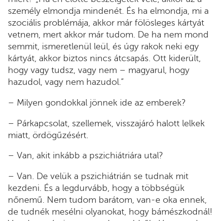
személy elmondja mindenét. És ha elmondja, mi a
szociális problémája, akkor már fölösleges kártyát
vetnem, mert akkor már tudom. De ha nem mond
semmit, ismeretlenül leül, és úgy rakok neki egy
kártyát, akkor biztos nincs átcsapás. Ott kiderült,
hogy vagy tudsz, vagy nem – magyarul, hogy
hazudol, vagy nem hazudol.”
– Milyen gondokkal jönnek ide az emberek?
– Párkapcsolat, szellemek, visszajáró halott lelkek
miatt, ördögűzésért.
– Van, akit inkább a pszichiátriára utal?
– Van. De velük a pszichiátrián se tudnak mit
kezdeni. És a legdurvább, hogy a többségük
nőnemű. Nem tudom barátom, van-e oka ennek,
de tudnék mesélni olyanokat, hogy bámészkodnál!