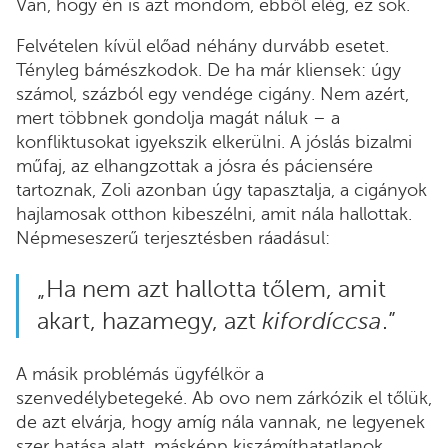
Van, hogy én is azt mondom, ebből elég, ez sok.
Felvételen kívül előad néhány durvább esetet.
Tényleg bámészkodok. De ha már kliensek: úgy
számol, százból egy vendége cigány. Nem azért,
mert többnek gondolja magát náluk – a
konfliktusokat igyekszik elkerülni. A jóslás bizalmi
műfaj, az elhangzottak a jósra és páciensére
tartoznak, Zoli azonban úgy tapasztalja, a cigányok
hajlamosak otthon kibeszélni, amit nála hallottak.
Népmeseszerű terjesztésben ráadásul:
„Ha nem azt hallotta tőlem, amit
akart, hazamegy, azt
kifordíccsa
.”
A másik problémás ügyfélkör a
szenvedélybetegeké. Ab ovo nem zárkózik el tőlük,
de azt elvárja, hogy amíg nála vannak, ne legyenek
szer hatása alatt, másképp kiszámíthatatlanok.