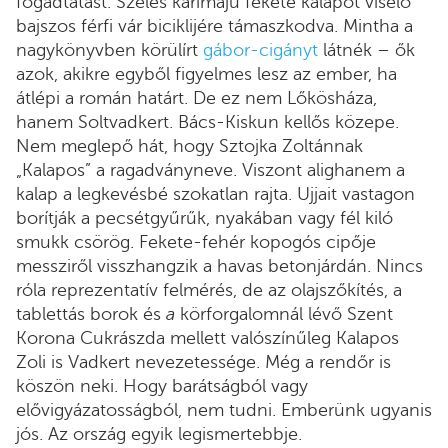
fogadtatást. Széles karimájú fekete kalapot viselő
bajszos férfi vár biciklijére támaszkodva. Mintha a
nagykönyvben körülírt
gábor-cigányt
látnék – ők
azok, akikre egyből figyelmes lesz az ember, ha
átlépi a román határt. De ez nem Lőkösháza,
hanem Soltvadkert. Bács-Kiskun kellős közepe.
Nem meglepő hát, hogy Sztojka Zoltánnak
„Kalapos” a ragadványneve. Viszont alighanem a
kalap a legkevésbé szokatlan rajta. Ujjait vastagon
borítják a pecsétgyűrűk, nyakában vagy fél kiló
smukk csörög. Fekete-fehér kopogós cipője
messziről visszhangzik a havas betonjárdán. Nincs
róla reprezentatív felmérés, de az olajszőkítés, a
tablettás borok és
a
körforgalomnál lévő Szent
Korona Cukrászda mellett valószínűleg Kalapos
Zoli is Vadkert nevezetessége. Még a rendőr is
köszön neki. Hogy barátságból vagy
elővigyázatosságból, nem tudni. Emberünk ugyanis
jós. Az ország egyik legismertebbje.