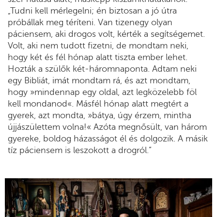
„Tudni kell mérlegelni; én biztosan a jó útra
próbállak meg téríteni. Van tizenegy olyan
páciensem, aki drogos volt, kérték a segítségemet.
Volt, aki nem tudott fizetni, de mondtam neki,
hogy két és fél hónap alatt tiszta ember lehet.
Hozták a szülők két-háromnaponta. Adtam neki
egy Bibliát, imát mondtam rá, és azt mondtam,
hogy »mindennap egy oldal, azt legközelebb föl
kell mondanod«. Másfél hónap alatt megtért a
gyerek, azt mondta, »bátya, úgy érzem, mintha
újjászülettem volna!« Azóta megnősült, van három
gyereke, boldog házasságot él és dolgozik. A másik
tíz páciensem is leszokott a drogról.”