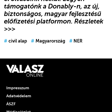
támogatónk a Donably-n, az új,
biztonságos, magyar fejlesztésű
előfizetési platformon.
Részletek
>>>
#
civil alap
#
Magyarország
#
NER
Impresszum
Adatvédelem
ÁSZF
Médiaajánlat