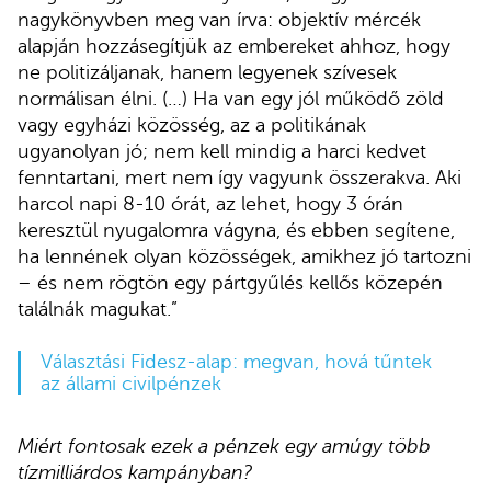
nagykönyvben meg van írva: objektív mércék
alapján hozzásegítjük az embereket ahhoz, hogy
ne politizáljanak, hanem legyenek szívesek
normálisan élni. (…) Ha van egy jól működő zöld
vagy egyházi közösség, az a politikának
ugyanolyan jó; nem kell mindig a harci kedvet
fenntartani, mert nem így vagyunk összerakva. Aki
harcol napi 8-10 órát, az lehet, hogy 3 órán
keresztül nyugalomra vágyna, és ebben segítene,
ha lennének olyan közösségek, amikhez jó tartozni
– és nem rögtön egy pártgyűlés kellős közepén
találnák magukat.”
Választási Fidesz-alap: megvan, hová tűntek
az állami civilpénzek
Miért fontosak ezek a pénzek egy amúgy több
tízmilliárdos kampányban?