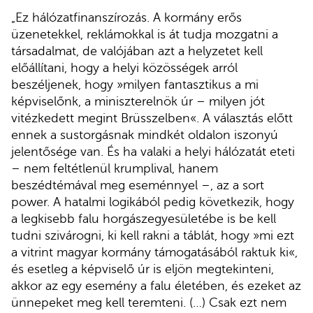
„Ez hálózatfinanszírozás. A kormány erős
üzenetekkel, reklámokkal is át tudja mozgatni a
társadalmat, de valójában azt a helyzetet kell
előállítani, hogy a helyi közösségek arról
beszéljenek, hogy »milyen fantasztikus a mi
képviselőnk, a miniszterelnök úr – milyen jót
vitézkedett megint Brüsszelben«. A választás előtt
ennek a sustorgásnak mindkét oldalon iszonyú
jelentősége van. És ha valaki a helyi hálózatát eteti
– nem feltétlenül krumplival, hanem
beszédtémával meg eseménnyel –, az a sort
power. A hatalmi logikából pedig következik, hogy
a legkisebb falu horgászegyesületébe is be kell
tudni szivárogni, ki kell rakni a táblát, hogy »mi ezt
a vitrint magyar kormány támogatásából raktuk ki«,
és esetleg a képviselő úr is eljön megtekinteni,
akkor az egy esemény a falu életében, és ezeket az
ünnepeket meg kell teremteni. (…) Csak ezt nem