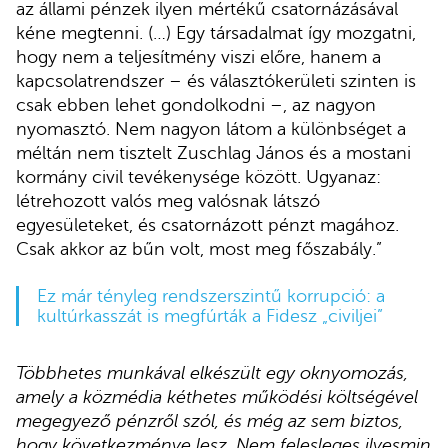
az állami pénzek ilyen mértékű csatornázásával
kéne megtenni. (…) Egy társadalmat így mozgatni,
hogy nem a teljesítmény viszi előre, hanem a
kapcsolatrendszer – és választókerületi szinten is
csak ebben lehet gondolkodni –, az nagyon
nyomasztó. Nem nagyon látom a különbséget a
méltán nem tisztelt Zuschlag János és a mostani
kormány civil tevékenysége között. Ugyanaz:
létrehozott valós meg valósnak látszó
egyesületeket, és csatornázott pénzt magához.
Csak akkor az bűn volt, most meg főszabály.”
Ez már tényleg rendszerszintű korrupció: a
kultúrkasszát is megfúrták a Fidesz „civiljei”
Többhetes munkával elkészült egy oknyomozás,
amely a közmédia kéthetes működési költségével
megegyező pénzről szól, és még az sem biztos,
hogy következménye lesz. Nem felesleges ilyesmin