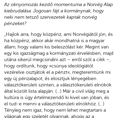
Az oknyomozás kezdő momentuma a Norvég Alap
kiebrudalása. Jogosan fájt a kormánynak, hogy
neki nem tetsző szervezetek kaptak norvég
pénzeket?
„Hajlok arra, hogy közpénz, ami Norvégiától jön, és
ha közpénz, akkor akár mondhatná is a magyar
állam, hogy valami kis beleszólást kér. Megint van
egy kis igazságmag a kormányzati érvelésben, majd
utána sikerül megcsinálni azt – erről szól a cikk –,
hogy ordítunk, hogy »csúnya ideológiától
vezérelve osztjátok el a pénzt«, megteremtünk mi
egy új pénzalapot, és elosztjuk lényegében
választókerületi szinten, a választókerületi elnökök
által közölt lista alapján. (…) Már a civil világ meg a
kultúra is úgy értelmezendő ki kivel van jóban, és
el tud-e menni a választókerületi elnökhöz. (…)
Tényleg nem igaz, hogy nem lehet megtartani a
világnak egy szeletét olyannak, ahogy az a