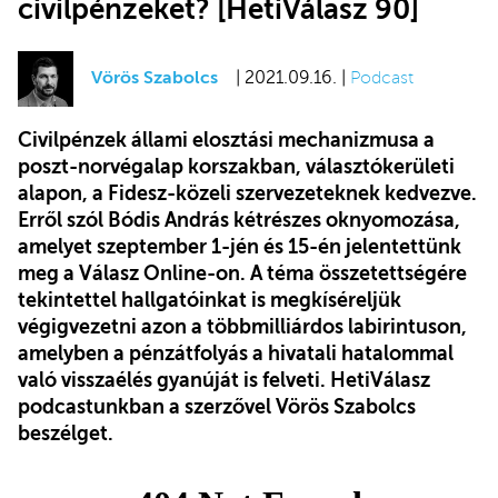
civilpénzeket? [HetiVálasz 90]
Vörös Szabolcs
| 2021.09.16. |
Podcast
Civilpénzek állami elosztási mechanizmusa a
poszt-norvégalap korszakban, választókerületi
alapon, a Fidesz-közeli szervezeteknek kedvezve.
Erről szól Bódis András kétrészes oknyomozása,
amelyet szeptember 1-jén és 15-én jelentettünk
meg a Válasz Online-on. A téma összetettségére
tekintettel hallgatóinkat is megkíséreljük
végigvezetni azon a többmilliárdos labirintuson,
amelyben a pénzátfolyás a
hivatali hatalommal
való visszaélés gyanúját is felveti
. HetiVálasz
podcastunkban a szerzővel Vörös Szabolcs
beszélget.