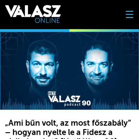
☰
„Ami bűn volt, az most főszabály”
– hogyan nyelte le a Fidesz a