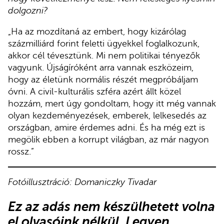
dolgozni?
„Ha az mozdítaná az embert, hogy kizárólag
százmilliárd forint feletti ügyekkel foglalkozunk,
akkor cél tévesztünk. Mi nem politikai tényezők
vagyunk. Újságíróként arra vannak eszközeim,
hogy az életünk normális részét megpróbáljam
óvni. A civil-kulturális szféra azért állt közel
hozzám, mert úgy gondoltam, hogy itt még vannak
olyan kezdeményezések, emberek, lelkesedés az
országban, amire érdemes adni. És ha még ezt is
megölik ebben a korrupt világban, az már nagyon
rossz.”
Fotóillusztráció: Domaniczky Tivadar
Ez az adás nem készülhetett volna
el olvasóink nélkül. Legyen