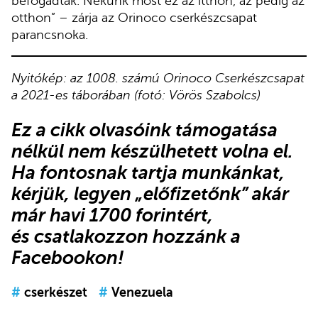
befogadtak. Nekünk most ez az itthon, az pedig az
otthon” – zárja az Orinoco cserkészcsapat
parancsnoka.
Nyitókép: az 1008. számú Orinoco Cserkészcsapat
a 2021-es táborában (fotó: Vörös Szabolcs)
Ez a cikk olvasóink támogatása
nélkül nem készülhetett volna el.
Ha fontosnak tartja munkánkat,
kérjük,
legyen „előfizetőnk”
akár
már havi 1700 forintért,
és
csatlakozzon hozzánk a
Facebookon
!
#
cserkészet
#
Venezuela