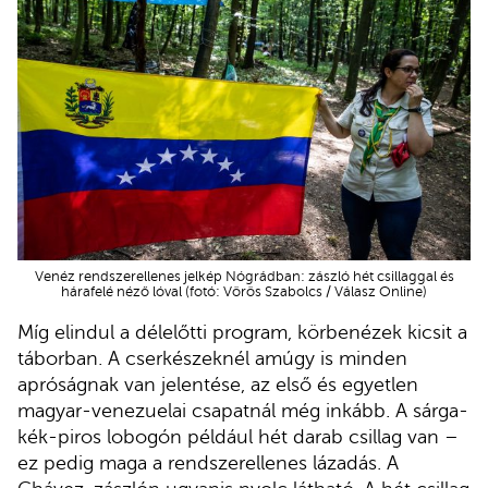
Venéz rendszerellenes jelkép Nógrádban: zászló hét csillaggal és
hárafelé néző lóval (fotó: Vörös Szabolcs / Válasz Online)
Míg elindul a délelőtti program, körbenézek kicsit a
táborban. A cserkészeknél amúgy is minden
apróságnak van jelentése, az első és egyetlen
magyar-venezuelai csapatnál még inkább. A sárga-
kék-piros lobogón például hét darab csillag van –
ez pedig maga a rendszerellenes lázadás. A