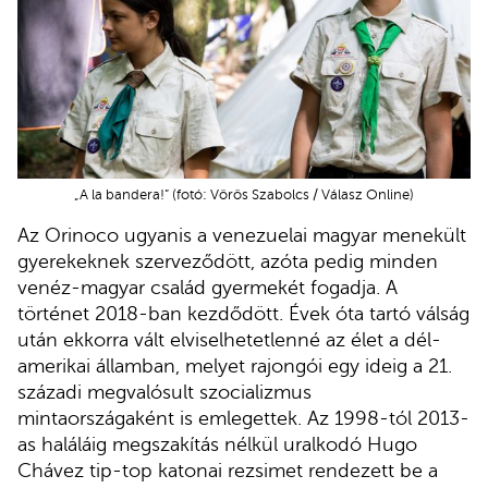
„A la bandera!” (fotó: Vörös Szabolcs / Válasz Online)
Az Orinoco ugyanis a venezuelai magyar menekült
gyerekeknek szerveződött, azóta pedig minden
venéz-magyar család gyermekét fogadja. A
történet 2018-ban kezdődött. Évek óta tartó válság
után ekkorra vált elviselhetetlenné az élet a dél-
amerikai államban, melyet rajongói egy ideig a 21.
századi megvalósult szocializmus
mintaországaként is emlegettek. Az 1998-tól 2013-
as haláláig megszakítás nélkül uralkodó Hugo
Chávez tip-top katonai rezsimet rendezett be a