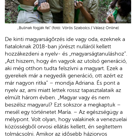
„Bulinak fogják fel” (fotó: Vörös Szabolcs / Válasz Online)
De kinti magyarságőrzés ide vagy oda, ezeknek a
fiataloknak 2018-ban jórészt nulláról kellett
hozzákezdeni a nyelv- és „magyarságtanuláshoz”.
„Azt hiszem, hogy én vagyok az utolsó generáció,
aki még otthon tudta felszívni a magyart. Ezek a
gyerekek már a negyedik generáció, ott azért ez
már nagyon ritka” – mondja Adriana. És pont a
nyelv az, ami miatt lettek rossz tapasztalataik az
elmúlt három évben. „Magyar vagy és nem
beszélsz magyarul? Ezt sokszor a megkaptuk –
mesél egy történetet María. – Az egészségügy a
mélypont. Volt olyan, hogy valakinek a venezuelai
közösségből orvosi ellátás kellett, én segítettem
tolmácsolni. Amikor az idősebb háziorvos