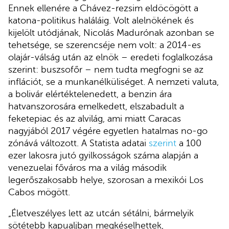
Ennek ellenére a Chávez-rezsim eldöcögött a
katona-politikus haláláig. Volt alelnökének és
kijelölt utódjának, Nicolás Madurónak azonban se
tehetsége, se szerencséje nem volt: a 2014-es
olajár-válság után az elnök – eredeti foglalkozása
szerint: buszsofőr – nem tudta megfogni se az
inflációt, se a munkanélküliséget. A nemzeti valuta,
a bolivár elértéktelenedett, a benzin ára
hatvanszorosára emelkedett, elszabadult a
feketepiac és az alvilág, ami miatt Caracas
nagyjából 2017 végére egyetlen hatalmas no-go
zónává változott. A Statista adatai
szerint
a 100
ezer lakosra jutó gyilkosságok száma alapján a
venezuelai főváros ma a világ második
legerőszakosabb helye, szorosan a mexikói Los
Cabos mögött.
„Életveszélyes lett az utcán sétálni, bármelyik
sötétebb kapualjban megkéselhettek,