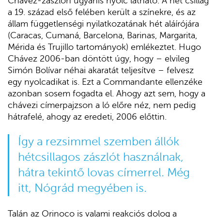
Chávez-zászlón ugyanis nyolc látható. A hét csillag
a 19. század első felében került a színekre, és az
állam függetlenségi nyilatkozatának hét aláírójára
(Caracas, Cumaná, Barcelona, ​​Barinas, Margarita,
Mérida és Trujillo tartományok) emlékeztet. Hugo
Chávez 2006-ban döntött úgy, hogy – elvileg
Simón Bolívar néhai akaratát teljesítve – felvesz
egy nyolcadikat is. Ezt a Commandante ellenzéke
azonban sosem fogadta el. Ahogy azt sem, hogy a
chávezi címerpajzson a ló előre néz, nem pedig
hátrafelé, ahogy az eredeti, 2006 előttin.
Így a rezsimmel szemben állók
hétcsillagos zászlót használnak,
hátra tekintő lovas címerrel. Még
itt, Nógrád megyében is.
Talán az Orinoco is valami reakciós dolog a