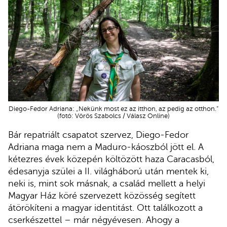
Diego-Fedor Adriana: „Nekünk most ez az itthon, az pedig az otthon.”
(fotó: Vörös Szabolcs / Válasz Online)
Bár repatriált csapatot szervez, Diego-Fedor
Adriana maga nem a Maduro-káoszból jött el. A
kétezres évek közepén költözött haza Caracasból,
édesanyja szülei a II. világháború után mentek ki,
neki is, mint sok másnak, a család mellett a helyi
Magyar Ház köré szervezett közösség segített
átörökíteni a magyar identitást. Ott találkozott a
cserkészettel – már négyévesen. Ahogy a