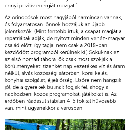
ennyi pozitív energiát mozgat.”
Az orinocósok most nagyjából harmincan vannak,
és folyamatosan jönnek hozzájuk az újabb
jelentkezők. (Mint fentebb írtuk, a csapat magját a
repatriáltak adják, de nyitott minden venéz-magyar
család előtt, így tagjai nem csak a 2018-ban
kezdődött programból kerülnek ki.) Sokuknak ez
az első nomád tábora, ők csak most szokják a
körülményeket: tizenkét nap vezetékes víz és áram
nélkül, alvás közösségi sátorban, korai kelés,
konyhai szolgálat, éjjeli őrség. Elsőre nem hangzik
jól, de a gyerekek bulinak fogják fel, ahogy a
napközbeni közös programokat, játékokat is. Az
erdőben ráadásul stabilan 4-5 fokkal hűvösebb
van, mint ugyanekkor a városban.