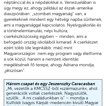
néptánccal és a népdalokkal is. Venezuelában is
úgy megy ez, ahogy például az észak-amerikai
diaszpórában: „szombati magyarság” van, a
gyerekeknek mindent egy hétvégi napba sűrítenek,
ami a magyarsággal kapcsolatos. Nyelvgyakorlás és
a történelemtanulás, népi kultúra,
cserkészközösség egyben – minden, ami a
befogadó ország iskoláiból kimarad. A cserkészet
ezért több (de leginkább: más) mint
Magyarországon: nem egy program vagy életforma
a sok közül, hanem a nemzeti identitás
megélésének fő terepe, ahogy Adriana mondja,
„játszósan”.
Három csapat és egy Jeszenszky Caracasban
„Mi, vezetők a KMCSSZ-ből »származunk«, ahol
generációk voltak cserkészek. Nagyszülők,
szülők… A mi családunkban is” – mondja a
Külföldi (vagyis Kárpát-medencén kívüli) Magyar