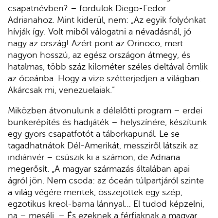
csapatnévben? – fordulok Diego-Fedor
Adrianahoz. Mint kiderül, nem: „Az egyik folyónkat
hívják így. Volt miből válogatni a névadásnál, jó
nagy az ország! Azért pont az Orinoco, mert
nagyon hosszú, az egész országon átmegy, és
hatalmas, több száz kilométer széles deltával ömlik
az óceánba. Hogy a vize szétterjedjen a világban.
Akárcsak mi, venezuelaiak.”
Miközben átvonulunk a délelőtti program – erdei
bunkerépítés és hadijáték – helyszínére, készítünk
egy gyors csapatfotót a táborkapunál. Le se
tagadhatnátok Dél-Amerikát, messziről látszik az
indiánvér – csúszik ki a számon, de Adriana
megerősít. „A magyar származás általában apai
ágról jön. Nem csoda: az óceán túlpartjáról szinte
a világ végére mentek, összejöttek egy szép,
egzotikus kreol-barna lánnyal… El tudod képzelni,
na – meséli. – És ezeknek a férfiaknak a magyar