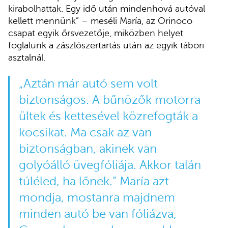
kirabolhattak. Egy idő után mindenhová autóval
kellett mennünk” – meséli María, az Orinoco
csapat egyik őrsvezetője, miközben helyet
foglalunk a zászlószertartás után az egyik tábori
asztalnál.
„Aztán már autó sem volt
biztonságos. A bűnözők motorra
ültek és kettesével közrefogták a
kocsikat. Ma csak az van
biztonságban, akinek van
golyóálló üvegfóliája. Akkor talán
túléled, ha lőnek.” María azt
mondja, mostanra majdnem
minden autó be van fóliázva,