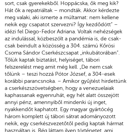
sort, csak gyerekekből. Hoppácska, ők meg kik?
Hát ők a repatriáltak – mondták. Akkor kérdezte
meg valaki, aki ismerte a múltamat: nem kellene
nekik egy csapatot szervezni? Így kezdődött” –
idézi fel Diego-Fedor Adriana. Voltak nehézségek
az indulással, közbeszólt a pandémia is, de csak-
csak beindult a közösség a 304. számú Kőrösi
Csoma Sándor Cserkészcsapat „inkubátorában”.
Tőlük kaptak biztatást, helyiséget, tábori
felszerelést meg amit még kell. „De nem csak
tőlünk – teszi hozzá Pótor József, a 304-esek
korábbi parancsnoka. – Amikor gyűjtést hirdettünk
a cserkészszövetségben, hogy a venezuelaiak
kaphassanak egyenruhát, egy hét alatt összejött
annyi pénz, amennyiből mindenki új inget,
nyakkendőt kaphatott. Egy magyar gyártócég
három komplett új tábori sátrat adományozott
nekik, egy cserkészvezetőtől pedig kaptak hármat
használtan is. Rég láttam ilyen történetet, ami