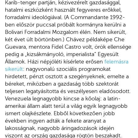
Karib-tenger partján, kézivezérelt gazdasággal,
hatalmi eszközként használt fegyveres erőkkel,
forradalmi ideológiával. (A Commandante 1992-
ben először puccsal próbált kormányra kerülni a
Bolivari Forradalmi Mozgalom élén. Nem sikerült,
két évet ült börtönben.) Chávez példaképe Che
Guevara, mentora Fidel Castro volt, örök ellensége
pedig a „kizsákmányoló, imperialista” Egyesült
Államok. Házi népjóléti kísérlete erősen
felemásra
sikerült
: nagyvonalú szociális programokat
hirdetett, pénzt osztott a szegényeknek, emelte a
béreket, miközben a gazdaság több szektorát
teljesen legatyásította és veszélyesen eladósodott.
Venezuela legnagyobb kincse a kőolaj: a latin-
amerikai állam alatt terül a világ egyik legnagyobb
ismert olajkészlete. Ebből következően jobb
években ingyen adták a fekete aranyat a
lakosságnak, nagyobb áringadozások idején
viszont az ország gazdasága rögtön beszakadt.