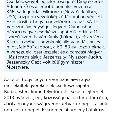
Cserkészszövetség jelentőségéről Diego-Fedor
Adriana. Ő és a legtöbb amerikai vezető a
KMCSZ legendás Fillmore-i (New York állam,
USA) központi vezetőképző táborában végzett.
Ez biztosítja, hogy a nevelőmunka az USA-tól
Venezueláig egységes legyen. Caracasban
három magyar cserkészcsapat működik: a 11.
számú Szent István Király (fiúknak), a 35. számú
Szent Erzsébet (lányoknak), illetve a Ráskai Lea,
mint „felnőtt” csoport, a 60-80 év közöttieknek.
A venezuelai cserkészélet és a caracasi Magyar
Ház fontos alakja Jeszenszky (Nyisztor) Judith,
Jeszenszky Géza volt külügyminiszter
féltestvére.
Az ötlet, hogy legyen a venezuelai–magyar
menekültek gyerekeinek cserkészcsapata
Budapesten, korán felvetődött. „Sose felejtem el,
2018 nyár volt, egy közösségi házba tartottam épp,
ahol a magyarországi venezuelaiak ünneplik a kinti
nemzeti ünnepet. Ekkor megláttam egy hatalmas