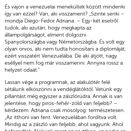
És vajon a venezuelai menekültek között mindenki
így van ezzel? Van, aki visszament? „Szinte senki –
mondja Diego-Fedor Adriana. – Egy-két esetről
tudok, aki azután, hogy megkapta az
állampolgárságot, elment dolgozni
Spanyolországba vagy Németországba. És volt egy
olyan orvos, aki nem tudta honosítani a diplomáját,
ezért visszatért Venezuelába. De aki átjött, nagy
eséllyel nem fog már visszamenni. Annyira rossz a
helyzet odaát.”
Lassan vége a programnak, az alakulótér felé
sétálunk elköszönni a vendéglátóktól. Vetünk egy
pillantást még egyszer a zászlórúdra. Annak is van
jelentése, hogy piros-fehér-zöld van feljebb? –
kérdezem. Adriana csak mosolyog: természetesen.
„Az itthoni van fent. Venezuelában fordítva volt.
Mindig az a zászló van feljebb, ahol vagyunk. Ahol