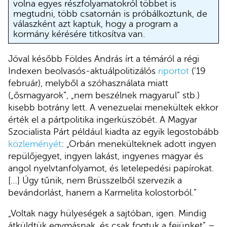
volna egyes részfolyamatokról többet is
megtudni, több csatornán is próbálkoztunk, de
válaszként azt kaptuk, hogy a program a
kormány kérésére titkosítva van.
Jóval később Földes András írt a témáról a régi
Indexen beolvasós-aktuálpolitizálós
riportot
(’19
február), melyből a szóhasználata miatt
(„ősmagyarok”, „nem beszélnek magyarul” stb.)
kisebb botrány lett. A venezuelai menekültek ekkor
érték el a pártpolitika ingerküszöbét. A Magyar
Szocialista Párt például kiadta az egyik legostobább
közleményét
: „Orbán menekülteknek adott ingyen
repülőjegyet, ingyen lakást, ingyenes magyar és
angol nyelvtanfolyamot, és letelepedési papírokat.
[…] Úgy tűnik, nem Brüsszelből szervezik a
bevándorlást, hanem a Karmelita kolostorból.”
„Voltak nagy hülyeségek a sajtóban, igen. Mindig
átküldtük egymásnak, és csak fogtuk a fejünket” –