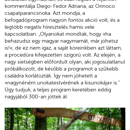
kommentálja Diego-Fedor Adriana, az Orinoco
csapatparancsnoka. Azt mondja, a
befogadóprogram nagyon fontos akció volt, és a
legtöbb negatív híresztelés hamis vele
kapcsolatban. „Olyanokat mondtak, hogy »ha
behazudsz egy magyar nagymamát, már jöhetsz
is!«, de ez nem igaz, a saját köreinkben azt láttam,
a procedúra kifejezetten szigorú volt. Az elején, a
nagy sietségben előfordult olyan, aki jogosulatlanul
próbálkozott, de később a programot a szűkebb
családra korlátozták. Így nem jöhetett a
»nagynéném unokatestvérének a kisunokája« is.”
Úgy tudjuk, a teljes program keretében eddig
nagyjából 300-an jöttek át.