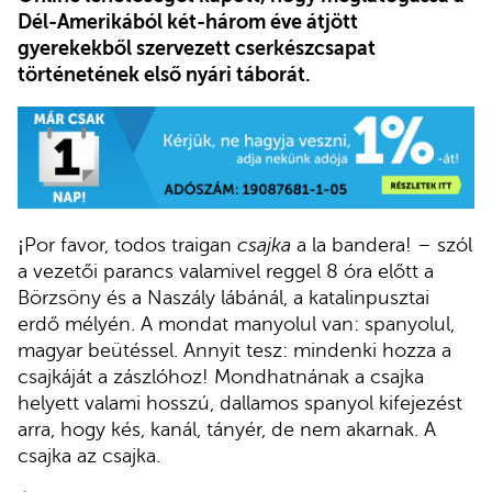
Dél-Amerikából két-három éve átjött
gyerekekből szervezett cserkészcsapat
történetének első nyári táborát.
¡Por favor, todos traigan
csajka
a la bandera! – szól
a vezetői parancs valamivel reggel 8 óra előtt a
Börzsöny és a Naszály lábánál, a katalinpusztai
erdő mélyén. A mondat manyolul van: spanyolul,
magyar beütéssel. Annyit tesz: mindenki hozza a
csajkáját a zászlóhoz! Mondhatnának a csajka
helyett valami hosszú, dallamos spanyol kifejezést
arra, hogy kés, kanál, tányér, de nem akarnak. A
csajka az csajka.