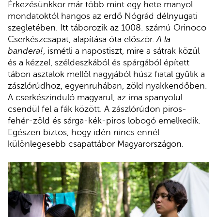
Érkezésünkkor már több mint egy hete manyol
mondatoktól hangos az erdő Nógrád délnyugati
szegletében. Itt táborozik az 1008. számú Orinoco
Cserkészcsapat, alapítása óta először.
A la
bandera!
, ismétli a napostiszt, mire a sátrak közül
és a kézzel, széldeszkából és spárgából épített
tábori asztalok mellől nagyjából húsz fiatal gyűlik a
zászlórúdhoz, egyenruhában, zöld nyakkendőben.
A cserkészinduló magyarul, az ima spanyolul
csendül fel a fák között. A zászlórúdon piros-
fehér-zöld és sárga-kék-piros lobogó emelkedik.
Egészen biztos, hogy idén nincs ennél
különlegesebb csapattábor Magyarországon.