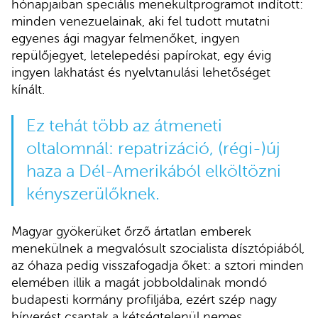
hónapjaiban speciális menekültprogramot indított:
minden venezuelainak, aki fel tudott mutatni
egyenes ági magyar felmenőket, ingyen
repülőjegyet, letelepedési papírokat, egy évig
ingyen lakhatást és nyelvtanulási lehetőséget
kínált.
Ez tehát több az átmeneti
oltalomnál: repatrizáció, (régi-)új
haza a Dél-Amerikából elköltözni
kényszerülőknek.
Magyar gyökerüket őrző ártatlan emberek
menekülnek a megvalósult szocialista dísztópiából,
az óhaza pedig visszafogadja őket: a sztori minden
elemében illik a magát jobboldalinak mondó
budapesti kormány profiljába, ezért szép nagy
hírverést csaptak a kétségtelenül nemes