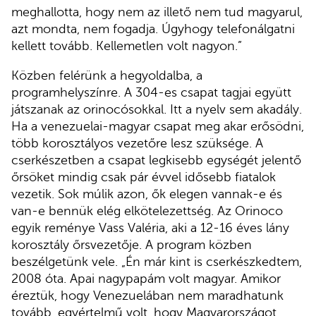
meghallotta, hogy nem az illető nem tud magyarul,
azt mondta, nem fogadja. Úgyhogy telefonálgatni
kellett tovább. Kellemetlen volt nagyon.”
Közben felérünk a hegyoldalba, a
programhelyszínre. A 304-es csapat tagjai együtt
játszanak az orinocósokkal. Itt a nyelv sem akadály.
Ha a venezuelai-magyar csapat meg akar erősödni,
több korosztályos vezetőre lesz szüksége. A
cserkészetben a csapat legkisebb egységét jelentő
őrsöket mindig csak pár évvel idősebb fiatalok
vezetik. Sok múlik azon, ők elegen vannak-e és
van-e bennük elég elkötelezettség. Az Orinoco
egyik reménye Vass Valéria, aki a 12-16 éves lány
korosztály őrsvezetője. A program közben
beszélgetünk vele. „Én már kint is cserkészkedtem,
2008 óta. Apai nagypapám volt magyar. Amikor
éreztük, hogy Venezuelában nem maradhatunk
tovább, egyértelmű volt, hogy Magyarországot