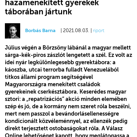
hazamenekített gyerekek
táborában jártunk
Borbás Barna
| 2021.08.03. |
riport
Július végén a Börzsöny lábánál a magyar mellett
sárga-kék-piros zászlót lengetett a szél. Ez volt az
idei nyár legkülönlegesebb gyerektábora: a
káoszba, utcai terrorba fulladt Venezuelából
titkos állami program segítségével
Magyarországra menekített családok
gyerekeinek cserkésztábora. Keserédes magyar
sztori: a „repatrizációs” akció minden elemében
szép és jó, de a kormány nem szeret róla beszélni,
mert nem passzol a bevándorlásellenességre
kondicionált közvéleménnyel, az ellenzék pedig
direkt terjesztett ostobaságokat róla. A Válasz
Online lehetőséget kapott, hogy meglátogassa a