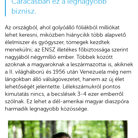
Caracasban ez a legnagyobb
biznisz.
Az országból, ahol golyóálló fóliákból milliókat
lehet keresni, miközben hiánycikk több alapvető
élelmiszer és gyógyszer, tömegek kezdtek
menekülni; az ENSZ illetékes főbiztossága szerint
nagyjából négymillió ember. Többek között
azoknak a magyaroknak a leszármazottai is, akiknek
a II. világháború és 1956 után Venezuela még nem
lángokban álló válságövezetet, hanem az új élet
lehetőségét jelentette. Lélekszámukról pontos
kimutatás nincs, a becslések 3-4 ezer emberről
szólnak. Ez lehet a dél-amerikai magyar diaszpóra
harmadik legnagyobb közössége.