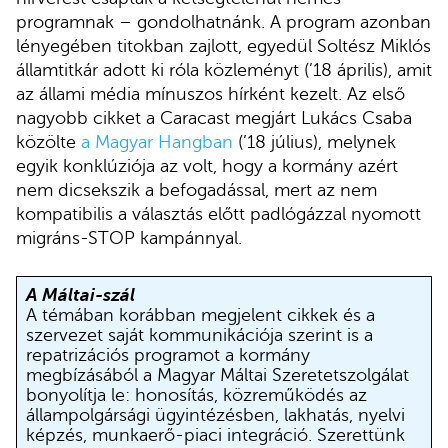
programnak – gondolhatnánk. A program azonban
lényegében titokban zajlott, egyedül Soltész Miklós
államtitkár adott ki róla közleményt (’18 április), amit
az állami média mínuszos hírként kezelt. Az első
nagyobb cikket a Caracast megjárt Lukács Csaba
közölte
a Magyar Hangban
(’18 július), melynek
egyik konklúziója az volt, hogy a kormány azért
nem dicsekszik a befogadással, mert az nem
kompatibilis a választás előtt padlógázzal nyomott
migráns-STOP kampánnyal.
A Máltai-szál
A témában korábban megjelent cikkek és a
szervezet saját kommunikációja szerint is a
repatrizációs programot a kormány
megbízásából a Magyar Máltai Szeretetszolgálat
bonyolítja le: honosítás, közreműködés az
állampolgársági ügyintézésben, lakhatás, nyelvi
képzés, munkaerő-piaci integráció. Szerettünk