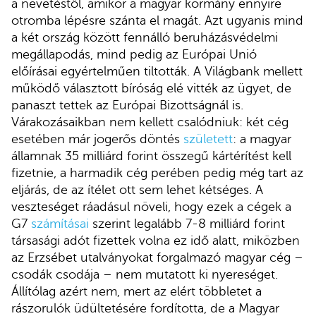
a nevetéstől, amikor a magyar kormány ennyire
otromba lépésre szánta el magát. Azt ugyanis mind
a két ország között fennálló beruházásvédelmi
megállapodás, mind pedig az Európai Unió
előírásai egyértelműen tiltották. A Világbank mellett
működő választott bíróság elé vitték az ügyet, de
panaszt tettek az Európai Bizottságnál is.
Várakozásaikban nem kellett csalódniuk: két cég
esetében már jogerős döntés
született
: a magyar
államnak 35 milliárd forint összegű kártérítést kell
fizetnie, a harmadik cég perében pedig még tart az
eljárás, de az ítélet ott sem lehet kétséges. A
veszteséget ráadásul növeli, hogy ezek a cégek a
G7
számításai
szerint legalább 7-8 milliárd forint
társasági adót fizettek volna ez idő alatt, miközben
az Erzsébet utalványokat forgalmazó magyar cég –
csodák csodája – nem mutatott ki nyereséget.
Állítólag azért nem, mert az elért többletet a
rászorulók üdültetésére fordította, de a Magyar