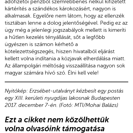
adófizetői pénzből szemrebbenés nélkül kifizetett
kártérítés a szándékos károkozásért, nagyon is
alkalmasak. Egyelőre nem látom, hogy az ellenzék
tisztában lenne a dolog jelentőségével. Pedig ez az
ügy még a jelenlegi jogszabályok mellett is kimeríti
a hűtlen kezelés tényállását, sőt a legfőbb
ügyészen is számon kérhető a
kötelezettségszegés, hiszen hivatalból eljárást
kellett volna indítania a közjavak elherdálása miatt.
Az állampolgári méltóság visszaállítása nagyon sok
magyar számára hívó szó. Élni kell vele!
Nyitókép: Erzsébet-utalványt kézbesít egy postás
egy XIII. kerületi nyugdíjas lakosnak Budapesten
2017. december 7-én. (Fotó: MTI/Mohai Balázs)
Ezt a cikket nem közölhettük
volna olvasóink támogatása