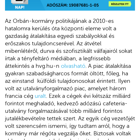
Az Orbán-kormány politikájának a 2010-es
hatalomra kerülés óta központi eleme volt a
gazdaság átalakítása egyedi szabályokkal és
erőszakos tulajdoncserével. Az átvétel
mibenlétéről, durva és szofisztikált válfajairól sokat
írtak a tényfeltáró médiában, a legfrissebb
áttekintés a hvg.hu-n
olvasható
. A piac átalakítása
gyakran szabadságharcos formát öltött, főleg, ha
az einstand külföldi tulajdonosokat érintett. Ilyen
volt az utalványforgalmazó piac, amelyet három
francia cég
uralt
. Ezek a cégek évi kétszáz milliárd
forintot meghaladó, kedvező adózású cafeteria-
utalvány forgalmazásával több milliárd forintos
jutalékbevételre tettek szert. Az egyik cég vezetőjét
volt szerencsém ismerni, így tudtam arról, hogy a
kormány már régóta vegzálja őket. Biztosak voltak