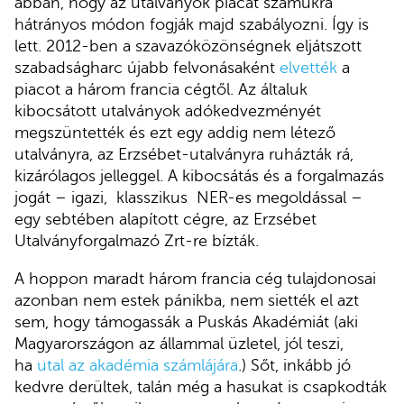
abban, hogy az utalványok piacát számukra
hátrányos módon fogják majd szabályozni. Így is
lett. 2012-ben a szavazóközönségnek eljátszott
szabadságharc újabb felvonásaként
elvették
a
piacot a három francia cégtől. Az általuk
kibocsátott utalványok adókedvezményét
megszüntették és ezt egy addig nem létező
utalványra, az Erzsébet-utalványra ruházták rá,
kizárólagos jelleggel. A kibocsátás és a forgalmazás
jogát – igazi, klasszikus NER-es megoldással –
egy sebtében alapított cégre, az Erzsébet
Utalványforgalmazó Zrt-re bízták.
A hoppon maradt három francia cég tulajdonosai
azonban nem estek pánikba, nem siették el azt
sem, hogy támogassák a Puskás Akadémiát (aki
Magyarországon az állammal üzletel, jól teszi,
ha
utal az akadémia számlájára
.) Sőt, inkább jó
kedvre derültek, talán még a hasukat is csapkodták