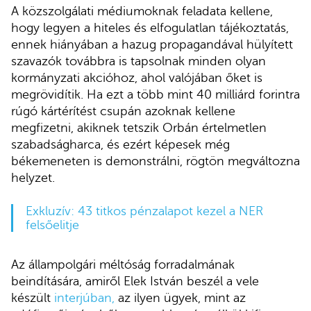
A közszolgálati médiumoknak feladata kellene,
hogy legyen a hiteles és elfogulatlan tájékoztatás,
ennek hiányában a hazug propagandával hülyített
szavazók továbbra is tapsolnak minden olyan
kormányzati akcióhoz, ahol valójában őket is
megrövidítik. Ha ezt a több mint 40 milliárd forintra
rúgó kártérítést csupán azoknak kellene
megfizetni, akiknek tetszik Orbán értelmetlen
szabadságharca, és ezért képesek még
békemeneten is demonstrálni, rögtön megváltozna
helyzet.
Exkluzív: 43 titkos pénzalapot kezel a NER
felsőelitje
Az állampolgári méltóság forradalmának
beindítására, amiről Elek István beszél a vele
készült
interjúban,
az ilyen ügyek, mint az