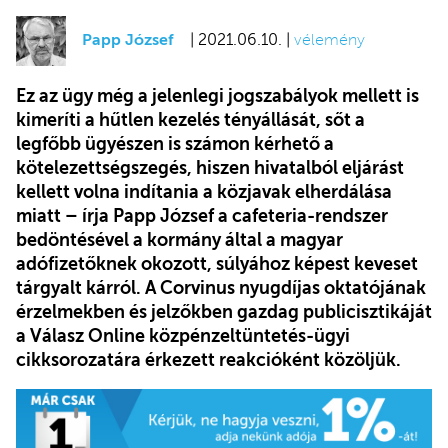
Papp József
| 2021.06.10. |
vélemény
Ez az ügy még a jelenlegi jogszabályok mellett is
kimeríti a hűtlen kezelés tényállását, sőt a
legfőbb ügyészen is számon kérhető a
kötelezettségszegés, hiszen hivatalból eljárást
kellett volna indítania a közjavak elherdálása
miatt – írja Papp József a cafeteria-rendszer
bedöntésével a kormány által a magyar
adófizetőknek okozott, súlyához képest keveset
tárgyalt kárról. A Corvinus nyugdíjas oktatójának
érzelmekben és jelzőkben gazdag publicisztikáját
a Válasz Online közpénzeltüntetés-ügyi
cikksorozatára érkezett reakcióként közöljük.