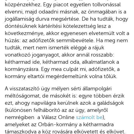
közpénzekhez. Egy piacot egyetlen tollvonással
elvenni, majd odaadni másnak, az önmagában is a
jogállamiság durva megsértése. De ha tudták, hogy
döntésüknek kártérítési kötelezettség lesz a
következménye, akkor egyenesen elvetemült volt a
húzás: az adófizetők semmibevétele. Ha meg nem
tudták, mert nem ismerték eléggé a rájuk
vonatkozó joganyagot, akkor annál rosszabb:
kétharmad ide, kétharmad oda, alkalmatlanok a
kormányzásra. Egy mea culpát mi, adófizetők, a
kormány eltartói megérdemeltünk volna tőlük.
A visszataszító ügy mélyen sérti állampolgári
méltóságomat, de másokét is: egyre többen érzik
ezt, ahogy napvilágra kerülnek azok a galádságok
(különösen felháborító az az ügy, amelyről
nemrégiben a Válasz Online
számolt be
),
amelyeket az Orbán-kormány a kétharmadra
támaszkodva a köz rovására elkövetett és elkövet.