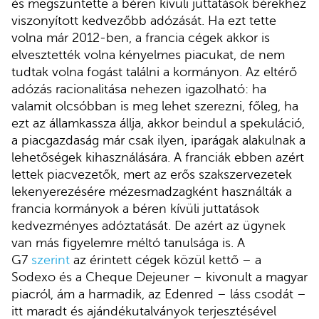
és megszüntette a béren kívüli juttatások bérekhez
viszonyított kedvezőbb adózását. Ha ezt tette
volna már 2012-ben, a francia cégek akkor is
elvesztették volna kényelmes piacukat, de nem
tudtak volna fogást találni a kormányon. Az eltérő
adózás racionalitása nehezen igazolható: ha
valamit olcsóbban is meg lehet szerezni, főleg, ha
ezt az államkassza állja, akkor beindul a spekuláció,
a piacgazdaság már csak ilyen, iparágak alakulnak a
lehetőségek kihasználására. A franciák ebben azért
lettek piacvezetők, mert az erős szakszervezetek
lekenyerezésére mézesmadzagként használták a
francia kormányok a béren kívüli juttatások
kedvezményes adóztatását. De azért az ügynek
van más figyelemre méltó tanulsága is. A
G7
szerint
az érintett cégek közül kettő – a
Sodexo és a Cheque Dejeuner – kivonult a magyar
piacról, ám a harmadik, az Edenred – láss csodát –
itt maradt és ajándékutalványok terjesztésével