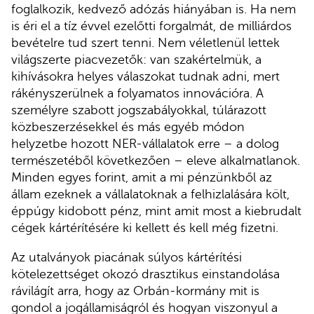
foglalkozik, kedvező adózás hiányában is. Ha nem
is éri el a tíz évvel ezelőtti forgalmát, de milliárdos
bevételre tud szert tenni. Nem véletlenül lettek
világszerte piacvezetők: van szakértelmük, a
kihívásokra helyes válaszokat tudnak adni, mert
rákényszerülnek a folyamatos innovációra. A
személyre szabott jogszabályokkal, túlárazott
közbeszerzésekkel és más egyéb módon
helyzetbe hozott NER-vállalatok erre – a dolog
természetéből következően – eleve alkalmatlanok.
Minden egyes forint, amit a mi pénzünkből az
állam ezeknek a vállalatoknak a felhizlalására költ,
éppúgy kidobott pénz, mint amit most a kiebrudalt
cégek kártérítésére ki kellett és kell még fizetni.
Az utalványok piacának súlyos kártérítési
kötelezettséget okozó drasztikus einstandolása
rávilágít arra, hogy az Orbán-kormány mit is
gondol a jogállamiságról és hogyan viszonyul a