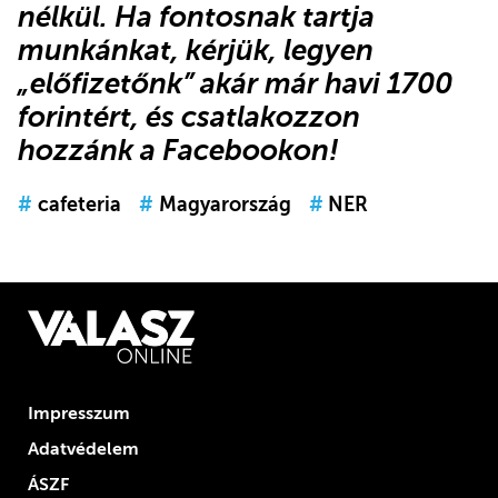
nélkül. Ha fontosnak tartja
munkánkat, kérjük,
legyen
„előfizetőnk”
akár már havi 1700
forintért, és
csatlakozzon
hozzánk a Facebookon
!
#
cafeteria
#
Magyarország
#
NER
Impresszum
Adatvédelem
ÁSZF