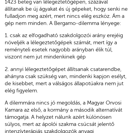
1423 beteg van lélegeztetőgépen, százával
állítanak be új ágyakat és új gépeket, hogy senki ne
fulladjon meg azért, mert nincs elég eszköz. Ám a
gép nem minden. A Bergamo-dilemma lényege:
1. csak az elfogadható szakdolgozói arány erejéig
növeljék a lélegeztetőgépek számát, mert így a
reményteli esetek nagyobb arányban élik túl,
viszont nem jut mindenkinek gép
2. annyi lélegeztetőgépet állítsanak csatarendbe,
ahányra csak szükség van, mindenki kapjon esélyt,
de kisebbet, mert a válságos állapotúakra nem jut
elég figyelem.
A dilemmára nincs jó megoldás, a Magyar Orvosi
Kamara az első, a kormány a második alternatívát
támogatja. A helyzet nálunk azért különösen
súlyos, mert az ápolói szakma csúcsát jelentő
intenzívterápiás szakdolgozók anyagi