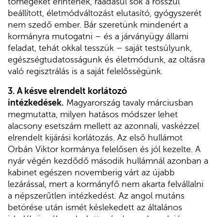
tömegeket érintenek, ráadásul sok a rosszul
beállított, életmódváltozást elutasító, gyógyszerét
nem szedő ember. Bár szeretünk mindenért a
kormányra mutogatni – és a járványügy állami
feladat, tehát okkal tesszük – saját testsúlyunk,
egészségtudatosságunk és életmódunk, az oltásra
való regisztrálás is a saját felelősségünk.
3. A késve elrendelt korlátozó
intézkedések.
Magyarország tavaly márciusban
megmutatta, milyen hatásos módszer lehet
alacsony esetszám mellett az azonnali, vaskézzel
elrendelt kijárási korlátozás. Az első hullámot
Orbán Viktor kormánya felelősen és jól kezelte. A
nyár végén kezdődő második hullámnál azonban a
kabinet egészen novemberig várt az újabb
lezárással, mert a kormányfő nem akarta felvállalni
a népszerűtlen intézkedést. Az angol mutáns
betörése után ismét késlekedett az általános