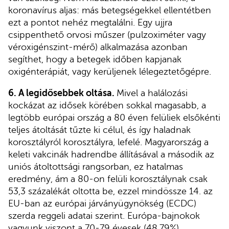
koronavírus aljas: más betegségekkel ellentétben
ezt a pontot nehéz megtalálni. Egy ujjra
csippenthető orvosi műszer (pulzoximéter vagy
véroxigénszint-mérő) alkalmazása azonban
segíthet, hogy a betegek időben kapjanak
oxigénterápiát, vagy kerüljenek lélegeztetőgépre.
6. A legidősebbek oltása.
Mivel a halálozási
kockázat az idősek körében sokkal magasabb, a
legtöbb európai ország a 80 éven felüliek elsőkénti
teljes átoltását tűzte ki célul, és így haladnak
korosztályról korosztályra, lefelé. Magyarország a
keleti vakcinák hadrendbe állításával a második az
uniós átoltottsági rangsorban, ez hatalmas
eredmény, ám a 80-on felüli korosztálynak csak
53,3 százalékát oltotta be, ezzel mindössze 14. az
EU-ban az európai járványügynökség (ECDC)
szerda reggeli adatai szerint. Európa-bajnokok
vagyunk viszont a 70-79 évesek (48,79%)