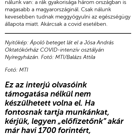
nálunk van: a rák gyakorisága három országban is
magasabb a magyarországinál. Csak nálunk
kevesebben tudnak meggyógyulni az egészségügy
állapota miatt. Akárcsak a covid esetében.
Nyitókép: Ápoló beteget lát el a Jósa András
Oktatókórház COVID-intenzív osztályán
Nyíregyházán. Fotó: MTI/Balázs Attila
Fotó: MTI
Ez az interjú olvasóink
támogatása nélkül nem
készülhetett volna el. Ha
fontosnak tartja munkánkat,
kérjük,
legyen „előfizetőnk”
akár
már havi 1700 forintért,