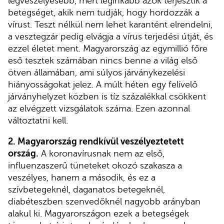
legveszélyesebb, mert leginkább azok terjesztik a
betegséget, akik nem tudják, hogy hordozzák a
vírust. Teszt nélkül nem lehet karantént elrendelni,
a vesztegzár pedig elvágja a vírus terjedési útját, és
ezzel életet ment. Magyarország az egymillió főre
eső tesztek számában nincs benne a világ első
ötven államában, ami súlyos járványkezelési
hiányosságokat jelez. A múlt héten egy felívelő
járványhelyzet közben is tíz százalékkal csökkent
az elvégzett vizsgálatok száma. Ezen azonnal
változtatni kell.
2. Magyarország rendkívül veszélyeztetett
ország.
A koronavírusnak nem az első,
influenzaszerű tüneteket okozó szakasza a
veszélyes, hanem a második, és ez a
szívbetegeknél, daganatos betegeknél,
diabéteszben szenvedőknél nagyobb arányban
alakul ki. Magyarországon ezek a betegségek