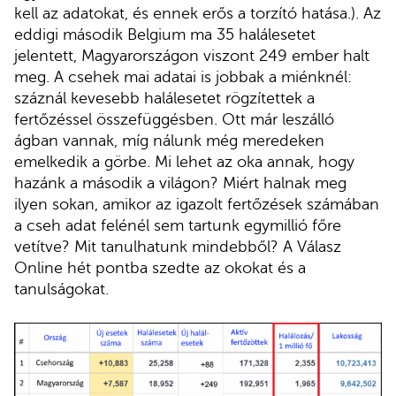
kell az adatokat, és ennek erős a torzító hatása.). Az
eddigi második Belgium ma 35 halálesetet
jelentett, Magyarországon viszont 249 ember halt
meg. A csehek mai adatai is jobbak a miénknél:
száznál kevesebb halálesetet rögzítettek a
fertőzéssel összefüggésben. Ott már leszálló
ágban vannak, míg nálunk még meredeken
emelkedik a görbe. Mi lehet az oka annak, hogy
hazánk a második a világon? Miért halnak meg
ilyen sokan, amikor az igazolt fertőzések számában
a cseh adat felénél sem tartunk egymillió főre
vetítve? Mit tanulhatunk mindebből? A Válasz
Online hét pontba szedte az okokat és a
tanulságokat.