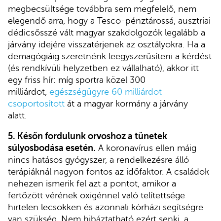
megbecsültsége továbbra sem megfelelő, nem
elegendő arra, hogy a Tesco-pénztárossá, ausztriai
dédicsősszé vált magyar szakdolgozók legalább a
járvány idejére visszatérjenek az osztályokra. Ha a
demagógiáig szeretnénk leegyszerűsíteni a kérdést
(és rendkívüli helyzetben ez vállalható), akkor itt
egy friss hír: míg sportra közel 300
milliárdot,
egészségügyre 60 milliárdot
csoportosított
át a magyar kormány a járvány
alatt.
5. Későn fordulunk orvoshoz a tünetek
súlyosbodása esetén.
A koronavírus ellen máig
nincs hatásos gyógyszer, a rendelkezésre álló
terápiáknál nagyon fontos az időfaktor. A családok
nehezen ismerik fel azt a pontot, amikor a
fertőzött vérének oxigénnel való telítettsége
hirtelen lecsökken és azonnali kórházi segítségre
van szükség. Nem hibáztatható ezért senki, a