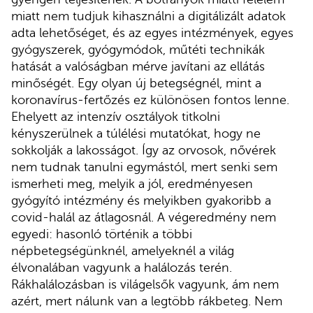
miatt nem tudjuk kihasználni a digitálizált adatok
adta lehetőséget, és az egyes intézmények, egyes
gyógyszerek, gyógymódok, műtéti technikák
hatását a valóságban mérve javítani az ellátás
minőségét. Egy olyan új betegségnél, mint a
koronavírus-fertőzés ez különösen fontos lenne.
Ehelyett az intenzív osztályok titkolni
kényszerülnek a túlélési mutatókat, hogy ne
sokkolják a lakosságot. Így az orvosok, nővérek
nem tudnak tanulni egymástól, mert senki sem
ismerheti meg, melyik a jól, eredményesen
gyógyító intézmény és melyikben gyakoribb a
covid-halál az átlagosnál. A végeredmény nem
egyedi: hasonló történik a többi
népbetegségünknél, amelyeknél a világ
élvonalában vagyunk a halálozás terén.
Rákhalálozásban is világelsők vagyunk, ám nem
azért, mert nálunk van a legtöbb rákbeteg. Nem