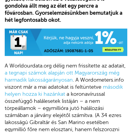
gondolva állt meg az élet egy percre a
fővárosban. Gyorselemzésünkben bemutatjuk a
hét legfontosabb okot.
A Worldourdata.org délig nem frissítette az adatait,
a tegnapi számok alapján ott Magyarország még
harmadik lakosságarányosan
. A Wordometers.info
viszont már a mai adatokat is feltüntetve
második
helyen hozza ki hazánkat
a koronavírussal
összefüggő halálesetek listáján – a nem
törpeállamok – egymillióra jutó halálozási
számában a járvány elejétől számítva. (A 34 ezres
lakosságú Gibraltár és San Marino esetében
egymillió főre nem elosztani, hanem felszorozni