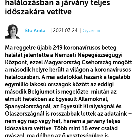
halálozásban a járvány teljes
időszakára vetítve
Élő Anita
| 2021.03.24. |
Gyorshír
Ma reggelre újabb 249 koronavírusos beteg
halálát jelentette a Nemzeti Népegészségügyi
Központ, ezzel Magyarország Csehország mögött
a második helyre került a világon a koronavírusos
halálozásban. A mai adatokkal hazánk a legalább
egymillió lakosú országok között az eddigi
második Belgiumot is megelőzte, miután az
elmúlt hetekben az Egyesült Államoknál,
Spanyolországnál, az Egyesült Királyságnál és
Olaszországnál is rosszabbak lettek az adataink –
nem egy nap vagy hét, hanem a járvány teljes
időszakára vetítve. Több mint 16 ezer család
gyászol, ma délben az ő veszteségükre is