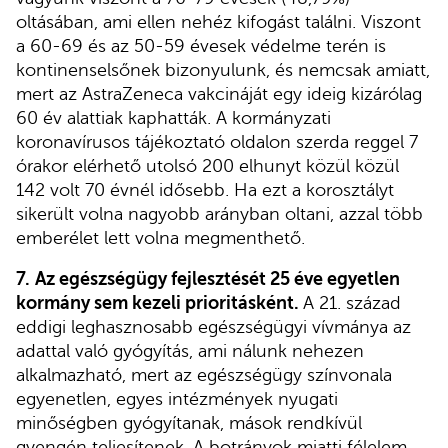
oltásában, ami ellen nehéz kifogást találni. Viszont
a 60-69 és az 50-59 évesek védelme terén is
kontinenselsőnek bizonyulunk, és nemcsak amiatt,
mert az AstraZeneca vakcináját egy ideig kizárólag
60 év alattiak kaphatták. A kormányzati
koronavírusos tájékoztató oldalon szerda reggel 7
órakor elérhető utolsó 200 elhunyt közül közül
142 volt 70 évnél idősebb. Ha ezt a korosztályt
sikerült volna nagyobb arányban oltani, azzal több
emberélet lett volna megmenthető.
7.
Az egészségügy fejlesztését 25 éve egyetlen
kormány sem kezeli prioritásként.
A 21. század
eddigi leghasznosabb egészségügyi vívmánya az
adattal való gyógyítás, ami nálunk nehezen
alkalmazható, mert az egészségügy színvonala
egyenetlen, egyes intézmények nyugati
minőségben gyógyítanak, mások rendkívül
gyengén teljesítenek. A botrányok miatti félelem