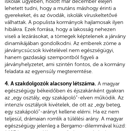
iskolák ügyében, holott már december elején
lehetett tudni, hogy a mutáns máshogy érinti a
gyerekeket, és az óvodák, iskolák víruskeltetővé
válhattak. A populista kormányok hajlamosak ilyen
hibákra. Ezek forrása, hogy a lakosság nehezen
viseli a lezárásokat, a tömegek képtelenek a járvány
dinamikájában gondolkodni. Az emberek zöme a
járványcsúcsok kivételével nem egészségügyi,
hanem gazdasági szempontból figyeli a
járványhelyzetet, ami szintén fontos, de a kormány
feladata az egyensúly megteremtése.
4. A szakdolgozók alacsony létszáma.
A magyar
egészségügy békeidőben és éjszakánként gyakran
az „egy osztály, egy szakápoló”-elven működik. Az
intenzív osztályok kivételek, de ott az „egy beteg,
egy szakápoló”-arányt kellene elérni. Ha ez nem
teljesül, drámaian romlik a túlélési arány. A magyar
egészségügy jelenleg a Bergamo-dilemmával küzd: