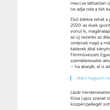
meccse láthatóan új
ne adja oda a két év
Első blikkre tehát a
2020-as évek spontá
vonul ki, magánalap
az új vezetés az ál
ömlenek majd a mill
káderek által irány
Filmművészeti Egyet
szemléletesebb aktu
– ha akarják, el is a
„Nem hagyom maga
Lázár mindenesetre
Kósa Lajos szavait 
közpénzjellegét so