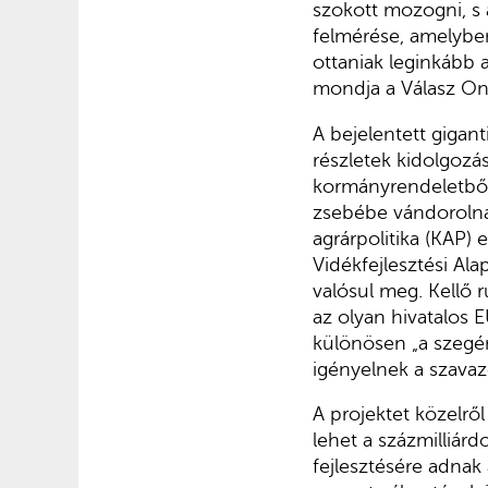
szokott mozogni, s
felmérése, amelyben 
ottaniak leginkább 
mondja a Válasz On
A bejelentett gigan
részletek kidolgozá
kormányrendeletből
zsebébe vándorolna
agrárpolitika (KAP)
Vidékfejlesztési Ala
valósul meg. Kellő r
az olyan hivatalos E
különösen „a szegé
igényelnek a szavaz
A projektet közelről
lehet a százmilliárd
fejlesztésére adnak 