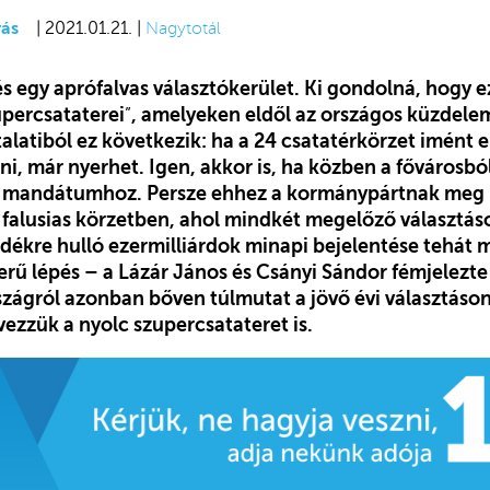
ás
| 2021.01.21. |
Nagytotál
s egy aprófalvas választókerület. Ki gondolná, hogy e
upercsataterei
”
, amelyeken eldől az országos küzdele
alatiból ez következik: ha a 24 csatatérkörzet imént 
ni, már nyerhet. Igen, akkor is, ha közben a fővárosbó
t mandátumhoz. Persze ehhez a kormánypártnak meg k
 falusias körzetben, ahol mindkét megelőző választáso
idékre hulló ezermilliárdok minapi bejelentése tehát 
rű lépés – a Lázár János és Csányi Sándor fémjelezt
zágról azonban bőven túlmutat a jövő évi választáson
ezzük a nyolc szupercsatateret is.