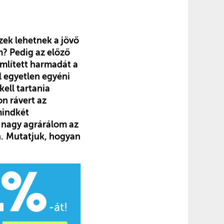
zek lehetnek a jövő
m? Pedig az előző
említett harmadát a
l egyetlen egyéni
ell tartania
n rávert az
mindkét
e nagy agrárálom az
.
Mutatjuk, hogyan