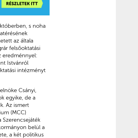
któberben, s noha
zatérésének
tett az általa
rár felsőoktatási
az eredménnyel:
nt Istvánról
ktatási intézményt
elnöke Csányi,
k egyike, de a
k. Az ismert
gium (MCC)
 a Szerencsejáték
kormányon belül a
e, a két politikus