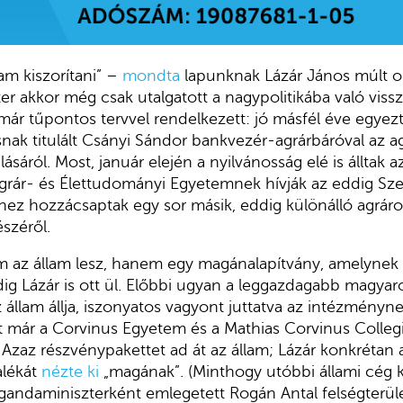
 kiszorítani” –
mondta
lapunknak Lázár János múlt o
ter akkor még csak utalgatott a nagypolitikába való viss
már tűpontos tervvel rendelkezett: jó másfél éve egyezte
nak titulált Csányi Sándor bankvezér-agrárbáróval az ag
sáról. Most, január elején a nyilvánosság elé is álltak 
grár- és Élettudományi Egyetemnek hívják az eddig Sze
hez hozzácsaptak egy sor másik, eddig különálló agráro
széről.
m az állam lesz, hanem egy magánalapítvány, amelynek 
g Lázár is ott ül. Előbbi ugyan a leggazdagabb magyaro
 állam állja, iszonyatos vagyont juttatva az intézményne
t már a Corvinus Egyetem és a Mathias Corvinus Colle
. Azaz részvénypakettet ad át az állam; Lázár konkrétan
alékát
nézte ki
„magának”. (Minthogy utóbbi állami cég 
agandaminiszterként emlegetett Rogán Antal felségterület