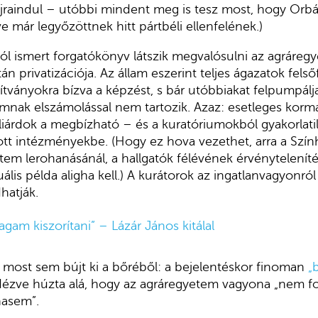
raindul – utóbbi mindent meg is tesz most, hogy Orbán
e már legyőzöttnek hitt pártbéli ellenfelének.)
 jól ismert forgatókönyv látszik megvalósulni az agráreg
n privatizációja. Az állam eszerint teljes ágazatok fel
ítványokra bízva a képzést, s bár utóbbiakat felpumpál
lamnak elszámolással nem tartozik. Azaz: esetleges korm
iárdok a megbízható – és a kuratóriumokból gyakorlatil
ított intézményekbe. (Hogy ez hova vezethet, arra a Szín
em lerohanásánál, a hallgatók félévének érvénytelenít
ális példa aligha kell.) A kurátorok az ingatlanvagyonr
dhatják.
m kiszorítani” – Lázár János kitálal
 most sem bújt ki a bőréből: a bejelentéskor finoman
„
idézve húzta alá, hogy az agráregyetem vagyona „nem fo
hasem”.