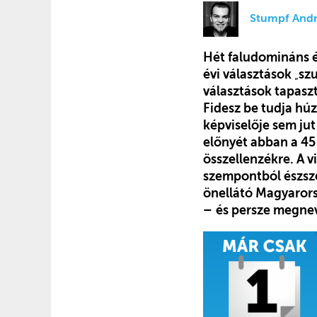
Stumpf Andr
Hét faludomináns é
évi választások
„
sz
választások tapaszt
Fidesz be tudja húz
képviselője sem ju
előnyét abban a 45
összellenzékre. A v
szempontból észsze
önellátó Magyarors
–
és persze megnev