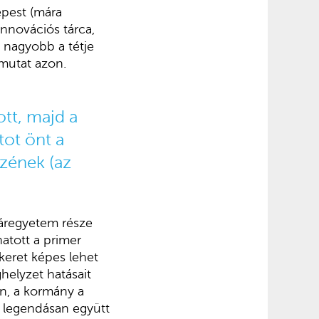
pest (mára
innovációs tárca,
 nagyobb a tétje
lmutat azon.
tt, majd a
tot önt a
zének (az
ráregyetem része
atott a primer
 keret képes lehet
helyzet hatásait
n, a kormány a
 legendásan együtt