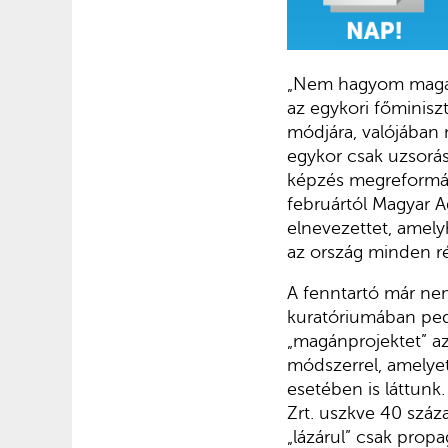
„Nem hagyom magam
az egykori főminisz
módjára, valójában 
egykor csak uzsorás
képzés megreformálá
februártól Magyar A
elnevezettet, amely
az ország minden ré
A fenntartó már ne
kuratóriumában pedi
„magánprojektet” az
módszerrel, amelye
esetében is láttunk
Zrt. uszkve 40 száz
„lázárul” csak prop