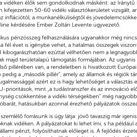
 a vidéken élők sem gondolkodnak másként: az Iránytű
kifejezetten 50-60 vidéki választókerületet vizsgált, ar
az inflációtól, a munkanélküliségtől és jövedelemcsökke
line kérdésére Ember Zoltán Levente ügyvezető.
tikus pénzösszeg felhasználására ugyanakkor még nincs
sa fél évet is igénybe vehet, a hatalmas összegek viszo
 kibogarászhatóan ezúttal vélhetően nem a legnagyobb
k majd területalapú támogatás formájában. Az ugyanis
 első pillérében van, a rendeletben is hivatkozott Európ
p pedig a „második pillér”, amely az államok és régiók tá
ugalmassággal azért ez is hagy lehetőséget a választás e
U-prioritások, mint „a tudástranszfer és az innováció e
nység csökkentése a vidéki térségekben” még nagyobb 
óbarát, hatásukban azonnal érezhető pályázatok összeál
 szemlélő forrásunk is úgy látja: jövő tavaszig már igeni
oknak vidéken. A pályázatokat ki lehet írni, s ha például
állami pénzt, folyósíthatnak előleget is. A fejlődés érze