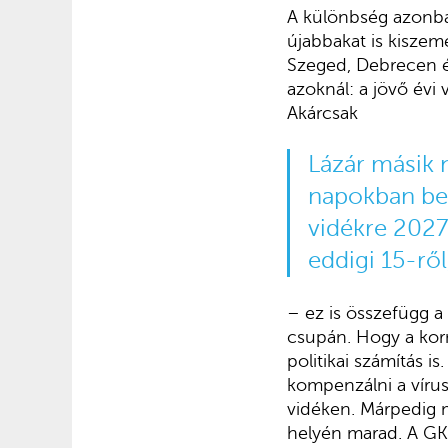
A különbség azonba
újabbakat is kiszem
Szeged, Debrecen és
azoknál: a jövő évi
Akárcsak
Lázár másik 
napokban be i
vidékre 2027
eddigi 15-ről
– ez is összefügg a
csupán. Hogy a korm
politikai számítás i
kompenzálni a vírus
vidéken. Márpedig 
helyén marad. A GK