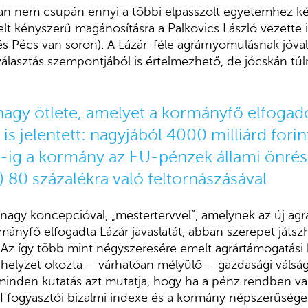
n nem csupán ennyi a többi elpasszolt egyetemhez ké
elt kényszerű magánosításra a Palkovics László vezette 
 Pécs van soron). A Lázár-féle agrárnyomulásnak jóval
 választás szempontjából is értelmezhető, de jócskán tú
nagy ötlete, amelyet a kormányfő elfogado
s jelentett: nagyjából 4000 milliárd forin
-ig a kormány az EU-pénzek állami önrés
) 80 százalékra való feltornászásával
 nagy koncepcióval, „mestertervvel”, amelynek az új ag
ányfő elfogadta Lázár javaslatát, abban szerepet játszh
s. Az így több mint négyszeresére emelt agrártámogatási
helyzet okozta – várhatóan mélyülő – gazdasági válság
minden kutatás azt mutatja, hogy ha a pénz rendben va
I fogyasztói bizalmi indexe és a kormány népszerűsége