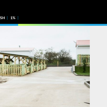
ISH
1%