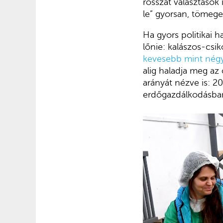
rosszat választások 
le” gyorsan, tömegek 
Ha gyors politikai 
lőnie: kalászos-csi
kevesebb mint négy
alig haladja meg az
arányát nézve is: 2
erdőgazdálkodásban,