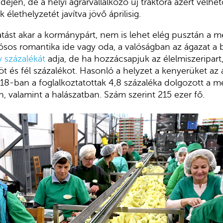
idején, de a helyi agrárvállalkozó új traktora azért vélh
élethelyzetét javítva jövő áprilisig.
hatást akar a kormánypárt, nem is lehet elég pusztán a
kósos romantika ide vagy oda, a valóságban az ágazat a 
 százalékát
adja, de ha hozzácsapjuk az élelmiszeripart,
 öt és fél százalékot. Hasonló a helyzet a kenyerüket a
018-ban a foglalkoztatottak 4,8 százaléka dolgozott a
 valamint a halászatban. Szám szerint 215 ezer fő.