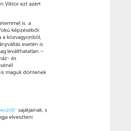
 Viktor ezt azért
yetemmel is: a
sőfokú képzéséből
ja a közvagyonból,
ányváltás esetén is
ag leválthatatlan –
ház- és
ésénél
ól is maguk döntenek
beszólt”
sajátjainak, s
gja elveszteni