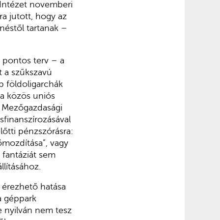
 Intézet novemberi
ra jutott, hogy az
néstől tartanak –
 pontos terv – a
nt a szűkszavú
 földoligarchák
 a közös uniós
ai Mezőgazdasági
rsfinanszírozásával
lőtti pénzszórásra:
lőmozdítása”, vagy
fantáziát sem
lításához.
s érezhető hatása
 a géppark
te nyilván nem tesz