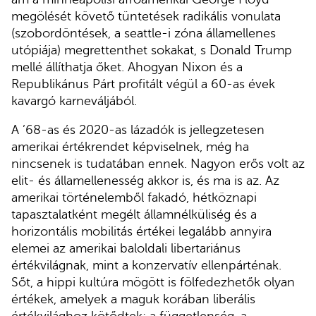
megölését követő tüntetések radikális vonulata
(szobordöntések, a seattle-i zóna államellenes
utópiája) megrettenthet sokakat, s Donald Trump
mellé állíthatja őket. Ahogyan Nixon és a
Republikánus Párt profitált végül a 60-as évek
kavargó karneváljából.
A ’68-as és 2020-as lázadók is jellegzetesen
amerikai értékrendet képviselnek, még ha
nincsenek is tudatában ennek. Nagyon erős volt az
elit- és államellenesség akkor is, és ma is az. Az
amerikai történelemből fakadó, hétköznapi
tapasztalatként megélt államnélküliség és a
horizontális mobilitás értékei legalább annyira
elemei az amerikai baloldali libertariánus
értékvilágnak, mint a konzervatív ellenpárténak.
Sőt, a hippi kultúra mögött is fölfedezhetők olyan
értékek, amelyek a maguk korában liberális