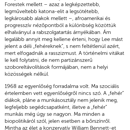
Forestek mellett – azaz a legképzettebb,
legműveltebb katona-elit a legsötétebb,
legkárosabb alakok mellett –, afroamerikai és
progresszív nézőpontból a különbség közöttük
elhalványul a rabszolgatartás árnyékában. Ám
legalább annyit meg kellene érteni, hogy Lee mást
jelent a déli „fehéreknek”, s nem feltétlenül azért,
mert elfogadnák a rasszizmust. A történelmi vitákat
le kell folytatni, de nem partizánszerű
szoboreltávolítások formájában, nem a helyi
közösségek nélkül.
1968 az egyenlőség forradalma volt. Ma szociális
értelemben vett egyenlőségről nincs szó. A „fehér”
diákok, pláne a munkásosztály nem jelenik meg,
legfeljebb segédcsapatként, illetve a „fehér”
munkás még úgy se nagyon. Ma minden a
biopolitikáról szól, jelen esetben a bőrszínről.
Mintha az élet a konzervatív William Bennett-et