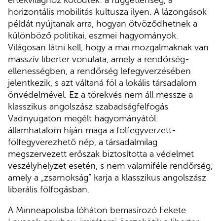
értékvilághoz kötődtek: a függetlenség, a
horizontális mobilitás kultusza ilyen. A lázongások
példát nyújtanak arra, hogyan ötvöződhetnek a
különböző politikai, eszmei hagyományok.
Világosan látni kell, hogy a mai mozgalmaknak van
masszív liberter vonulata, amely a rendőrség-
ellenességben, a rendőrség lefegyverzésében
jelentkezik, s azt váltaná föl a lokális társadalom
önvédelmével. Ez a törekvés nem áll messze a
klasszikus angolszász szabadságfelfogás
Vadnyugaton megélt hagyományától:
államhatalom híján maga a fölfegyverzett-
fölfegyverezhető nép, a társadalmilag
megszervezett erőszak biztosította a védelmet
veszélyhelyzet esetén, s nem valamiféle rendőrség,
amely a „zsarnokság” karja a klasszikus angolszász
liberális fölfogásban.
A Minneapolisba lóháton bemasírozó Fekete