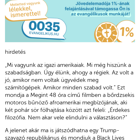
hirdetés
„Mi vagyunk az igazi amerikaiak. Mi még hiszünk a
szabadságban. Úgy élünk, ahogy a régiek. Az volt a
jó, amikor nem voltak ügyvédek meg
számítógépek. Amikor minden szabad volt.” Ezt
mondja a Megint 48 óra
című filmben a bőrdzsekis
motoros bűnöző afroamerikai megbízójának, aki
két pohár sör fölhajtása között azt feleli: „Érdekes
filozófia. Nem akar vele elindulni a választáson?”
A jelenet akár ma is játszódhatna egy Trump-
szavazó republikánus és mondjuk a Black Lives