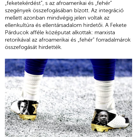
„feketekérdést”, s az afroamerikai és „fehér”
szegények összefogásában bízott. Az integráció
mellett azonban mindvégig jelen voltak az
ellenkultúra és ellentársadalom hirdetői. A Fekete
Párducok afféle középutat alkottak: marxista
retorikával az afroamerikai és „fehér” forradalmárok
összefogását hirdették.