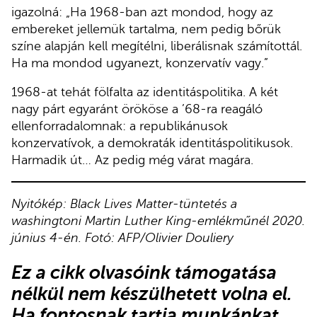
igazolná: „Ha 1968-ban azt mondod, hogy az
embereket jellemük tartalma, nem pedig bőrük
színe alapján kell megítélni, liberálisnak számítottál.
Ha ma mondod ugyanezt, konzervatív vagy.”
1968-at tehát fölfalta az identitáspolitika. A két
nagy párt egyaránt örököse a ’68-ra reagáló
ellenforradalomnak: a republikánusok
konzervatívok, a demokraták identitáspolitikusok.
Harmadik út… Az pedig még várat magára.
Nyitókép: Black Lives Matter-tüntetés a
washingtoni Martin Luther King-emlékműnél 2020.
június 4-én. Fotó: AFP/Olivier Douliery
Ez a cikk olvasóink támogatása
nélkül nem készülhetett volna el.
Ha fontosnak tartja munkánkat,