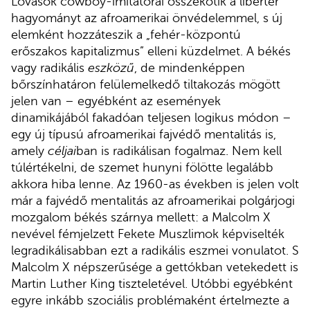
Lovasok cowboy-imitátorai összekötik a liberter
hagyományt az afroamerikai önvédelemmel, s új
elemként hozzáteszik a „fehér-központú
erőszakos kapitalizmus” elleni küzdelmet. A békés
vagy radikális
eszközű
, de mindenképpen
bőrszínhatáron felülemelkedő tiltakozás mögött
jelen van – egyébként az események
dinamikájából fakadóan teljesen logikus módon –
egy új típusú afroamerikai fajvédő mentalitás is,
amely
céljai
ban is radikálisan fogalmaz. Nem kell
túlértékelni, de szemet hunyni fölötte legalább
akkora hiba lenne. Az 1960-as években is jelen volt
már a fajvédő mentalitás az afroamerikai polgárjogi
mozgalom békés szárnya mellett: a Malcolm X
nevével fémjelzett Fekete Muszlimok képviselték
legradikálisabban ezt a radikális eszmei vonulatot. S
Malcolm X népszerűsége a gettókban vetekedett is
Martin Luther King tiszteletével. Utóbbi egyébként
egyre inkább szociális problémaként értelmezte a