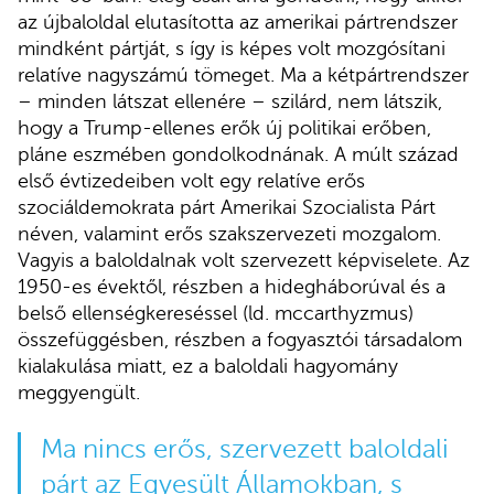
az újbaloldal elutasította az amerikai pártrendszer
mindként pártját, s így is képes volt mozgósítani
relatíve nagyszámú tömeget. Ma a kétpártrendszer
– minden látszat ellenére – szilárd, nem látszik,
hogy a Trump-ellenes erők új politikai erőben,
pláne eszmében gondolkodnának. A múlt század
első évtizedeiben volt egy relatíve erős
szociáldemokrata párt Amerikai Szocialista Párt
néven, valamint erős szakszervezeti mozgalom.
Vagyis a baloldalnak volt szervezett képviselete. Az
1950-es évektől, részben a hidegháborúval és a
belső ellenségkereséssel (ld. mccarthyzmus)
összefüggésben, részben a fogyasztói társadalom
kialakulása miatt, ez a baloldali hagyomány
meggyengült.
Ma nincs erős, szervezett baloldali
párt az Egyesült Államokban, s