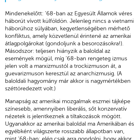
Mindenekelőtt: ’68-ban az Egyesült Államok véres
háborút vívott külföldön. Jelenleg nincs a vietnami
háborúhoz súlyában, kegyetlenségében mérhető
konfliktus, amely közvetlenül érintené az amerikai
átlagpolgárokat (gondoljunk a besorozásokra!).
Másodszor: teljesen hiányzik a baloldal az
események mögül, míg ’68-ban rengeteg izmus
jelen volt a marxizmustól a trockizmuson át, a
guevarizmuson keresztül az anarchizmusig. (A
baloldali hagyomány már akkor is nagymértékben
széttöredezett volt.)
Manapság az amerikai mozgalmak eszmei tájképe
színesebb, amennyiben liberális, sőt konzervatív
nézetek is jelentkeznek a tiltakozások mögött.
Ugyanakkor az amerikai baloldal ma Amerikában és
egyébként világszerte rosszabb állapotban van,
mint ’68-ban: elég csak arra gondolni, hogy akkor