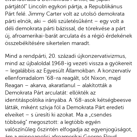
pártjától” Lincoln egykori pártja, a Republikánus
Párt felé. Jimmy Carter volt az utolsó demokrata
párti elnök, aki – déli születésűként – egy volt a
déli demokrata párti bázissal, de törekvése a párt
új, afroamerikai-barát arculata és a régió érdekének
összebékítésére sikertelen maradt.
Mind a rendpárti, 20. századi újkonzervativizmus,
mind az újbaloldal 1968-ig vezeti vissza a gyökereit
– legalábbis az Egyesült Államokban. A konzervatív
ellenforradalom ’68-ra reagált, sőt Nixon, majd
Reagan – akarva, akaratlanul – alakították a
Demokrata Párt arculatát: ellökték az
identitáspolitika irányába. A ’68-asok kétségbeesve
látták, miként szívja föl a Demokrata Párt eredeti
elveiket – s üresíti ki azokat. Ma a „csendes
többség” megosztott: a legtöbb egyén
valószínűleg őszintén elfogadja az egyenjogúságot,
ám a minneapolisi afroamerikai George Floyd