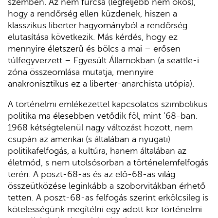
szemben. Az nem furcsa (legfeljebb nem okos),
hogy a rendőrség ellen küzdenek, hiszen a
klasszikus liberter hagyományból a rendőrség
elutasítása következik. Más kérdés, hogy ez
mennyire életszerű és bölcs a mai – erősen
túlfegyverzett – Egyesült Államokban (a seattle-i
zóna összeomlása mutatja, mennyire
anakronisztikus ez a liberter-anarchista utópia).
A történelmi emlékezettel kapcsolatos szimbolikus
politika ma élesebben vetődik föl, mint ’68-ban.
1968 kétségtelenül nagy változást hozott, nem
csupán az amerikai (s általában a nyugati)
politikafelfogás, a kultúra, hanem általában az
életmód, s nem utolsósorban a történelemfelfogás
terén. A poszt-68-as és az elő-68-as világ
összeütközése leginkább a szoborvitákban érhető
tetten. A poszt-68-as felfogás szerint erkölcsileg is
kötelességünk megítélni egy adott kor történelmi