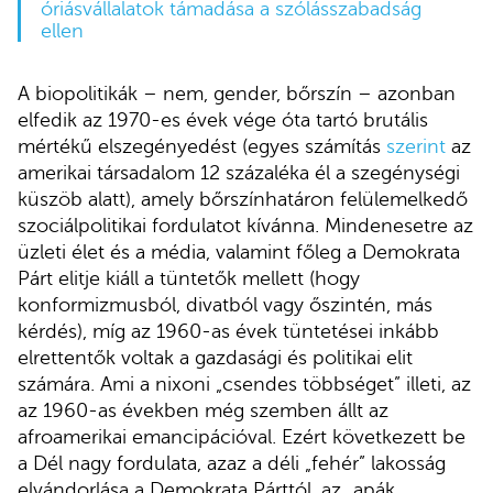
óriásvállalatok támadása a szólásszabadság
ellen
A biopolitikák – nem, gender, bőrszín – azonban
elfedik az 1970-es évek vége óta tartó brutális
mértékű elszegényedést (egyes számítás
szerint
az
amerikai társadalom 12 százaléka él a szegénységi
küszöb alatt), amely bőrszínhatáron felülemelkedő
szociálpolitikai fordulatot kívánna. Mindenesetre az
üzleti élet és a média, valamint főleg a Demokrata
Párt elitje kiáll a tüntetők mellett (hogy
konformizmusból, divatból vagy őszintén, más
kérdés), míg az 1960-as évek tüntetései inkább
elrettentők voltak a gazdasági és politikai elit
számára. Ami a nixoni „csendes többséget” illeti, az
az 1960-as években még szemben állt az
afroamerikai emancipációval. Ezért következett be
a Dél nagy fordulata, azaz a déli „fehér” lakosság
elvándorlása a Demokrata Párttól, az „apák