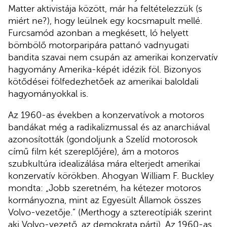
Matter aktivistája között, már ha feltételezzük (s
miért ne?), hogy leülnek egy kocsmapult mellé.
Furcsamód azonban a megkésett, ló helyett
bömbölő motorparipára pattanó vadnyugati
bandita szavai nem csupán az amerikai konzervatív
hagyomány Amerika-képét idézik föl. Bizonyos
kötődései fölfedezhetőek az amerikai baloldali
hagyományokkal is.
Az 1960-as években a konzervatívok a motoros
bandákat még a radikalizmussal és az anarchiával
azonosították (gondoljunk a Szelíd motorosok
című film két szereplőjére), ám a motoros
szubkultúra idealizálása mára elterjedt amerikai
konzervatív körökben. Ahogyan William F. Buckley
mondta: „Jobb szeretném, ha kétezer motoros
kormányozna, mint az Egyesült Államok összes
Volvo-vezetője.” (Merthogy a sztereotípiák szerint
aki Volvo-vezető, az demokrata párti). Az 1960-as