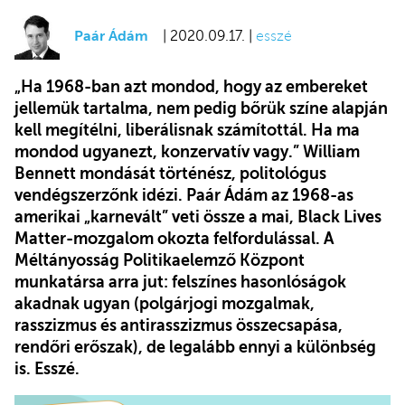
Paár Ádám
| 2020.09.17. |
esszé
„Ha 1968-ban azt mondod, hogy az embereket
jellemük tartalma, nem pedig bőrük színe alapján
kell megítélni, liberálisnak számítottál. Ha ma
mondod ugyanezt, konzervatív vagy.” William
Bennett mondását történész, politológus
vendégszerzőnk idézi. Paár Ádám az 1968-as
amerikai „karnevált” veti össze a mai, Black Lives
Matter-mozgalom okozta felfordulással. A
Méltányosság Politikaelemző Központ
munkatársa arra jut: felszínes hasonlóságok
akadnak ugyan (polgárjogi mozgalmak,
rasszizmus és antirasszizmus összecsapása,
rendőri erőszak), de legalább ennyi a különbség
is. Esszé.