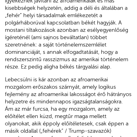
igyekeznek javítani az afroamerikaiak és más
kisebbségek helyzetén, addig a déli és általában a
„fehér” helyi társadalmak emlékezetét a
polgárháborúval kapcsolatban békét hagyják. A
mostani tiltakozások azonban az esélyegyenlőség
ígéreténél (ami sajnos beváltatlan) többet
szeretnének: a saját történelemszemlélet
dominanciáját, s annak elfogadtatását, hogy a
rendszerszintű rasszizmus az amerikai történelem
része. Ez pedig aligha békés tárgyalási alap.
Lebecsülni is kár azonban az afroamerikai
mozgalom erőszakos szárnyát, amely logikus
fejlemény az afroamerikai lakosságot érő hátrányos
helyzetre és mindennapos igazságtalanságokra.
Ám az már furcsa, ha egy mozgalom, amely az
előítélet ellen küzd, megtűr maga mellett
olyanokat, akik éppoly előítéletesek, csak éppen a
másik oldallal („fehérek” / Trump-szavazók)