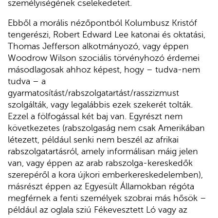
személyiségének cselekedeteit.
Ebből a morális nézőpontból Kolumbusz Kristóf
tengerészi, Robert Edward Lee katonai és oktatási,
Thomas Jefferson alkotmányozó, vagy éppen
Woodrow Wilson szociális törvényhozó érdemei
másodlagosak ahhoz képest, hogy – tudva-nem
tudva – a
gyarmatosítást/rabszolgatartást/rasszizmust
szolgálták, vagy legalábbis ezek szekerét tolták.
Ezzel a fölfogással két baj van. Egyrészt nem
következetes (rabszolgaság nem csak Amerikában
létezett, például senki nem beszél az afrikai
rabszolgatartásról, amely informálisan máig jelen
van, vagy éppen az arab rabszolga-kereskedők
szerepéről a kora újkori emberkereskedelemben),
másrészt éppen az Egyesült Államokban régóta
megférnek a fenti személyek szobrai más hősök –
például az oglala sziú Fékevesztett Ló vagy az