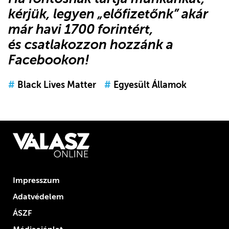
kérjük,
legyen „előfizetőnk”
akár
már havi 1700 forintért,
és
csatlakozzon hozzánk a
Facebookon
!
#
Black Lives Matter
#
Egyesült Államok
Impresszum
Adatvédelem
ÁSZF