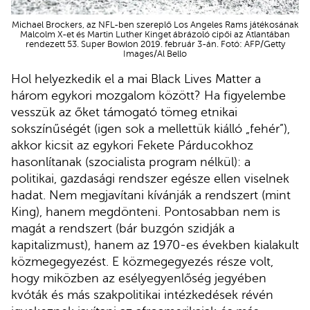
Michael Brockers, az NFL-ben szereplő Los Angeles Rams játékosának
Malcolm X-et és Martin Luther Kinget ábrázoló cipői az Atlantában
rendezett 53. Super Bowlon 2019. február 3-án. Fotó: AFP/Getty
Images/Al Bello
Hol helyezkedik el a mai Black Lives Matter a
három egykori mozgalom között? Ha figyelembe
vesszük az őket támogató tömeg etnikai
sokszínűségét (igen sok a mellettük kiálló „fehér”),
akkor kicsit az egykori Fekete Párducokhoz
hasonlítanak (szocialista program nélkül): a
politikai, gazdasági rendszer egésze ellen viselnek
hadat. Nem megjavítani kívánják a rendszert (mint
King), hanem megdönteni. Pontosabban nem is
magát a rendszert (bár buzgón szidják a
kapitalizmust), hanem az 1970-es években kialakult
közmegegyezést. E közmegegyezés része volt,
hogy miközben az esélyegyenlőség jegyében
kvóták és más szakpolitikai intézkedések révén