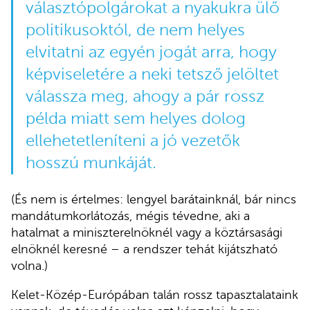
választópolgárokat a nyakukra ülő
politikusoktól, de nem helyes
elvitatni az egyén jogát arra, hogy
képviseletére a neki tetsző jelöltet
válassza meg, ahogy a pár rossz
példa miatt sem helyes dolog
ellehetetleníteni a jó vezetők
hosszú munkáját.
(És nem is értelmes: lengyel barátainknál, bár nincs
mandátumkorlátozás, mégis tévedne, aki a
hatalmat a miniszterelnöknél vagy a köztársasági
elnöknél keresné – a rendszer tehát kijátszható
volna.)
Kelet-Közép-Európában talán rossz tapasztalataink