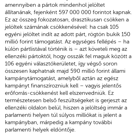
amennyiben a pártok mindenhol jelöltet
állítanának, fejenként 597 000 000 forintot kapnak.
Ez az összeg fokozatosan, drasztikusan csökken a
jelöltek számának csökkenésével: ha csak 105
egyéni jelöltet indít az adott párt, rögtön bukik 150
millió forint támogatást. Az egységes fellépés – ha
külön pártlistával történik is – azt követeli meg az
ellenzéki pártoktól, hogy osszák fel maguk között a
106 egyéni választókerületet, így végső soron
összesen kaphatnak majd 590 millió forint állami
kampánytámogatást, amelyből aztán az egész
kampányt finanszírozniuk kell – vagyis jelentős
erőforrás-csökkenést kell elszenvedniük. Ez
természetesen belső feszültségeket is gerjeszt az
ellenzéki oldalon belül, hiszen a jelöltség immár a
parlamenti helyen túl súlyos milliókat is jelent a
kampányban, márpedig a kampány további
parlamenti helyek eldöntője.