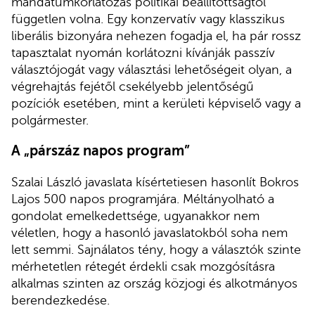
mandátumkorlátozás politikai beállítottságtól
független volna. Egy konzervatív vagy klasszikus
liberális bizonyára nehezen fogadja el, ha pár rossz
tapasztalat nyomán korlátozni kívánják passzív
választójogát vagy választási lehetőségeit olyan, a
végrehajtás fejétől csekélyebb jelentőségű
pozíciók esetében, mint a kerületi képviselő vagy a
polgármester.
A „párszáz napos program”
Szalai László javaslata kísértetiesen hasonlít Bokros
Lajos 500 napos programjára. Méltányolható a
gondolat emelkedettsége, ugyanakkor nem
véletlen, hogy a hasonló javaslatokból soha nem
lett semmi. Sajnálatos tény, hogy a választók szinte
mérhetetlen rétegét érdekli csak mozgósításra
alkalmas szinten az ország közjogi és alkotmányos
berendezkedése.