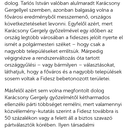
dolog. Tarlós István valóban alulmaradt Karácsony
Gergellyel szemben, azonban balgaság volna a
fővárosi eredményből messzemenő, országos
következtetéseket levonni. Egyfelől azért, mert
Karácsony Gergely győzelmével egy időben az
ország legtöbb városában a fideszes jelölt nyerte el
ismét a polgármesteri széket – hogy csak a
nagyobb településeket említsük. Márpedig
végignézve a rendszerváltozás óta tartott
országgyűlési – vagy bármilyen – választásokat,
láthatjuk, hogy a főváros és a nagyobb települések
sosem voltak a Fidesz bebetonozott területei.
Másfelől azért sem volna megfontolt dolog
Karácsony Gergely győzelmétől kétharmados
ellenzéki párti többséget remélni, mert valamennyi
közvélemény-kutatás szerint a Fidesz továbbra is
50 százalékon vagy a felett áll a biztos szavazó
pártválasztók körében. Ilyen társadalmi