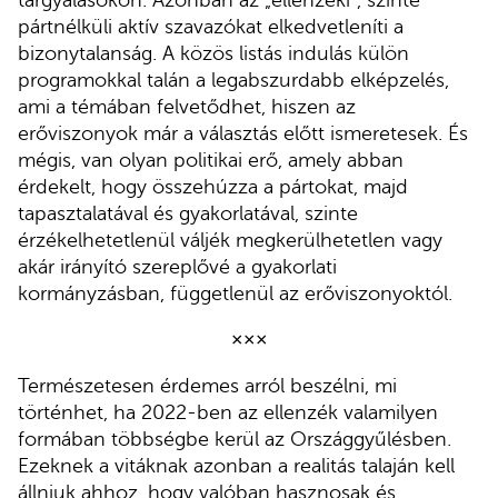
tárgyalásokon. Azonban az „ellenzéki”, szinte
pártnélküli aktív szavazókat elkedvetleníti a
bizonytalanság. A közös listás indulás külön
programokkal talán a legabszurdabb elképzelés,
ami a témában felvetődhet, hiszen az
erőviszonyok már a választás előtt ismeretesek. És
mégis, van olyan politikai erő, amely abban
érdekelt, hogy összehúzza a pártokat, majd
tapasztalatával és gyakorlatával, szinte
érzékelhetetlenül váljék megkerülhetetlen vagy
akár irányító szereplővé a gyakorlati
kormányzásban, függetlenül az erőviszonyoktól.
×××
Természetesen érdemes arról beszélni, mi
történhet, ha 2022-ben az ellenzék valamilyen
formában többségbe kerül az Országgyűlésben.
Ezeknek a vitáknak azonban a realitás talaján kell
állniuk ahhoz, hogy valóban hasznosak és