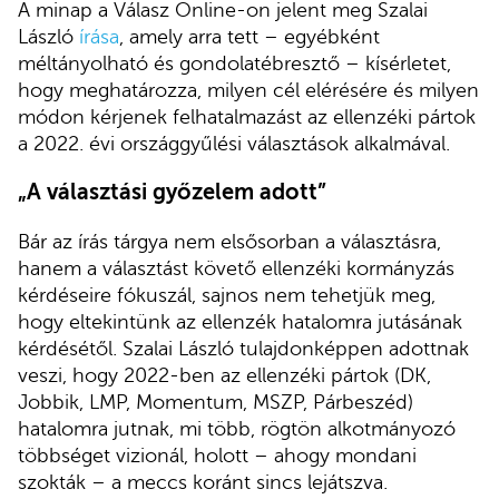
A minap a Válasz Online-on jelent meg Szalai
László
írása
, amely arra tett – egyébként
méltányolható és gondolatébresztő – kísérletet,
hogy meghatározza, milyen cél elérésére és milyen
módon kérjenek felhatalmazást az ellenzéki pártok
a 2022. évi országgyűlési választások alkalmával.
„A választási győzelem adott”
Bár az írás tárgya nem elsősorban a választásra,
hanem a választást követő ellenzéki kormányzás
kérdéseire fókuszál, sajnos nem tehetjük meg,
hogy eltekintünk az ellenzék hatalomra jutásának
kérdésétől. Szalai László tulajdonképpen adottnak
veszi, hogy 2022-ben az ellenzéki pártok (DK,
Jobbik, LMP, Momentum, MSZP, Párbeszéd)
hatalomra jutnak, mi több, rögtön alkotmányozó
többséget vizionál, holott – ahogy mondani
szokták – a meccs koránt sincs lejátszva.