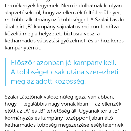
termékenyek legyenek. Nem indulhatnak ki olyan
alapvetésekből, hogy az ellenzék feltétlenül nyer,
mi több, alkotmányozó többséggel. A Szalai László
által leírt „B” kampány sajnálatos módon fordítva
közelíti meg a helyzetet: biztosra veszi a
kétharmados választási győzelmet, és ahhoz keres
kampánytémát.
Először azonban jó kampány kell.
A többséget csak utána szerezheti
meg az adott közösség.
Szalai Lászlónak valószínűleg igaza van abban,
hogy – legalábbis nagy vonalakban – az ellenzék
előtt az „A” és „B” lehetőség áll. Ugyanakkor a „B”
kormányzás és kampány középpontjában álló
kétharmados többség megszerzése esélytelennek