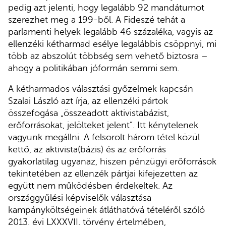
pedig azt jelenti, hogy legalább 92 mandátumot
szerezhet meg a 199-ből. A Fideszé tehát a
parlamenti helyek legalább 46 százaléka, vagyis az
ellenzéki kétharmad esélye legalábbis csöppnyi, mi
több az abszolút többség sem vehető biztosra –
ahogy a politikában jóformán semmi sem.
A kétharmados választási győzelmek kapcsán
Szalai László azt írja, az ellenzéki pártok
összefogása „összeadott aktivistabázist,
erőforrásokat, jelölteket jelent”. Itt kénytelenek
vagyunk megállni. A felsorolt három tétel közül
kettő, az aktivista(bázis) és az erőforrás
gyakorlatilag ugyanaz, hiszen pénzügyi erőforrások
tekintetében az ellenzék pártjai kifejezetten az
együtt nem működésben érdekeltek. Az
országgyűlési képviselők választása
kampányköltségeinek átláthatóvá tételéről szóló
2013. évi LXXXVII. törvény értelmében,