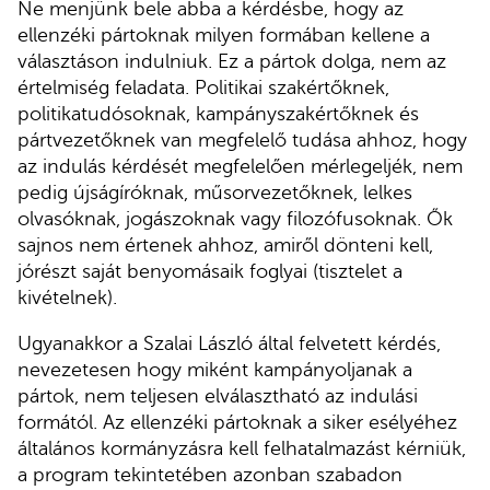
Ne menjünk bele abba a kérdésbe, hogy az
ellenzéki pártoknak milyen formában kellene a
választáson indulniuk. Ez a pártok dolga, nem az
értelmiség feladata. Politikai szakértőknek,
politikatudósoknak, kampányszakértőknek és
pártvezetőknek van megfelelő tudása ahhoz, hogy
az indulás kérdését megfelelően mérlegeljék, nem
pedig újságíróknak, műsorvezetőknek, lelkes
olvasóknak, jogászoknak vagy filozófusoknak. Ők
sajnos nem értenek ahhoz, amiről dönteni kell,
jórészt saját benyomásaik foglyai (tisztelet a
kivételnek).
Ugyanakkor a Szalai László által felvetett kérdés,
nevezetesen hogy miként kampányoljanak a
pártok, nem teljesen elválasztható az indulási
formától. Az ellenzéki pártoknak a siker esélyéhez
általános kormányzásra kell felhatalmazást kérniük,
a program tekintetében azonban szabadon