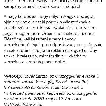
tűnik – nem is beszélve a Szalai László által kifejtett
kampánytéma vélhető sikertelenségéről.
A nagy kérdés az, hogy milyen Magyarországot
ajánlanak az ellenzéki pártok a választóknak a
következő, teljes ciklusra. Szalai László helyesen
jegyzi meg: a „nem Orbán” nem sikeres üzenet.
Először el kell készíteni a termék vagy
terméklehetőségek prototípusát vagy prototípusait,
s csak azután induljon a reklám és a gyártás. Úgy
sokkal hitelesebb, mint fordítva – akárhány
terméket akarnak is piacra dobni.
Nyitókép: Kövér László, az Országgyűlés elnöke (j),
mögötte Tordai Bence (j2), Szabó Tímea (b2)
frakcióvezető és Kocsis-Cake Olivio (b), a
Párbeszéd parlamenti képviselői az Országgyűlés
plenáris ülésén 2020. május 19-én. Fotó:
MTI/Szigetváry Zsolt