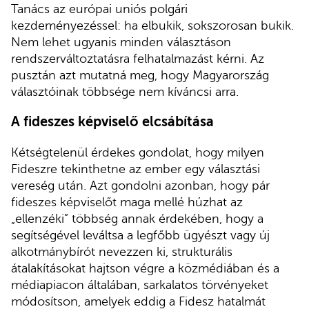
Tanács az európai uniós polgári
kezdeményezéssel: ha elbukik, sokszorosan bukik.
Nem lehet ugyanis minden választáson
rendszerváltoztatásra felhatalmazást kérni. Az
pusztán azt mutatná meg, hogy Magyarország
választóinak többsége nem kíváncsi arra.
A fideszes képviselő elcsábítása
Kétségtelenül érdekes gondolat, hogy milyen
Fideszre tekinthetne az ember egy választási
vereség után. Azt gondolni azonban, hogy pár
fideszes képviselőt maga mellé húzhat az
„ellenzéki” többség annak érdekében, hogy a
segítségével leváltsa a legfőbb ügyészt vagy új
alkotmánybírót nevezzen ki, strukturális
átalakításokat hajtson végre a közmédiában és a
médiapiacon általában, sarkalatos törvényeket
módosítson, amelyek eddig a Fidesz hatalmát