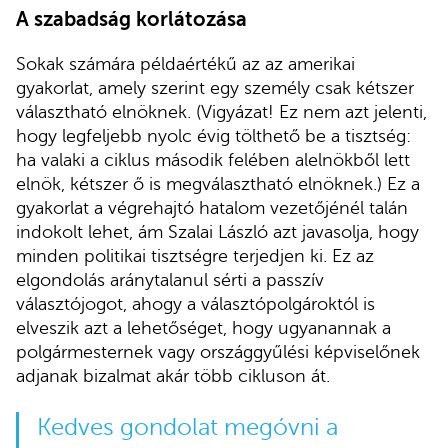
A szabadság korlátozása
Sokak számára példaértékű az az amerikai
gyakorlat, amely szerint egy személy csak kétszer
választható elnöknek. (Vigyázat! Ez nem azt jelenti,
hogy legfeljebb nyolc évig tölthető be a tisztség:
ha valaki a ciklus második felében alelnökből lett
elnök, kétszer ő is megválasztható elnöknek.) Ez a
gyakorlat a végrehajtó hatalom vezetőjénél talán
indokolt lehet, ám Szalai László azt javasolja, hogy
minden politikai tisztségre terjedjen ki. Ez az
elgondolás aránytalanul sérti a passzív
választójogot, ahogy a választópolgároktól is
elveszik azt a lehetőséget, hogy ugyanannak a
polgármesternek vagy országgyűlési képviselőnek
adjanak bizalmat akár több cikluson át.
Kedves gondolat megóvni a