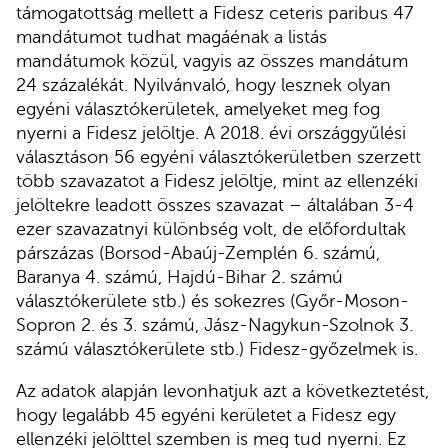
támogatottság mellett a Fidesz ceteris paribus 47
mandátumot tudhat magáénak a listás
mandátumok közül, vagyis az összes mandátum
24 százalékát. Nyilvánvaló, hogy lesznek olyan
egyéni választókerületek, amelyeket meg fog
nyerni a Fidesz jelöltje. A 2018. évi országgyűlési
választáson 56 egyéni választókerületben szerzett
több szavazatot a Fidesz jelöltje, mint az ellenzéki
jelöltekre leadott összes szavazat – általában 3-4
ezer szavazatnyi különbség volt, de előfordultak
párszázas (Borsod-Abaúj-Zemplén 6. számú,
Baranya 4. számú, Hajdú-Bihar 2. számú
választókerülete stb.) és sokezres (Győr-Moson-
Sopron 2. és 3. számú, Jász-Nagykun-Szolnok 3.
számú választókerülete stb.) Fidesz-győzelmek is.
Az adatok alapján levonhatjuk azt a következtetést,
hogy legalább 45 egyéni kerületet a Fidesz egy
ellenzéki jelölttel szemben is meg tud nyerni. Ez