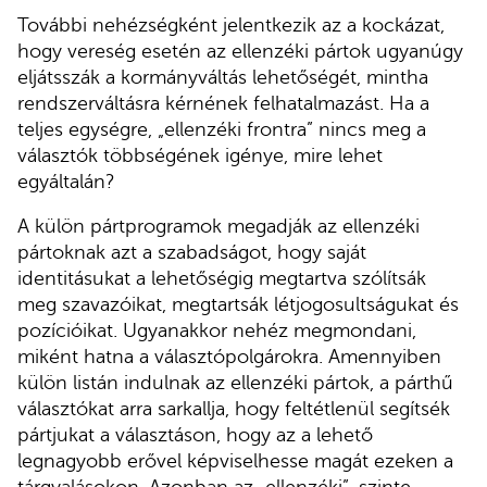
További nehézségként jelentkezik az a kockázat,
hogy vereség esetén az ellenzéki pártok ugyanúgy
eljátsszák a kormányváltás lehetőségét, mintha
rendszerváltásra kérnének felhatalmazást. Ha a
teljes egységre, „ellenzéki frontra” nincs meg a
választók többségének igénye, mire lehet
egyáltalán?
A külön pártprogramok megadják az ellenzéki
pártoknak azt a szabadságot, hogy saját
identitásukat a lehetőségig megtartva szólítsák
meg szavazóikat, megtartsák létjogosultságukat és
pozícióikat. Ugyanakkor nehéz megmondani,
miként hatna a választópolgárokra. Amennyiben
külön listán indulnak az ellenzéki pártok, a párthű
választókat arra sarkallja, hogy feltétlenül segítsék
pártjukat a választáson, hogy az a lehető
legnagyobb erővel képviselhesse magát ezeken a