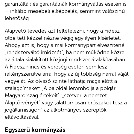
garantálták és garantálnák kormányváltás esetén is
– inkább mesebeli elképzelés, semmint valószínű
lehetőség.
Alapvető tévedés azt feltételezni, hogy a Fidesz
ölbe tett kézzel nézne végig egy ilyen kísérletet.
Ahogy azt is, hogy a mai kormánypárt elveszítené
„rendszerváltó imidzsét”, ha nem működne közre
az általa kialakított közjogi rendszer átalakításában.
A Fidesz nincs és vereség esetén sem lesz
rákényszerülve arra, hogy az új többség narratíváját
vegye át. Az olvasó szinte láthatja maga előtt a
szalagcímeket: „A baloldal lerombolja a polgári
Magyarország értékeit”, „szétveri a nemzet
Alaptörvényét” vagy „alattomosan erőszakot tesz a
jogállamiságon” az alkotmányos szereplők
eltávolításával.
Egyszerű kormányzás