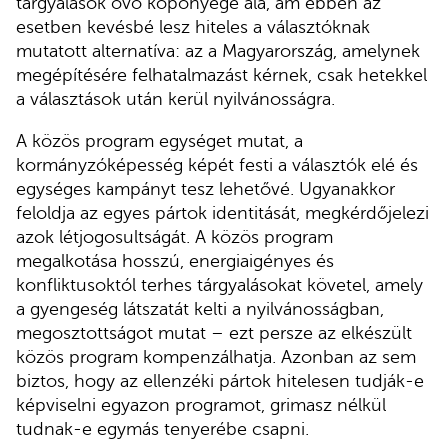
tárgyalások óvó köpönyege alá, ám ebben az
esetben kevésbé lesz hiteles a választóknak
mutatott alternatíva: az a Magyarország, amelynek
megépítésére felhatalmazást kérnek, csak hetekkel
a választások után kerül nyilvánosságra.
A közös program egységet mutat, a
kormányzóképesség képét festi a választók elé és
egységes kampányt tesz lehetővé. Ugyanakkor
feloldja az egyes pártok identitását, megkérdőjelezi
azok létjogosultságát. A közös program
megalkotása hosszú, energiaigényes és
konfliktusoktól terhes tárgyalásokat követel, amely
a gyengeség látszatát kelti a nyilvánosságban,
megosztottságot mutat – ezt persze az elkészült
közös program kompenzálhatja. Azonban az sem
biztos, hogy az ellenzéki pártok hitelesen tudják-e
képviselni egyazon programot, grimasz nélkül
tudnak-e egymás tenyerébe csapni.