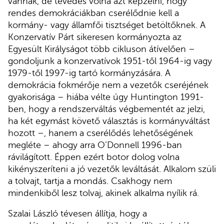
vannak, de tévedés volna azt képzelni, hogy
rendes demokráciákban cserélődnie kell a
kormány- vagy államfői tisztséget betöltőknek. A
Konzervatív Párt sikeresen kormányozta az
Egyesült Királyságot több cikluson átívelően –
gondoljunk a konzervatívok 1951-től 1964-ig vagy
1979-től 1997-ig tartó kormányzására. A
demokrácia fokmérője nem a vezetők cseréjének
gyakorisága – hiába vélte úgy Huntington 1991-
ben, hogy a rendszerváltás végbementét az jelzi,
ha két egymást követő választás is kormányváltást
hozott –, hanem a cserélődés lehetőségének
megléte – ahogy arra O’Donnell 1996-ban
rávilágított. Éppen ezért botor dolog volna
kikényszeríteni a jó vezetők leváltását. Alkalom szüli
a tolvajt, tartja a mondás. Csakhogy nem
mindenkiből lesz tolvaj, akinek alkalma nyílik rá.
Szalai László tévesen állítja, hogy a