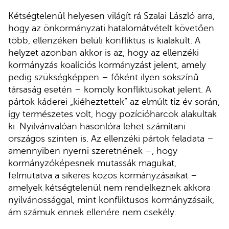
Kétségtelenül helyesen világít rá Szalai László arra,
hogy az önkormányzati hatalomátvételt követően
több, ellenzéken belüli konfliktus is kialakult. A
helyzet azonban akkor is az, hogy az ellenzéki
kormányzás koalíciós kormányzást jelent, amely
pedig szükségképpen – főként ilyen sokszínű
társaság esetén – komoly konfliktusokat jelent. A
pártok káderei „kiéheztettek” az elmúlt tíz év során,
így természetes volt, hogy pozícióharcok alakultak
ki. Nyilvánvalóan hasonlóra lehet számítani
országos szinten is. Az ellenzéki pártok feladata –
amennyiben nyerni szeretnének –, hogy
kormányzóképesnek mutassák magukat,
felmutatva a sikeres közös kormányzásaikat –
amelyek kétségtelenül nem rendelkeznek akkora
nyilvánossággal, mint konfliktusos kormányzásaik,
ám számuk ennek ellenére nem csekély.