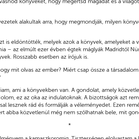
olvasnod könyveket, hogy megértsd magadat és a világo
vezetek alakultak arra, hogy megmondják, milyen könyve
t is eldöntötték, melyek azok a könyvek, amelyeket a 
nia – az elmúlt ezer évben égtek máglyák Madridtól Nü
vek. Rosszabb esetben az írójuk is.
 hogy mit olvas az ember? Miért csap össze a társadalom
?
fiam, ami a könyvekben van. A gondolat, amely közvetle
lom, ez az oka az indulatoknak. A bizottságok azt reméli
al lesznek rád és formálják a véleményedet. Ezen rem
rt abba közvetlenül még nem szólhatnak bele, mit gond
*
élményem a kamaszkoromig. Tisztességen elolvastam a 