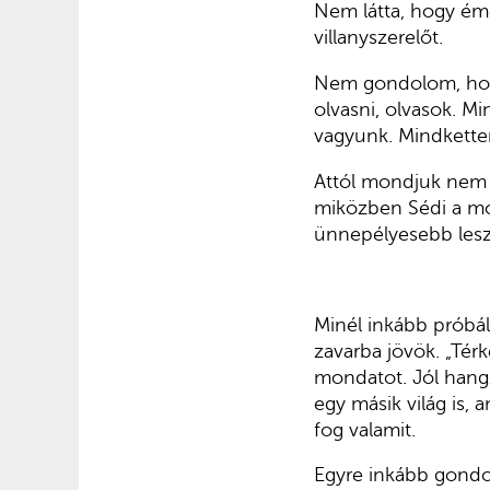
Nem látta, hogy éme
villanyszerelőt.
Nem gondolom, hogy
olvasni, olvasok. Mi
vagyunk. Mindkette
Attól mondjuk nem 
miközben Sédi a mobi
ünnepélyesebb lesz
Minél inkább próbá
zavarba jövök. „Tér
mondatot. Jól hangz
egy másik világ is,
fog valamit.
Egyre inkább gondol