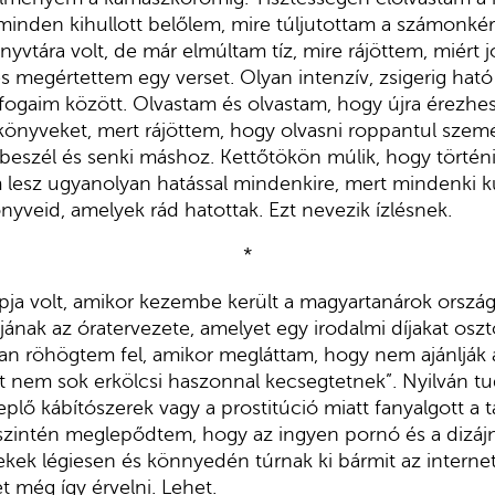
minden kihullott belőlem, mire túljutottam a számonké
yvtára volt, de már elmúltam tíz, mire rájöttem, miért 
s megértettem egy verset. Olyan intenzív, zsigerig ható
 fogaim között. Olvastam és olvastam, hogy újra érezh
könyveket, mert rájöttem, hogy olvasni roppantul szem
beszél és senki máshoz. Kettőtökön múlik, hogy történ
 lesz ugyanolyan hatással mindenkire, mert mindenki k
nyveid, amelyek rád hatottak. Ezt nevezik ízlésnek.
*
pja volt, amikor kezembe került a magyartanárok orszá
ak az óratervezete, amelyet egy irodalmi díjakat oszt
an röhögtem fel, amikor megláttam, hogy nem ajánlják 
t nem sok erkölcsi haszonnal kecsegtetnek”. Nyilván t
lő kábítószerek vagy a prostitúció miatt fanyalgott a 
őszintén meglepődtem, hogy az ingyen pornó és a dizáj
ekek légiesen és könnyedén túrnak ki bármit az interne
t még így érvelni. Lehet.