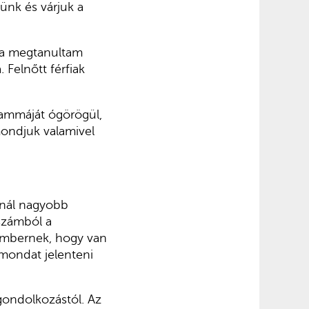
ünk és várjuk a
ta megtanultam
 Felnőtt férfiak
rammáját ógörögül,
 mondjuk valamivel
nnál nagyobb
számból a
 embernek, hogy van
 mondat jelenteni
gondolkozástól. Az