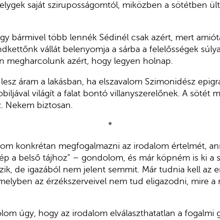
lygek saját sziruposságomtól, miközben a sötétben ült
 bármivel több lennék Sédinél csak azért, mert amió
ndkettőnk vállát belenyomja a sárba a felelősségek súlya.
n megharcolunk azért, hogy legyen holnap.
lesz áram a lakásban, ha elszavalom Szimonidész epig
ljával világít a falat bontó villanyszerelőnek. A sötét
. Nekem biztosan.
*
lom konkrétan megfogalmazni az irodalom értelmét, a
kép a belső tájhoz” – gondolom, és már köpném is ki a 
ik, de igazából nem jelent semmit. Már tudnia kell az
 amelyben az érzékszerveivel nem tud eligazodni, mire a
om úgy, hogy az irodalom elválaszthatatlan a fogalmi 