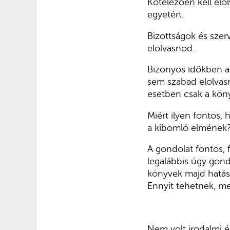
Kötelezően kell el
egyetért.
Bizottságok és szer
elolvasnod.
Bizonyos időkben az
sem szabad elolvas
esetben csak a köny
Miért ilyen fontos,
a kibomló elmének
A gondolat fontos, 
legalábbis úgy gondo
könyvek majd hatáss
Ennyit tehetnek, me
Nem volt irodalmi 