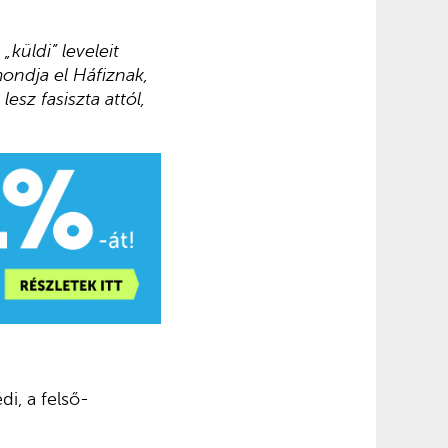
küldi” leveleit
ondja el Háfiznak,
sz fasiszta attól,
i, a felső-