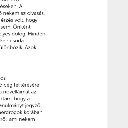
réseken. A
jó nekem az olvasás.
 érzés volt, hogy
essem. Önként
élyes dolog. Minden
ik-e csoda.
ülönbözik. Azok
gos
ó cég felkérésére
a novelláimat az
udtam, hogy a
tanulmányt jegyző
nerdrogok korában,
tről, ami nekem