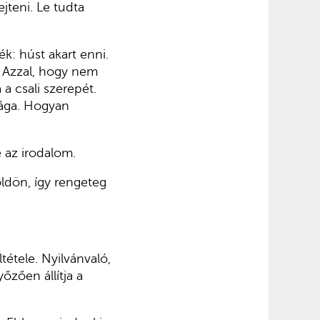
jteni. Le tudta
k: húst akart enni.
. Azzal, hogy nem
 a csali szerepét.
rsága. Hogyan
e az irodalom.
ldön, így rengeteg
ltétele. Nyilvánvaló,
őzően állítja a