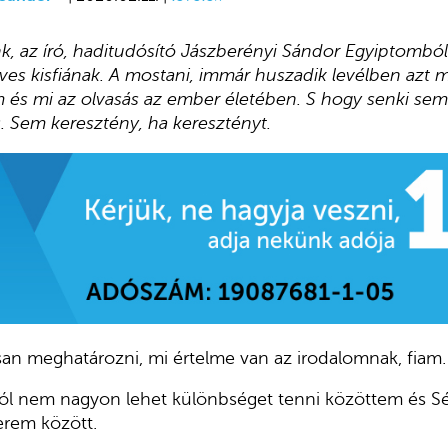
, az író, haditudósító Jászberényi Sándor Egyiptomból „
ves kisfiának. A mostani, immár huszadik levélben azt m
 és mi az olvasás az ember életében. S hogy senki sem le
as. Sem keresztény, ha keresztényt.
 meghatározni, mi értelme van az irodalomnak, fiam.
l nem nagyon lehet különbséget tenni közöttem és Séd
rem között.