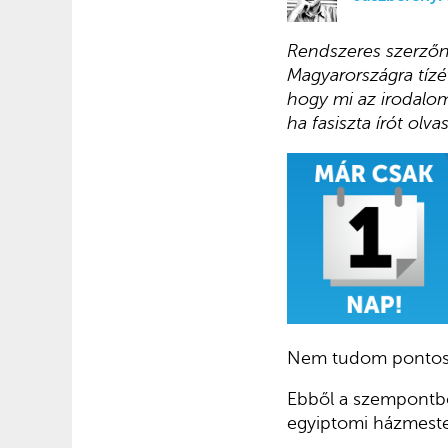
Rendszeres szerzőnk
Magyarországra tízé
hogy mi az irodalom
ha fasiszta írót olv
Nem tudom pontosan
Ebből a szempontbó
egyiptomi házmeste