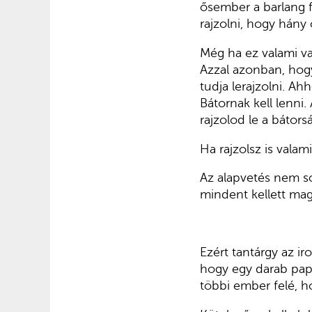
ősember a barlang fa
rajzolni, hogy hány 
Még ha ez valami va
Azzal azonban, hog
tudja lerajzolni. Ah
Bátornak kell lenni.
rajzolod le a bátor
Ha rajzolsz is vala
Az alapvetés nem so
mindent kellett magy
Ezért tantárgy az iro
hogy egy darab papí
többi ember felé, h