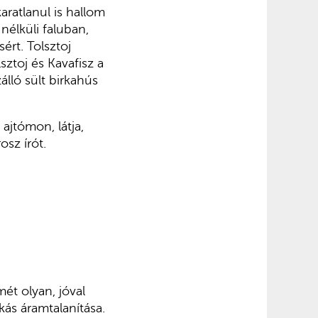
aratlanul is hallom
nélküli faluban,
rt. Tolsztoj
ztoj és Kavafisz a
lló sült birkahús
ajtómon, látja,
sz írót.
ét olyan, jóval
kás áramtalanítása.