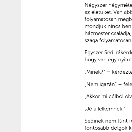
Négyszer négymétere
az életüket. Van ab
folyamatosan megbet
mondjuk nincs benne
házmester családja,
szaga folyamatosan 
Egyszer Sédi rákérd
hogy van egy nyitot
„Minek?”
–
kérdezte
„Nem igazán”
–
fele
„Akkor mi célból ol
„Jó a lelkemnek.”
Sédinek nem tűnt fel
fontosabb dolgok köt