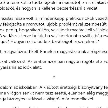
lára remekül le tudta rajzolni a mamutot, amit el akart e
oldalról, és hogyan is kellene becserkészni a vadat.
rázslás része volt is, mindenképp praktikus okok vezetté
y felrajzolta a mamutot, újabb problémával szembesült
hoz pedig, hogy sikerüljön, valakinek magára kell vállalnia
 A vadászat terve bukik, ha valakinek inába száll a báto
ságot? Hogyan rajzolod le a barátságot, a szerelmet?
mit, magyaráznod kell. Ennek a magyarázatnak a rögzítés
kat változott. Az ember azonban nagyon régóta él a Fö
aráznia az idők alatt.
*
dalom az iskolában. A kiállított érettségi bizonyítvány fe
r a világon senkit nem tesz éretté, ellenben elég meggy
ogy bizonyos tudással a világról már rendelkezel.