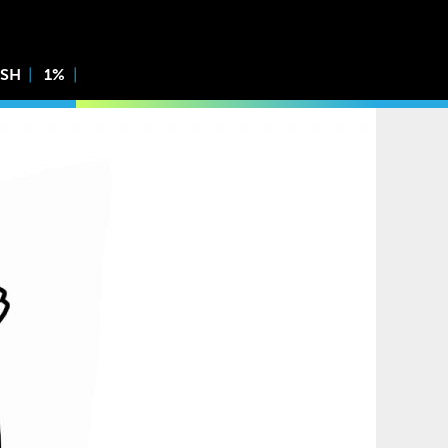
ISH
1%