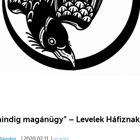
mindig magánügy” – Levelek Háfiznak 
 Sándor
| 2020.02.11. |
levelek