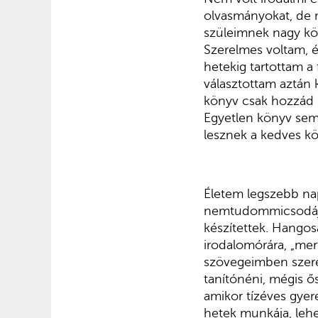
olvasmányokat, de 
szüleimnek nagy kön
Szerelmes voltam, é
hetekig tartottam a
választottam aztán 
könyv csak hozzád 
Egyetlen könyv sem
lesznek a kedves kö
Életem legszebb na
nemtudommicsodáján
készítettek. Hangos
irodalomórára, „mer
szövegeimben szerep
tanítónéni, mégis 
amikor tízéves gyer
hetek munkája, lehe