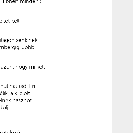
t. Ebben mindenki
ket kell
világon senkinek
rnbergig. Jobb
 azon, hogy mi kell
nül hat rád. Én
k, a kijelölt
élnek hasznot.
olj.
kötelező