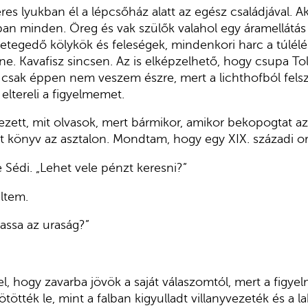
s lyukban él a lépcsőház alatt az egész családjával. Ak
ban minden. Öreg és vak szülők valahol egy áramellátás 
egedő kölykök és feleségek, mindenkori harc a túlélésé
. Kavafisz sincsen. Az is elképzelhető, hogy csupa Tols
 csak éppen nem veszem észre, mert a lichthofból felszá
eltereli a figyelmemet.
ezett, mit olvasok, mert bármikor, amikor bekopogtat az 
t könyv az asztalon. Mondtam, hogy egy XIX. századi oro
 Sédi. „Lehet vele pénzt keresni?”
ltem.
vassa az uraság?”
, hogy zavarba jövök a saját válaszomtól, mert a figyelm
ötték le, mint a falban kigyulladt villanyvezeték és a la