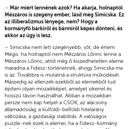
–
Már miért lennének azok? Ha akarja, holnaptól
Mészáros is szegény ember, lásd még Simicska. Ez
az illiberalizmus lényege, nem? Hogy a
kormányfő bárkiről és bármiről képes dönteni, és
akkor az úgy is lesz.
– Simicska nem lett szegényebb, sőt, de értem.
Mégis: ha holnaptól nem Mészáros Lőrinc lenne a
Mészáros Lőrinc, attól még ő kiszedhetetlen eleme
maradna a Fidesz-történetnek, ahogy Simicska ma
is az. Továbbra is mutatná a struktúra működését.
Márpedig az ellenzék ezekből az elemekből tud
építeni olyan mozaikképet, amelyet sikerrel és
hosszú távon használhat. Abban a mozaikban
persze nem kap helyet a CSOK, az alacsony
államadósság, a külföldi-belföldi hitelarány
változása, a gazdasági stabilitás. A valóságos
puzzle-nek ezek is elemei, ha a Fidesz-kormány