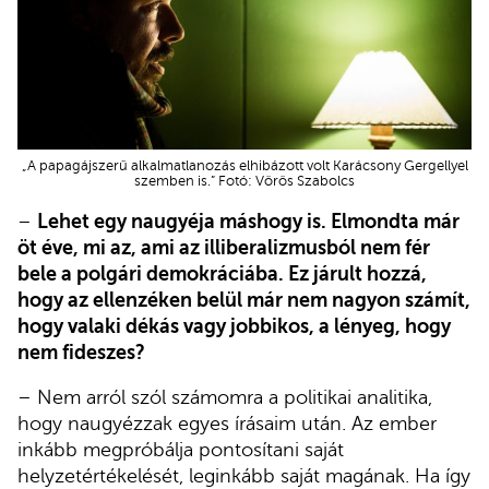
„A papagájszerű alkalmatlanozás elhibázott volt Karácsony Gergellyel
szemben is.” Fotó: Vörös Szabolcs
–
Lehet egy naugyéja máshogy is. Elmondta már
öt éve, mi az, ami az illiberalizmusból nem fér
bele a polgári demokráciába. Ez járult hozzá,
hogy az ellenzéken belül már nem nagyon számít,
hogy valaki dékás vagy jobbikos, a lényeg, hogy
nem fideszes?
– Nem arról szól számomra a politikai analitika,
hogy naugyézzak egyes írásaim után. Az ember
inkább megpróbálja pontosítani saját
helyzetértékelését, leginkább saját magának. Ha így