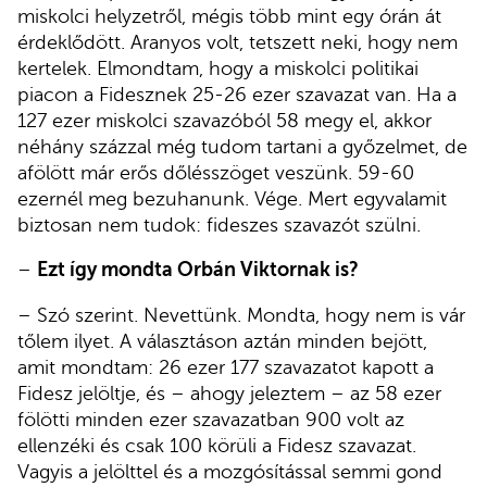
miskolci helyzetről, mégis több mint egy órán át
érdeklődött. Aranyos volt, tetszett neki, hogy nem
kertelek. Elmondtam, hogy a miskolci politikai
piacon a Fidesznek 25-26 ezer szavazat van. Ha a
127 ezer miskolci szavazóból 58 megy el, akkor
néhány százzal még tudom tartani a győzelmet, de
afölött már erős dőlésszöget veszünk. 59-60
ezernél meg bezuhanunk. Vége. Mert egyvalamit
biztosan nem tudok: fideszes szavazót szülni.
–
Ezt így mondta Orbán Viktornak is?
– Szó szerint. Nevettünk. Mondta, hogy nem is vár
tőlem ilyet. A választáson aztán minden bejött,
amit mondtam: 26 ezer 177 szavazatot kapott a
Fidesz jelöltje, és – ahogy jeleztem – az 58 ezer
fölötti minden ezer szavazatban 900 volt az
ellenzéki és csak 100 körüli a Fidesz szavazat.
Vagyis a jelölttel és a mozgósítással semmi gond