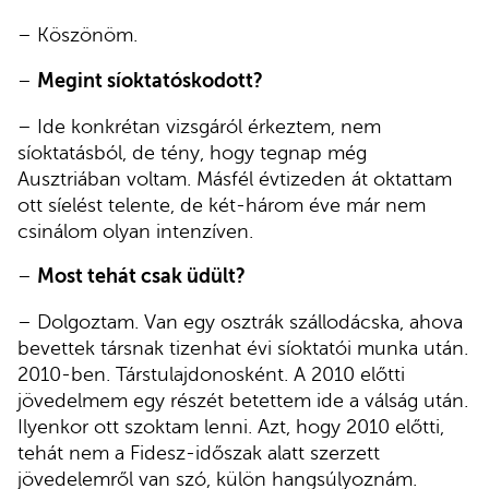
– Köszönöm.
–
Megint síoktatóskodott?
– Ide konkrétan vizsgáról érkeztem, nem
síoktatásból, de tény, hogy tegnap még
Ausztriában voltam. Másfél évtizeden át oktattam
ott síelést telente, de két-három éve már nem
csinálom olyan intenzíven.
–
Most tehát csak üdült?
– Dolgoztam. Van egy osztrák szállodácska, ahova
bevettek társnak tizenhat évi síoktatói munka után.
2010-ben. Társtulajdonosként. A 2010 előtti
jövedelmem egy részét betettem ide a válság után.
Ilyenkor ott szoktam lenni. Azt, hogy 2010 előtti,
tehát nem a Fidesz-időszak alatt szerzett
jövedelemről van szó, külön hangsúlyoznám.