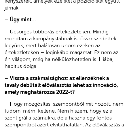
kényszerek, amelyek ezekkel a pozíciókkal együtt
járnak.
–
Úgy mint…
– Ücsörgés többórás értekezleteken. Mindig
mondtam a kampánystábnak is: összeszedettek
legyünk, mert halálosan unom ezeken az
értekezleteken – leginkább magamat. Ez nem az
én világom, még ha nélkülözhetetlen is. Hiába,
habitus dolga.
–
Vissza a szakmaisághoz: az ellenzéknek a
tavaly debütált előválasztás lehet az innováció,
amely meghatározza 2022-t?
– Hogy mozgósítási szempontból mit hozott, nem
tudom, mérni kellene. Nem hiszem, hogy ez a
szent grál a számukra, de a haszna egy fontos
szempontból azért elvitathatatlan. Az előválasztás a