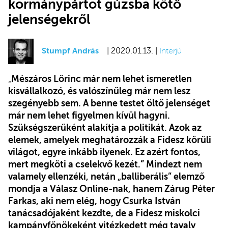
kormánypártot gúzsba kötő
jelenségekről
Stumpf András
| 2020.01.13. |
Interjú
„
Mészáros Lőrinc már nem lehet ismeretlen
kisvállalkozó, és valószínűleg már nem lesz
szegényebb sem. A benne testet öltő jelenséget
már nem lehet figyelmen kívül hagyni.
Szükségszerűként alakítja a politikát. Azok az
elemek, amelyek meghatározzák a Fidesz körüli
világot, egyre inkább ilyenek. Ez azért fontos,
mert megköti a cselekvő kezét.” Mindezt nem
valamely ellenzéki, netán „balliberális” elemző
mondja a Válasz Online-nak, hanem Zárug Péter
Farkas, aki nem elég, hogy Csurka István
tanácsadójaként kezdte, de a Fidesz miskolci
kampányfőnökeként vitézkedett még tavaly