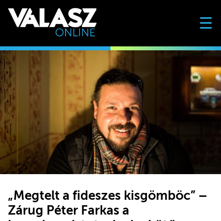
☰
„Megtelt a fideszes kisgömböc” –
Zárug Péter Farkas a