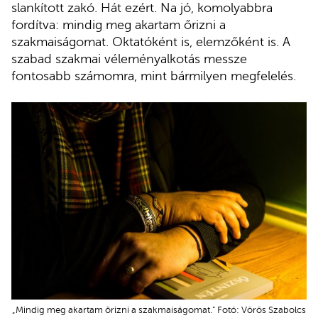
slankított zakó. Hát ezért. Na jó, komolyabbra
fordítva: mindig meg akartam őrizni a
szakmaiságomat. Oktatóként is, elemzőként is. A
szabad szakmai véleményalkotás messze
fontosabb számomra, mint bármilyen megfelelés.
„Mindig meg akartam őrizni a szakmaiságomat.” Fotó: Vörös Szabolcs