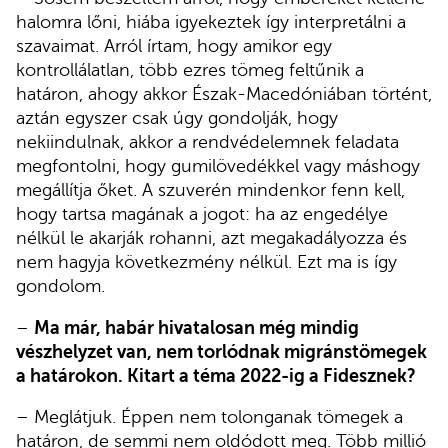
halomra lőni, hiába igyekeztek így interpretálni a
szavaimat. Arról írtam, hogy amikor egy
kontrollálatlan, több ezres tömeg feltűnik a
határon, ahogy akkor Észak-Macedóniában történt,
aztán egyszer csak úgy gondolják, hogy
nekiindulnak, akkor a rendvédelemnek feladata
megfontolni, hogy gumilövedékkel vagy máshogy
megállítja őket. A szuverén mindenkor fenn kell,
hogy tartsa magának a jogot: ha az engedélye
nélkül le akarják rohanni, azt megakadályozza és
nem hagyja következmény nélkül. Ezt ma is így
gondolom.
–
Ma már, habár hivatalosan még mindig
vészhelyzet van, nem torlódnak migránstömegek
a határokon. Kitart a téma 2022-ig a Fidesznek?
– Meglátjuk. Éppen nem tolonganak tömegek a
határon, de semmi nem oldódott meg. Több millió