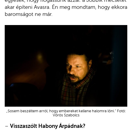
akar építeni Avasra. Én meg mondtam, hogy ekkora
baromságot ne már.
„Sosem beszéltem arról, hogy embereket kellene halomra lőni.” Fotó:
Vörös Szabolcs
–
Visszaszólt Habony Árpádnak?