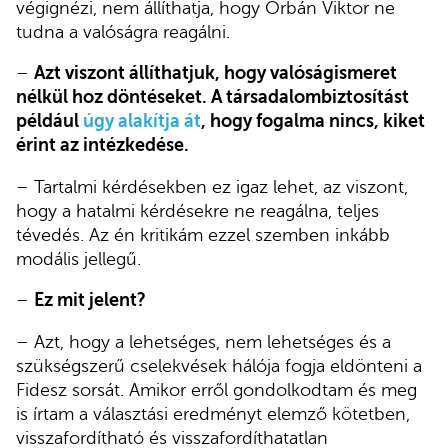
végignézi, nem állíthatja, hogy Orbán Viktor ne
tudna a valóságra reagálni.
–
Azt viszont állíthatjuk, hogy valóságismeret
nélkül hoz döntéseket. A társadalombiztosítást
például
úgy alakítja át
, hogy fogalma nincs, kiket
érint az intézkedése.
– Tartalmi kérdésekben ez igaz lehet, az viszont,
hogy a hatalmi kérdésekre ne reagálna, teljes
tévedés. Az én kritikám ezzel szemben inkább
modális jellegű.
–
Ez mit jelent?
– Azt, hogy a lehetséges, nem lehetséges és a
szükségszerű cselekvések hálója fogja eldönteni a
Fidesz sorsát. Amikor erről gondolkodtam és meg
is írtam a választási eredményt elemző kötetben,
visszafordítható és visszafordíthatatlan