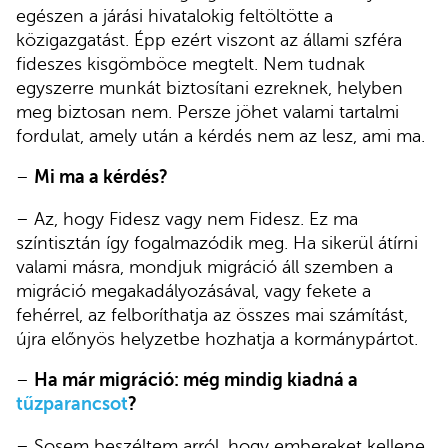
egészen a járási hivatalokig feltöltötte a
közigazgatást. Épp ezért viszont az állami szféra
fideszes kisgömböce megtelt. Nem tudnak
egyszerre munkát biztosítani ezreknek, helyben
meg biztosan nem. Persze jöhet valami tartalmi
fordulat, amely után a kérdés nem az lesz, ami ma.
–
Mi ma a kérdés?
– Az, hogy Fidesz vagy nem Fidesz. Ez ma
színtisztán így fogalmazódik meg. Ha sikerül átírni
valami másra, mondjuk migráció áll szemben a
migráció megakadályozásával, vagy fekete a
fehérrel, az felboríthatja az összes mai számítást,
újra előnyös helyzetbe hozhatja a kormánypártot.
–
Ha már migráció: még mindig kiadná a
tűzparancsot
?
– Sosem beszéltem arról, hogy embereket kellene