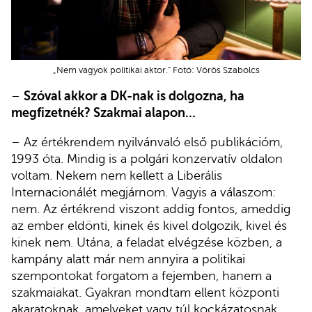
„Nem vagyok politikai aktor.” Fotó: Vörös Szabolcs
–
Szóval akkor a DK-nak is dolgozna, ha
megfizetnék? Szakmai alapon…
– Az értékrendem nyilvánvaló első publikációm,
1993 óta. Mindig is a polgári konzervatív oldalon
voltam. Nekem nem kellett a Liberális
Internacionálét megjárnom. Vagyis a válaszom:
nem. Az értékrend viszont addig fontos, ameddig
az ember eldönti, kinek és kivel dolgozik, kivel és
kinek nem. Utána, a feladat elvégzése közben, a
kampány alatt már nem annyira a politikai
szempontokat forgatom a fejemben, hanem a
szakmaiakat. Gyakran mondtam ellent központi
akaratoknak, amelyeket vagy túl kockázatosnak