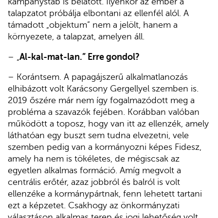
kampánystáb is belátott. Ilyenkor az ember a
talapzatot próbálja elbontani az ellenfél alól. A
támadott „objektum” nem a jelölt, hanem a
környezete, a talapzat, amelyen áll.
– „
Al-kal-mat-lan.” Erre gondol?
– Korántsem. A papagájszerű alkalmatlanozás
elhibázott volt Karácsony Gergellyel szemben is.
2019 őszére már nem így fogalmazódott meg a
probléma a szavazók fejében. Korábban valóban
működött a toposz, hogy van itt az ellenzék, amely
láthatóan egy buszt sem tudna elvezetni, vele
szemben pedig van a kormányozni képes Fidesz,
amely ha nem is tökéletes, de mégiscsak az
egyetlen alkalmas formáció. Amíg megvolt a
centrális erőtér, azaz jobbról és balról is volt
ellenzéke a kormánypártnak, fenn lehetett tartani
ezt a képzetet. Csakhogy az önkormányzati
választáson alkalmas terep és jogi lehetőség volt