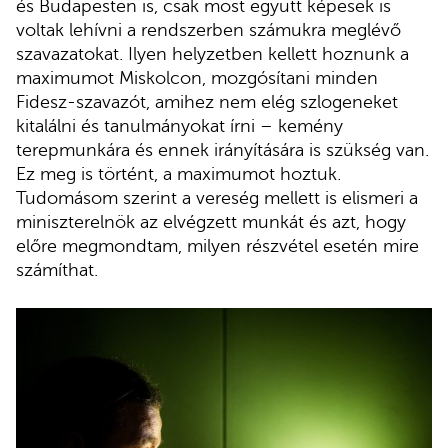
és Budapesten is, csak most együtt képesek is
voltak lehívni a rendszerben számukra meglévő
szavazatokat. Ilyen helyzetben kellett hoznunk a
maximumot Miskolcon, mozgósítani minden
Fidesz-szavazót, amihez nem elég szlogeneket
kitalálni és tanulmányokat írni – kemény
terepmunkára és ennek irányítására is szükség van.
Ez meg is történt, a maximumot hoztuk.
Tudomásom szerint a vereség mellett is elismeri a
miniszterelnök az elvégzett munkát és azt, hogy
előre megmondtam, milyen részvétel esetén mire
számíthat.