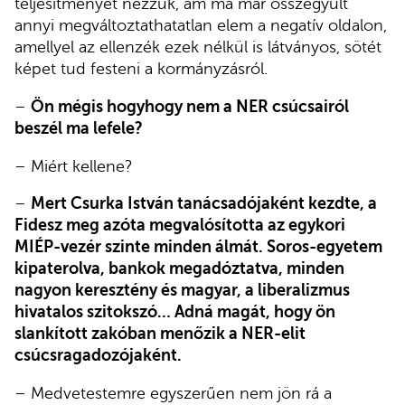
teljesítményét nézzük, ám ma már összegyűlt
annyi megváltoztathatatlan elem a negatív oldalon,
amellyel az ellenzék ezek nélkül is látványos, sötét
képet tud festeni a kormányzásról.
–
Ön mégis hogyhogy nem a NER csúcsairól
beszél ma lefele?
– Miért kellene?
–
Mert Csurka István tanácsadójaként kezdte, a
Fidesz meg azóta megvalósította az egykori
MIÉP-vezér szinte minden álmát. Soros-egyetem
kipaterolva, bankok megadóztatva, minden
nagyon keresztény és magyar, a liberalizmus
hivatalos szitokszó… Adná magát, hogy ön
slankított zakóban menőzik a NER-elit
csúcsragadozójaként.
– Medvetestemre egyszerűen nem jön rá a