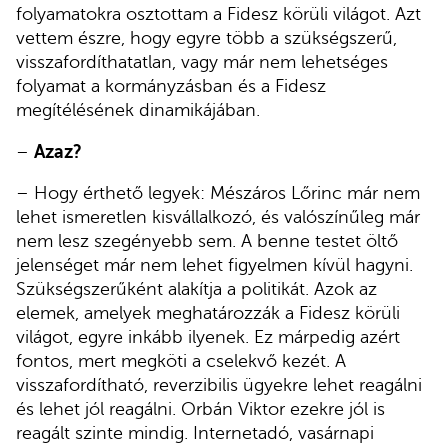
folyamatokra osztottam a Fidesz körüli világot. Azt
vettem észre, hogy egyre több a szükségszerű,
visszafordíthatatlan, vagy már nem lehetséges
folyamat a kormányzásban és a Fidesz
megítélésének dinamikájában.
–
Azaz?
– Hogy érthető legyek: Mészáros Lőrinc már nem
lehet ismeretlen kisvállalkozó, és valószínűleg már
nem lesz szegényebb sem. A benne testet öltő
jelenséget már nem lehet figyelmen kívül hagyni.
Szükségszerűként alakítja a politikát. Azok az
elemek, amelyek meghatározzák a Fidesz körüli
világot, egyre inkább ilyenek. Ez márpedig azért
fontos, mert megköti a cselekvő kezét. A
visszafordítható, reverzibilis ügyekre lehet reagálni
és lehet jól reagálni. Orbán Viktor ezekre jól is
reagált szinte mindig. Internetadó, vasárnapi