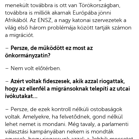
menekült továbbra is ott van Törökországban,
továbbra is milliók akarnak Európába jönni
Afrikából. Az ENSZ, a nagy katonai szervezetek a
világ első három problémája között tartják számon
a migrációt.
–
Persze, de működött ez most az
önkormányzatin?
– Nem volt előtérben.
–
Azért voltak fideszesek, akik azzal riogattak,
hogy az ellenfél a migránsoknak telepíti az utcai
ivókutakat…
– Persze, de ezek kontroll nélküli ostobaságok
voltak. Amelyekre, ha felvetődnek, gond nélkül
lehet nemet is mondani. Még tavaly, a parlamenti
választási kampányában nekem is mondták
egyesek, hogy riogassunk azzal: a Jobbik mecsetet