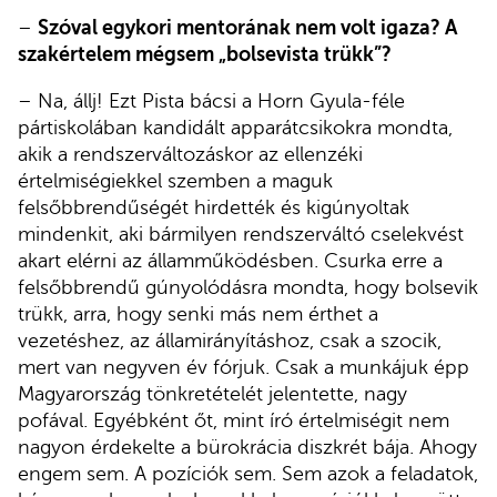
–
Szóval egykori mentorának nem volt igaza? A
szakértelem mégsem „bolsevista trükk”?
– Na, állj! Ezt Pista bácsi a Horn Gyula-féle
pártiskolában kandidált apparátcsikokra mondta,
akik a rendszerváltozáskor az ellenzéki
értelmiségiekkel szemben a maguk
felsőbbrendűségét hirdették és kigúnyoltak
mindenkit, aki bármilyen rendszerváltó cselekvést
akart elérni az államműködésben. Csurka erre a
felsőbbrendű gúnyolódásra mondta, hogy bolsevik
trükk, arra, hogy senki más nem érthet a
vezetéshez, az államirányításhoz, csak a szocik,
mert van negyven év fórjuk. Csak a munkájuk épp
Magyarország tönkretételét jelentette, nagy
pofával. Egyébként őt, mint író értelmiségit nem
nagyon érdekelte a bürokrácia diszkrét bája. Ahogy
engem sem. A pozíciók sem. Sem azok a feladatok,