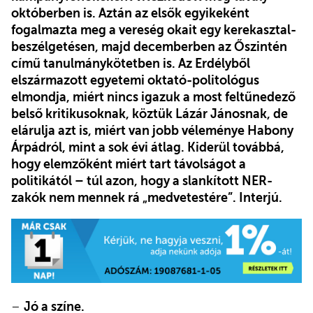
októberben is. Aztán az elsők egyikeként
fogalmazta meg a vereség okait egy kerekasztal-
beszélgetésen, majd decemberben az Őszintén
című tanulmánykötetben is. Az Erdélyből
elszármazott egyetemi oktató-politológus
elmondja, miért nincs igazuk a most feltűnedező
belső kritikusoknak, köztük Lázár Jánosnak, de
elárulja azt is, miért van jobb véleménye Habony
Árpádról, mint a sok évi átlag. Kiderül továbbá,
hogy elemzőként miért tart távolságot a
politikától – túl azon, hogy a slankított NER-
zakók nem mennek rá „medvetestére”. Interjú.
–
Jó a színe.