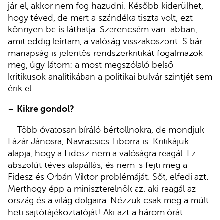
jár el, akkor nem fog hazudni. Később kiderülhet,
hogy téved, de mert a szándéka tiszta volt, ezt
könnyen be is láthatja. Szerencsém van: abban,
amit eddig leírtam, a valóság visszaköszönt. S bár
manapság is jelentős rendszerkritikát fogalmazok
meg, úgy látom: a most megszólaló belső
kritikusok analitikában a politikai bulvár szintjét sem
érik el.
–
Kikre gondol?
– Több óvatosan bíráló bértollnokra, de mondjuk
Lázár Jánosra, Navracsics Tiborra is. Kritikájuk
alapja, hogy a Fidesz nem a valóságra reagál. Ez
abszolút téves alapállás, és nem is fejti meg a
Fidesz és Orbán Viktor problémáját. Sőt, elfedi azt.
Merthogy épp a miniszterelnök az, aki reagál az
ország és a világ dolgaira. Nézzük csak meg a múlt
heti sajtótájékoztatóját! Aki azt a három órát