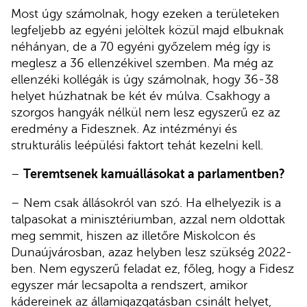
Most úgy számolnak, hogy ezeken a területeken
legfeljebb az egyéni jelöltek közül majd elbuknak
néhányan, de a 70 egyéni győzelem még így is
meglesz a 36 ellenzékivel szemben. Ma még az
ellenzéki kollégák is úgy számolnak, hogy 36-38
helyet húzhatnak be két év múlva. Csakhogy a
szorgos hangyák nélkül nem lesz egyszerű ez az
eredmény a Fidesznek. Az intézményi és
strukturális leépülési faktort tehát kezelni kell.
–
Teremtsenek kamuállásokat a parlamentben?
– Nem csak állásokról van szó. Ha elhelyezik is a
talpasokat a minisztériumban, azzal nem oldottak
meg semmit, hiszen az illetőre Miskolcon és
Dunaújvárosban, azaz helyben lesz szükség 2022-
ben. Nem egyszerű feladat ez, főleg, hogy a Fidesz
egyszer már lecsapolta a rendszert, amikor
kádereinek az államigazgatásban csinált helyet,