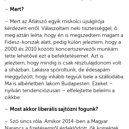
–
Mert?
– Mert az Átlátszó egyik miskolci újságírója
kérdezett erről. Válaszoltam neki tisztességgel, ő
meg aztán leírta, hogy én is megszedtem magam a
Fidesz-korszak alatt, pedig külön jeleztem, hogy a
2000 és 2010 közötti koncertszervezői munkám
tette lehetővé ezt a befektetésemet. Azt is
jeleztem, hogy mindig is csak résztulajdonom volt
a síházban. Lakásra spóroltunk, de édesapám
meggyőzött, hogy inkább tegyük bele a szállodába.
Ma is albérletben lakom Budapesten. Ezeket –
nyilván tendenciózusan – elfelejtette beleírni a
cikkbe.
–
Most akkor liberális sajtózni fogunk?
– Szó sincs róla. Amikor 2014-ben a Magyar
Narancs a fizetésemről érdeklődött, ők korrektek