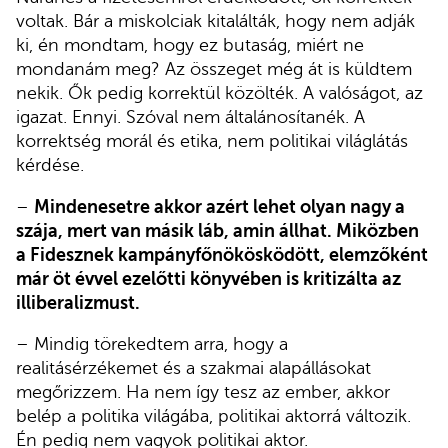
voltak. Bár a miskolciak kitalálták, hogy nem adják
ki, én mondtam, hogy ez butaság, miért ne
mondanám meg? Az összeget még át is küldtem
nekik. Ők pedig korrektül közölték. A valóságot, az
igazat. Ennyi. Szóval nem általánosítanék. A
korrektség morál és etika, nem politikai világlátás
kérdése.
–
Mindenesetre akkor azért lehet olyan nagy a
szája, mert van másik láb, amin állhat. Miközben
a Fidesznek kampányfőnökösködött, elemzőként
már öt évvel ezelőtti könyvében is kritizálta az
illiberalizmust.
– Mindig törekedtem arra, hogy a
realitásérzékemet és a szakmai alapállásokat
megőrizzem. Ha nem így tesz az ember, akkor
belép a politika világába, politikai aktorrá változik.
Én pedig nem vagyok politikai aktor.