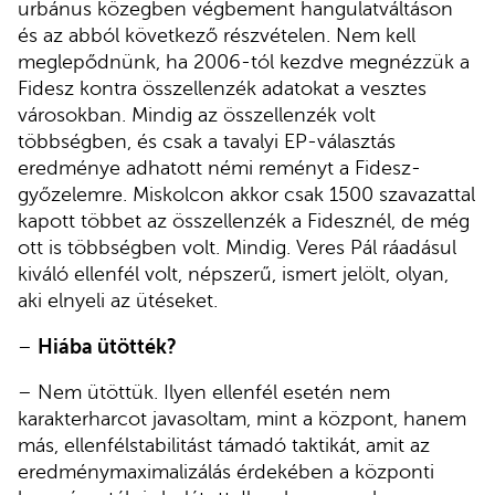
urbánus közegben végbement hangulatváltáson
és az abból következő részvételen. Nem kell
meglepődnünk, ha 2006-tól kezdve megnézzük a
Fidesz kontra összellenzék adatokat a vesztes
városokban. Mindig az összellenzék volt
többségben, és csak a tavalyi EP-választás
eredménye adhatott némi reményt a Fidesz-
győzelemre. Miskolcon akkor csak 1500 szavazattal
kapott többet az összellenzék a Fidesznél, de még
ott is többségben volt. Mindig. Veres Pál ráadásul
kiváló ellenfél volt, népszerű, ismert jelölt, olyan,
aki elnyeli az ütéseket.
–
Hiába ütötték?
– Nem ütöttük. Ilyen ellenfél esetén nem
karakterharcot javasoltam, mint a központ, hanem
más, ellenfélstabilitást támadó taktikát, amit az
eredménymaximalizálás érdekében a központi