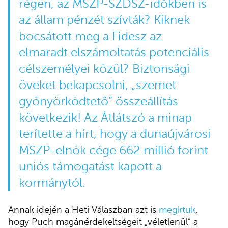
régen, az MSZP-SZDSZ-időkben is
az állam pénzét szívták? Kiknek
bocsátott meg a Fidesz az
elmaradt elszámoltatás potenciális
célszemélyei közül? Biztonsági
öveket bekapcsolni, „szemet
gyönyörködtető” összeállítás
következik! Az Átlátszó a minap
terítette a hírt, hogy a dunaújvárosi
MSZP-elnök cége 662 millió forint
uniós támogatást kapott a
kormánytól.
Annak idején a Heti Válaszban azt is
megírtuk
,
hogy Puch magánérdekeltségeit „véletlenül” a