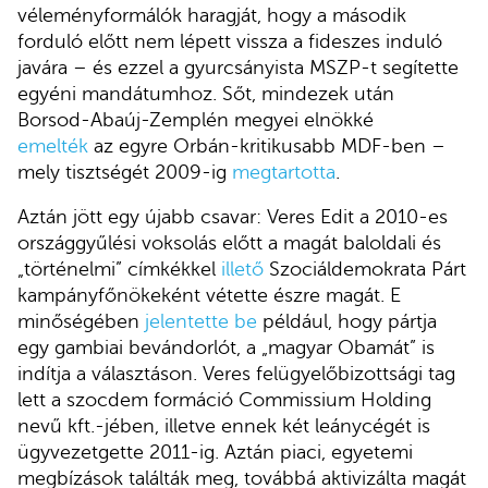
véleményformálók haragját, hogy a második
forduló előtt nem lépett vissza a fideszes induló
javára – és ezzel a gyurcsányista MSZP-t segítette
egyéni mandátumhoz. Sőt, mindezek után
Borsod-Abaúj-Zemplén megyei elnökké
emelték
az egyre Orbán-kritikusabb MDF-ben –
mely tisztségét 2009-ig
megtartotta
.
Aztán jött egy újabb csavar: Veres Edit a 2010-es
országgyűlési voksolás előtt a magát baloldali és
„történelmi” címkékkel
illető
Szociáldemokrata Párt
kampányfőnökeként vétette észre magát. E
minőségében
jelentette be
például, hogy pártja
egy gambiai bevándorlót, a „magyar Obamát” is
indítja a választáson. Veres felügyelőbizottsági tag
lett a szocdem formáció Commissium Holding
nevű kft.-jében, illetve ennek két leánycégét is
ügyvezetgette 2011-ig. Aztán piaci, egyetemi
megbízások találták meg, továbbá aktivizálta magát