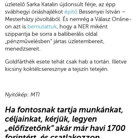
üzletelő Sarka Katalin újdonsült férje, az épp
svábhegyi óriáshajlékot
építő
Bessenyei István –
Mesterházy jóvoltából. És nemrég a Válasz Online-
on azt is
bemutattuk
, hogy a NER miként
szippantja be sorra a balliberális oldal
„pénzművelésben” jártas üzletembereit,
menedzsereit.
Goldfárthék esete tehát csak hab a tortán. Illetve
kicsiny koktélcseresznye a tejszín tetején.
Nyitókép: MTI
Ha fontosnak tartja munkánkat,
céljainkat, kérjük,
legyen
„előfizetőnk”
akár már havi 1700
forintért, és
csatlakozzon