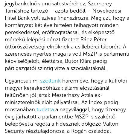
jegybankelnök unokatestvéréhez, Szemerey
Tamáshoz tartozó – azóta bedőlt – Növekedési
Hitel Bank volt szíves finanszírozni. Meg azt, hogy a
kormányzat két éve hirtelen felhagyott minden
pereskedéssel, erőfitogtatással, és elképesztő
mértékű lelépési pénzt fizetett Rácz Péter
úttörőszövetségi elnöknek a csillebérci táborért. A
szerencsés nyertes maga is volt MSZP-s parlamenti
képviselőjelölt, élettársa, Butor Klára pedig
pártigazgatói szintig vitte a szocialistáknál.
Ugyancsak mi
szóltunk
három éve, hogy a külföldi
magyar kereskedőházak állami elosztásánál
feltűnően jól jártak Mesterházy Attila ex-
miniszterelnökjelölt pályatársai. Az Index pedig
mostanában
tudatta
a nagyvilággal, hogy tizenegy
évig járhatott a parlamentbe MSZP-s szakértői
belépővel a régóta a Fidesznek dolgozó Valton
Security résztulajdonosa, a Rogán családdal