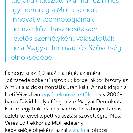
tagjának látszott. Ma már ez nincs
így: nemrég a Mol-csoport
innovatív technológiáinak
nemzetközi hasznosításáért
felelős személyként választották
be a Magyar Innovációs Szövetség
elnökségébe
.
És hogy ki az ifjú ara? Ha férjét az imént
„pártszédelgőként” rajzoltuk körbe, akkor bizony az
ő múltja is dokumentálás után kiált. Annak idején a
Heti Válaszban
egyértelművé tettük
, hogy 2006-
ban a Dávid Ibolya fémjelezte Magyar Demokrata
Fórum egy baloldali milliárdos, Leisztinger Tamás
üzleti köreivel lépett választási szövetségre. Nos,
Veres Edit ekkor az MDF edelényi
képviselőjelöltjeként azzal
vívta ki
a jobbos