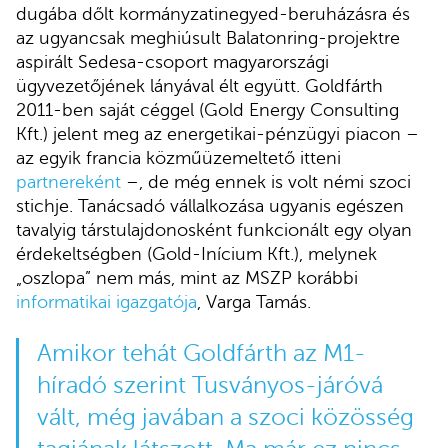
dugába dőlt kormányzatinegyed-beruházásra és
az ugyancsak meghiúsult Balatonring-projektre
aspirált Sedesa-csoport magyarországi
ügyvezetőjének lányával élt együtt. Goldfárth
2011-ben saját céggel (Gold Energy Consulting
Kft.) jelent meg az energetikai-pénzügyi piacon –
az egyik francia közműüzemeltető itteni
partnereként
–, de még ennek is volt némi szoci
stichje. Tanácsadó vállalkozása ugyanis egészen
tavalyig társtulajdonosként funkcionált egy olyan
érdekeltségben (Gold-Inícium Kft.), melynek
„oszlopa” nem más, mint az MSZP korábbi
informatikai igazgatója
, Varga Tamás.
Amikor tehát Goldfárth az M1-
híradó szerint Tusványos-járóvá
vált, még javában a szoci közösség