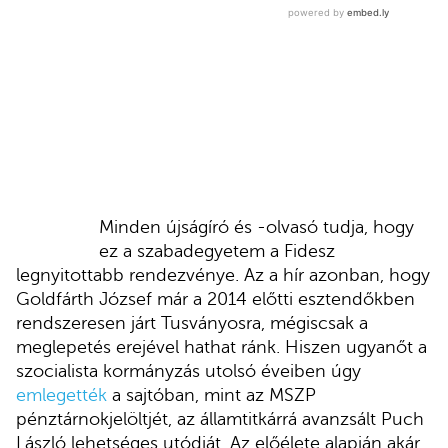
Minden újságíró és -olvasó tudja, hogy
ez a szabadegyetem a Fidesz
legnyitottabb rendezvénye. Az a hír azonban, hogy
Goldfárth József már a 2014 előtti esztendőkben
rendszeresen járt Tusványosra, mégiscsak a
meglepetés erejével hathat ránk. Hiszen ugyanőt a
szocialista kormányzás utolsó éveiben úgy
emlegették
a sajtóban, mint az MSZP
pénztárnokjelöltjét, az államtitkárrá avanzsált Puch
László lehetséges utódját. Az előélete alapján akár