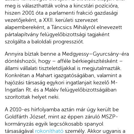
meg is választhatták volna a kincstári pozícióra,
hiszen 2001 óta a parlamenti frakció gazdasági
vezetőjeként, a XXII. kerületi szervezet
alapembereként, a Táncsics Mihályról elnevezett
pártalapítvány felügyelőbizottsági tagjaként
szolgálta a baloldali progressziót.
Annyira bíztak benne a Medgyessy–Gyurcsány-éra
döntéshozói, hogy – afféle bérkiegészítésként –
állami vállalati tiszteletdíjakkal is megjutalmazták.
Konkrétan a Mahart igazgatóságában, valamint a
hajózási társaság egykori ingatlanjait kezelő M-
Ingatlan Rt. és a Malév felügyelőbizottságában
szorítottak helyet neki.
A 2010-es hírfolyamba aztán már úgy került be
Goldfárth József, mint az éppen záruló MSZP-
kormányzás egyik legcsókosabb spanyol
társaságával
rokonítható
személy. Akkor ugyanis a