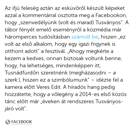
Az ifjú feleség aztán az esküvőről készült képeket
azzal a kommentárral osztotta meg a Facebookon,
hogy „szenvedélyünk (volt és marad) Tusványos”. A
tábor fényét emelő eseményről a közmédia már
háromperces tudósításban
számolt be
, hiszen „ez
volt az első alkalom, hogy egy igazi frigynek is
otthont adott” a fesztivál. „Ahogy megkérte a
kezem a kedves, onnan biztosak voltunk benne,
hogy, ha lehetséges, mindenképpen itt,
Tusnádfürdőn szeretnénk (megházasodni –
a
szerk.
), hiszen ez a szimbólumunk” – idézte fel a
kamera előtt Veres Edit. A híradós hang pedig
hozzátette, hogy a vőlegény a 2014-es első közös
tánc előtt már „éveken át rendszeres Tusványos-
járó volt”.