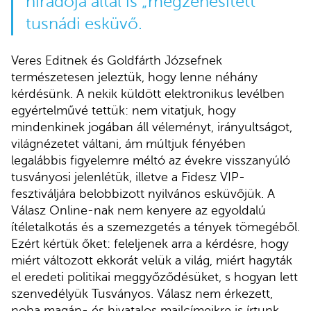
híradója által is „megzenésített”
tusnádi esküvő.
Veres Editnek és Goldfárth Józsefnek
természetesen jeleztük, hogy lenne néhány
kérdésünk. A nekik küldött elektronikus levélben
egyértelművé tettük: nem vitatjuk, hogy
mindenkinek jogában áll véleményt, irányultságot,
világnézetet váltani, ám múltjuk fényében
legalábbis figyelemre méltó az évekre visszanyúló
tusványosi jelenlétük, illetve a Fidesz VIP-
fesztiváljára belobbizott nyilvános esküvőjük. A
Válasz Online-nak nem kenyere az egyoldalú
ítéletalkotás és a szemezgetés a tények tömegéből.
Ezért kértük őket: feleljenek arra a kérdésre, hogy
miért változott ekkorát velük a világ, miért hagyták
el eredeti politikai meggyőződésüket, s hogyan lett
szenvedélyük Tusványos. Válasz nem érkezett,
noha magán- és hivatalos mailcímeikre is írtunk,