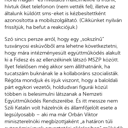
hívtuk őket telefonon (nem vették fel), illetve az
általunk küldött sms-eket is kézbesítettként
azonosította a mobilszolgáltató. (Cikkünket nyilván
frissítjük, ha befut a reakciójuk.)
Szó sincs persze arról, hogy egy „sokszínű”
tusványosi esküvőből arra lehetne következtetni,
hogy mára intézményesült együttműködés alakult
ki a Fidesz és az ellenzékinek látszó MSZP között.
Ilyet felelősen még akkor sem állíthatnánk, ha
tucatszám buknának le a kollaboráns szocialisták.
Régóta mondjuk és írjuk viszont, hogy a baloldali
párt egykori vezetői, holdudvari figurái közül
többen is belesimulni látszanak a Nemzeti
Együttműködés Rendszerébe. És itt messze nem
Szili Katalin volt házelnök és államfőjelölt esete a
legsúlyosabb – aki ma már Orbán Viktor
miniszterelnöki megbízottjaként „a határon túli