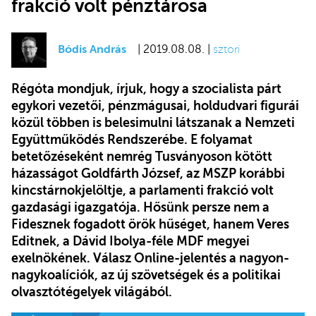
frakció volt pénztárosa
Bódis András
| 2019.08.08. |
sztori
Régóta mondjuk, írjuk, hogy a szocialista párt
egykori vezetői, pénzmágusai, holdudvari figurái
közül többen is belesimulni látszanak a Nemzeti
Együttműködés Rendszerébe. E folyamat
betetőzéseként nemrég Tusványoson kötött
házasságot Goldfárth József, az MSZP korábbi
kincstárnokjelöltje, a parlamenti frakció volt
gazdasági igazgatója. Hősünk persze nem a
Fidesznek fogadott örök hűséget, hanem Veres
Editnek, a Dávid Ibolya-féle MDF megyei
exelnökének. Válasz Online-jelentés a nagyon-
nagykoalíciók, az új szövetségek és a politikai
olvasztótégelyek világából.