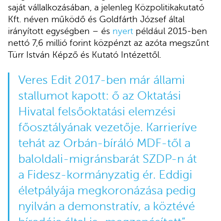
saját vállalkozásában, a jelenleg Közpolitikakutató
Kft. néven működő és Goldfárth József által
irányított egységben – és
nyert
például 2015-ben
nettó 7,6 millió forint közpénzt az azóta megszűnt
Türr István Képző és Kutató Intézettől.
Veres Edit 2017-ben már állami
stallumot kapott: ő az Oktatási
Hivatal felsőoktatási elemzési
főosztályának vezetője. Karrieríve
tehát az Orbán-bíráló MDF-től a
baloldali-migránsbarát SZDP-n át
a Fidesz-kormányzatig ér. Eddigi
életpályája megkoronázása pedig
nyilván a demonstratív, a köztévé