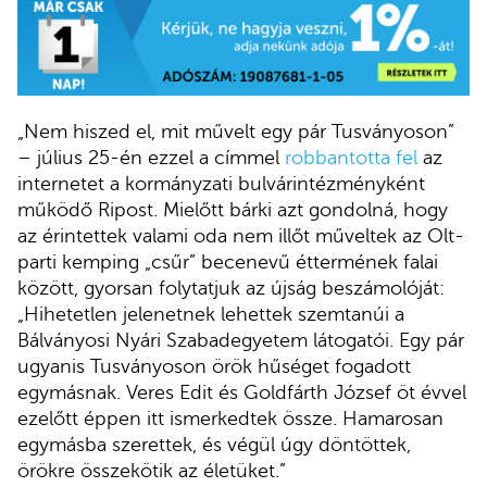
„Nem hi­szed el, mit mű­velt egy pár Tus­vá­nyo­son”
– július 25-én ezzel a címmel
robbantotta fel
az
internetet a kormányzati bulvárintézményként
működő Ripost. Mielőtt bárki azt gondolná, hogy
az érintettek valami oda nem illőt műveltek az Olt-
parti kemping „csűr” becenevű éttermének falai
között, gyorsan folytatjuk az újság beszámolóját:
„Hihetetlen jelenetnek lehettek szemtanúi a
Bálványosi Nyári Szabadegyetem látogatói. Egy pár
ugyanis Tusványoson örök hűséget fogadott
egymásnak. Veres Edit és Goldfárth József öt évvel
ezelőtt éppen itt ismerkedtek össze. Hamarosan
egymásba szerettek, és végül úgy döntöttek,
örökre összekötik az életüket.”