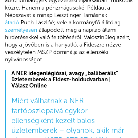
autonómiaügyek egyeztetési eljárásaiban” működik
közre. Hanem a pénzmágusoké. Például a
Népszavát a minap Leisztinger Tamásnak
átadó
Puch Lászlóé; vele a kormányfő állítólag
személyesen
állapodott meg a napilap állami
hirdetésekkel való feltöltéséről. Valószínűleg azért,
hogy a jövőben is a hanyatló, a Fideszre nézve
veszélytelen MSZP dominálja az ellenzéki
nyilvánosságot.
A NER idegenlégiósai, avagy „balliberális”
üzletemberek a Fidesz-holdudvarban |
Válasz Online
Miért válhatnak a NER
tartóoszlopaivá egykor
ellenségként kezelt balos
üzletemberek – olyanok, akik már