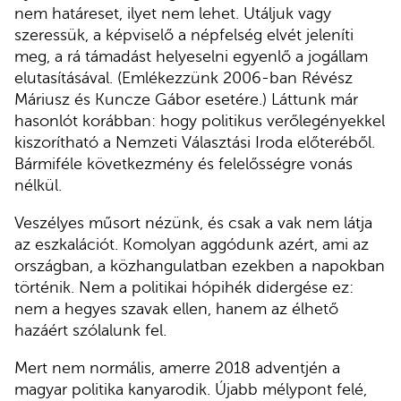
nem határeset, ilyet nem lehet. Utáljuk vagy
szeressük, a képviselő a népfelség elvét jeleníti
meg, a rá támadást helyeselni egyenlő a jogállam
elutasításával. (Emlékezzünk 2006-ban Révész
Máriusz és Kuncze Gábor esetére.) Láttunk már
hasonlót korábban: hogy politikus verőlegényekkel
kiszorítható a Nemzeti Választási Iroda előteréből.
Bármiféle következmény és felelősségre vonás
nélkül.
Veszélyes műsort nézünk, és csak a vak nem látja
az eszkalációt. Komolyan aggódunk azért, ami az
országban, a közhangulatban ezekben a napokban
történik. Nem a politikai hópihék didergése ez:
nem a hegyes szavak ellen, hanem az élhető
hazáért szólalunk fel.
Mert nem normális, amerre 2018 adventjén a
magyar politika kanyarodik. Újabb mélypont felé,