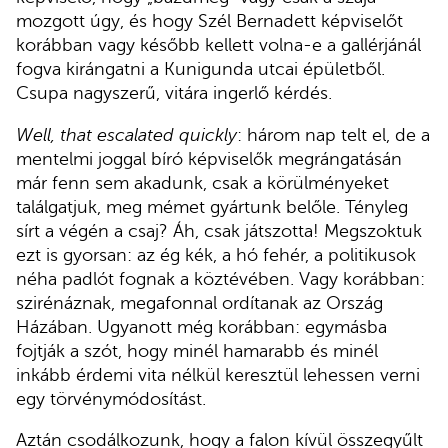
mozgott úgy, és hogy Szél Bernadett képviselőt
korábban vagy később kellett volna-e a gallérjánál
fogva kirángatni a Kunigunda utcai épületből.
Csupa nagyszerű, vitára ingerlő kérdés.
Well, that escalated quickly
: három nap telt el, de a
mentelmi joggal bíró képviselők megrángatásán
már fenn sem akadunk, csak a körülményeket
találgatjuk, meg mémet gyártunk belőle. Tényleg
sírt a végén a csaj? Áh, csak játszotta! Megszoktuk
ezt is gyorsan: az ég kék, a hó fehér, a politikusok
néha padlót fognak a köztévében. Vagy korábban:
szirénáznak, megafonnal ordítanak az Ország
Házában. Ugyanott még korábban: egymásba
fojtják a szót, hogy minél hamarabb és minél
inkább érdemi vita nélkül keresztül lehessen verni
egy törvénymódosítást.
Aztán csodálkozunk, hogy a falon kívül összegyűlt