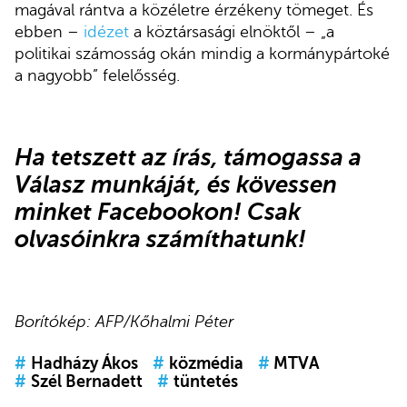
magával rántva a közéletre érzékeny tömeget. És
ebben –
idézet
a köztársasági elnöktől – „a
politikai számosság okán mindig a kormánypártoké
a nagyobb” felelősség.
Ha tetszett az írás,
támogassa a
Válasz munkáját
, és
kövessen
minket Facebookon
! Csak
olvasóinkra számíthatunk!
Borítókép: AFP/Kőhalmi Péter
#
Hadházy Ákos
#
közmédia
#
MTVA
#
Szél Bernadett
#
tüntetés