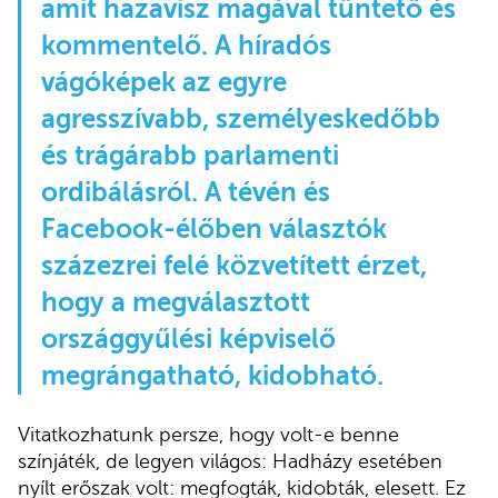
amit hazavisz magával tüntető és
kommentelő. A híradós
vágóképek az egyre
agresszívabb, személyeskedőbb
és trágárabb parlamenti
ordibálásról. A tévén és
Facebook-élőben választók
százezrei felé közvetített érzet,
hogy a megválasztott
országgyűlési képviselő
megrángatható, kidobható.
Vitatkozhatunk persze, hogy volt-e benne
színjáték, de legyen világos: Hadházy esetében
nyílt erőszak volt: megfogták, kidobták, elesett. Ez