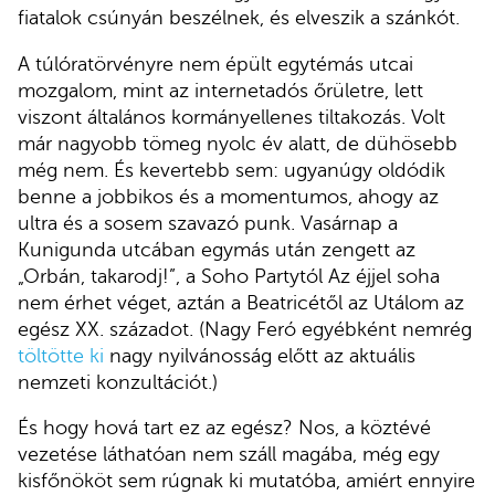
fiatalok csúnyán beszélnek, és elveszik a szánkót.
A túlóratörvényre nem épült egytémás utcai
mozgalom, mint az internetadós őrületre, lett
viszont általános kormányellenes tiltakozás. Volt
már nagyobb tömeg nyolc év alatt, de dühösebb
még nem. És kevertebb sem: ugyanúgy oldódik
benne a jobbikos és a momentumos, ahogy az
ultra és a sosem szavazó punk. Vasárnap a
Kunigunda utcában egymás után zengett az
„Orbán, takarodj!”, a Soho Partytól Az éjjel soha
nem érhet véget, aztán a Beatricétől az Utálom az
egész XX. századot. (Nagy Feró egyébként nemrég
töltötte ki
nagy nyilvánosság előtt az aktuális
nemzeti konzultációt.)
És hogy hová tart ez az egész? Nos, a köztévé
vezetése láthatóan nem száll magába, még egy
kisfőnököt sem rúgnak ki mutatóba, amiért ennyire