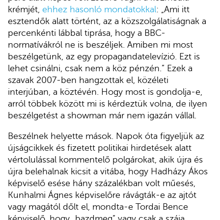
krémjét,
ehhez hasonló mondatokkal
: „Ami itt
esztendők alatt történt, az a közszolgálatiságnak a
percenkénti lábbal tiprása, hogy a BBC-
normatívákról ne is beszéljek. Amiben mi most
beszélgetünk, az egy propagandatelevízió. Ezt is
lehet csinálni, csak nem a köz pénzén.” Ezek a
szavak 2007-ben hangzottak el, közéleti
interjúban, a köztévén. Hogy most is gondolja-e,
arról többek között mi is kérdeztük volna, de ilyen
beszélgetést a showman már nem igazán vállal.
Beszélnek helyette mások. Napok óta figyeljük az
újságcikkek és fizetett politikai hirdetések alatt
vértolulással kommentelő polgárokat, akik újra és
újra belehalnak kicsit a vitába, hogy Hadházy Ákos
képviselő esése hány százalékban volt műesés,
Kunhalmi Ágnes képviselőre rávágták-e az ajtót
vagy magától dőlt el, mondta-e Tordai Bence
képviselő, hogy „bazdmeg” vagy csak a szája