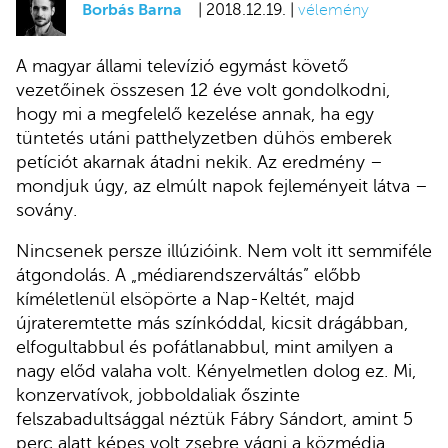
Borbás Barna
| 2018.12.19. |
vélemény
A magyar állami televízió egymást követő
vezetőinek összesen 12 éve volt gondolkodni,
hogy mi a megfelelő kezelése annak, ha egy
tüntetés utáni patthelyzetben dühös emberek
petíciót akarnak átadni nekik. Az eredmény –
mondjuk úgy, az elmúlt napok fejleményeit látva –
sovány.
Nincsenek persze illúzióink. Nem volt itt semmiféle
átgondolás. A „médiarendszerváltás” előbb
kíméletlenül elsöpörte a Nap-Keltét, majd
újrateremtette más színkóddal, kicsit drágábban,
elfogultabbul és pofátlanabbul, mint amilyen a
nagy előd valaha volt. Kényelmetlen dolog ez. Mi,
konzervatívok, jobboldaliak őszinte
felszabadultsággal néztük Fábry Sándort, amint 5
perc alatt képes volt zsebre vágni a közmédia