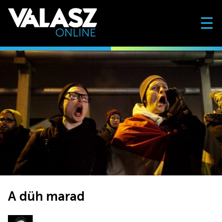
☰
A düh marad