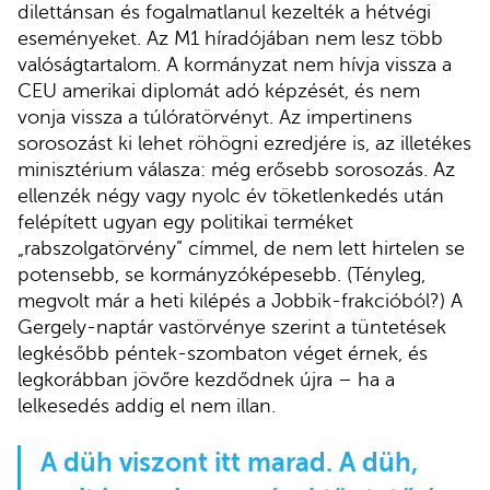
dilettánsan és fogalmatlanul kezelték a hétvégi
eseményeket. Az M1 híradójában nem lesz több
valóságtartalom. A kormányzat nem hívja vissza a
CEU amerikai diplomát adó képzését, és nem
vonja vissza a túlóratörvényt. Az impertinens
sorosozást ki lehet röhögni ezredjére is, az illetékes
minisztérium válasza: még erősebb sorosozás. Az
ellenzék négy vagy nyolc év töketlenkedés után
felépített ugyan egy politikai terméket
„rabszolgatörvény” címmel, de nem lett hirtelen se
potensebb, se kormányzóképesebb. (Tényleg,
megvolt már a heti kilépés a Jobbik-frakcióból?) A
Gergely-naptár vastörvénye szerint a tüntetések
legkésőbb péntek-szombaton véget érnek, és
legkorábban jövőre kezdődnek újra – ha a
lelkesedés addig el nem illan.
A düh viszont itt marad. A düh,