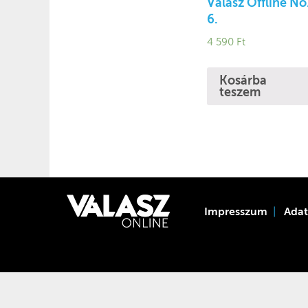
Válasz Offline No
6.
4 590
Ft
Kosárba
teszem
Impresszum
Ada