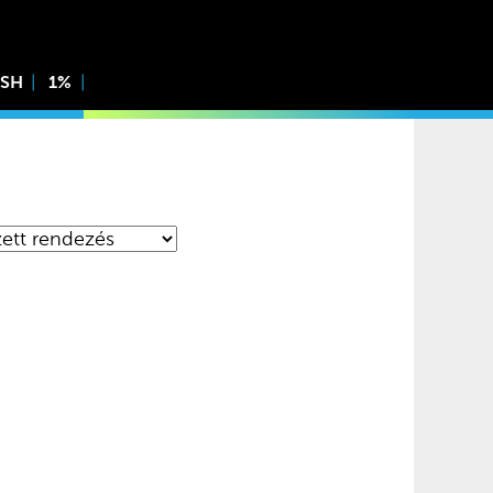
ISH
1%