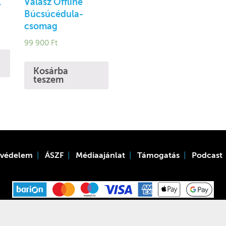
.
Válasz Offline
Búcsúcédula-
csomag
99 900
Ft
Kosárba
teszem
tvédelem
ÁSZF
Médiaajánlat
Támogatás
Podcast