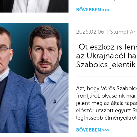
BŐVEBBEN >>>
2025.02.06. | Stumpf An
„Öt eszköz is len
az Ukrajnából ha
Szabolcs jelentik
Azt, hogy Vörös Szabolc
frontjáról, olvasóink már
jelent meg az általa tap
először utazott együtt 
legfrissebb élményeikről
BŐVEBBEN >>>