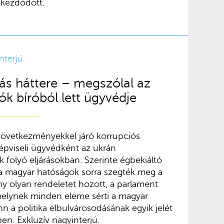
t kezdődött.
Interjú
s háttere – megszólal az
ók bíróból lett ügyvédje
 következményekkel járó korrupciós
épviseli ügyvédként az ukrán
k folyó eljárásokban. Szerinte égbekiáltó
, a magyar hatóságok sorra szegték meg a
ny olyan rendeletet hozott, a parlament
melynek minden eleme sérti a magyar
n a politika elbulvárosodásának egyik jelét
ben. Exkluzív nagyinterjú.