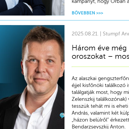
kampányt, hogy Orbán az
BŐVEBBEN >>>
2025.08.21. | Stumpf An
Három éve még ha
oroszokat – mos
Az alaszkai gengszterfőn
éjjel kisfőnöki találkozó
találgatják most, hogy 
Zelenszkij találkozónak) 
tesszük tehát mi is ehe
András, valamint két külp
„házon belülről” érkezet
Bendarzsevszkij Anton.