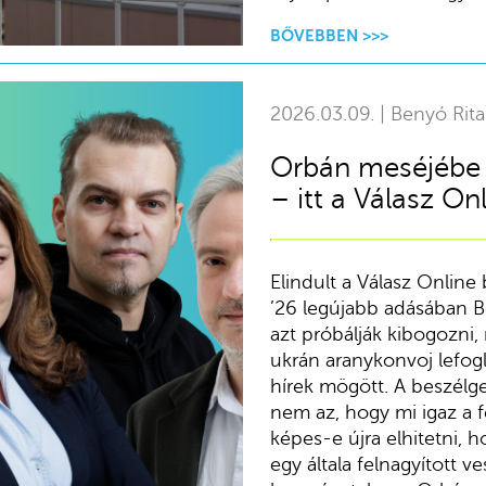
BŐVEBBEN >>>
2026.03.09. | Benyó Rita
Orbán meséjébe s
– itt a Válasz Onl
Elindult a Válasz Online 
’26 legújabb adásában B
azt próbálják kibogozni,
ukrán aranykonvoj lefogl
hírek mögött. A beszélge
nem az, hogy mi igaz a 
képes-e újra elhitetni, 
egy általa felnagyított ve