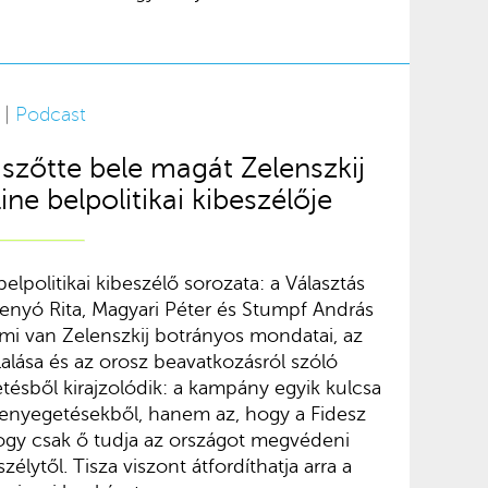
 |
Podcast
zőtte bele magát Zelenszkij
ine belpolitikai kibeszélője
belpolitikai kibeszélő sorozata: a Választás
enyó Rita, Magyari Péter és Stumpf András
 mi van Zelenszkij botrányos mondatai, az
alása és az orosz beavatkozásról szóló
tésből kirajzolódik: a kampány egyik kulcsa
fenyegetésekből, hanem az, hogy a Fidesz
hogy csak ő tudja az országot megvédeni
szélytől. Tisza viszont átfordíthatja arra a