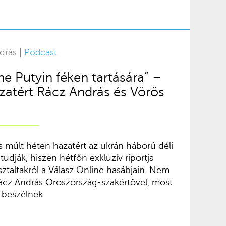
drás |
Podcast
ne Putyin féken tartására” –
zatért Rácz András és Vörös
s múlt héten hazatért az ukrán háború déli
 tudják, hiszen hétfőn exkluzív riportja
asztaltakról a Válasz Online hasábjain. Nem
Rácz András Oroszország-szakértővel, most
 beszélnek.