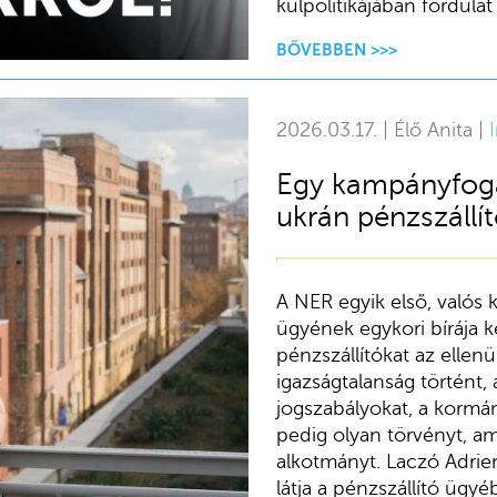
külpolitikájában fordula
BŐVEBBEN >>>
2026.03.17. | Élő Anita |
Egy kampányfogá
ukrán pénzszállít
A NER egyik első, valós
ügyének egykori bírája k
pénzszállítókat az ellenü
igazságtalanság történt
jogszabályokat, a kormá
pedig olyan törvényt, a
alkotmányt. Laczó Adrien
látja a pénzszállító ügyé