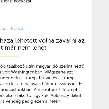
 igazi kockázat.
drás |
Podcast
za lehetett volna zavarni az
t már nem lehet
ök-találkozó után magyar idő szerint hétfő
 is volt Washingtonban. Világszerte azt
mindennek (a Trump-Putyin és a Trump-
vajon lesz-e hatása a háború lezárására. Ezt
ti podcastunkban. A mikrofonnál Stumpf
olitikai szakértő. Egyikük, Ablonczy Bálint
t, a vendég pedig ezen a héten