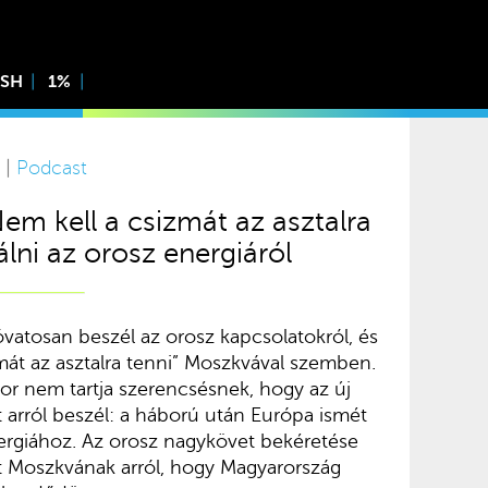
ISH
1%
 |
Podcast
Nem kell a csizmát az asztalra
válni az orosz energiáról
óvatosan beszél az orosz kapcsolatokról, és
zmát az asztalra tenni” Moszkvával szemben.
or nem tartja szerencsésnek, hogy az új
 arról beszél: a háború után Európa ismét
nergiához. Az orosz nagykövet bekéretése
lt Moszkvának arról, hogy Magyarország