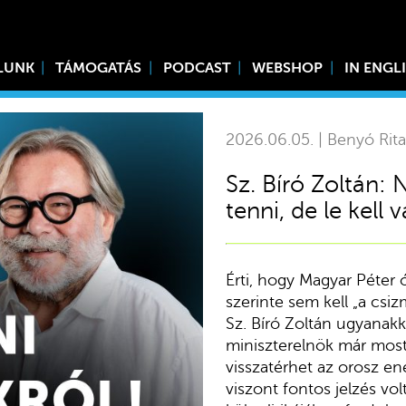
LUNK
TÁMOGATÁS
PODCAST
WEBSHOP
IN ENGL
2026.06.05. | Benyó Rita
Sz. Bíró Zoltán: 
tenni, de le kell 
Érti, hogy Magyar Péter 
szerinte sem kell „a csi
Sz. Bíró Zoltán ugyanakk
miniszterelnök már most
visszatérhet az orosz e
viszont fontos jelzés vo