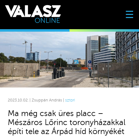
☰
2023.10.02. | Zsuppán András |
sztori
Ma még csak üres placc –
Mészáros Lőrinc toronyházakkal
építi tele az Árpád híd környékét