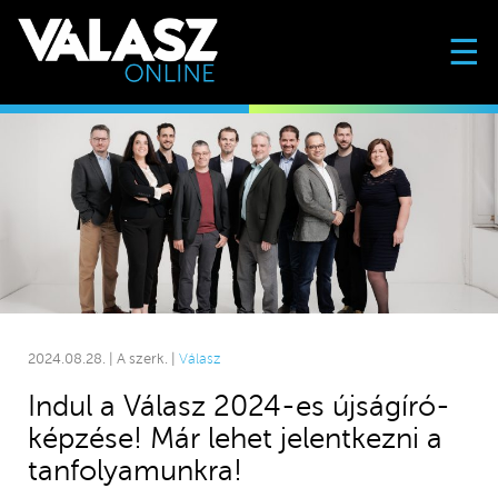
☰
2024.08.28. | A szerk. |
Válasz
Indul a Válasz 2024-es újságíró-
képzése! Már lehet jelentkezni a
tanfolyamunkra!