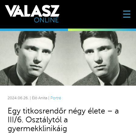
☰
2024.06.26. | Élő Anita |
Portré
Egy titkosrendőr négy élete – a
III/6. Osztálytól a
gyermekklinikáig