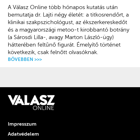
A Válasz Online több hónapos kutatás után
bemutatja dr. Lajti négy életét: a titkosrendőrt, a
klinikai szakpszichológust, az ékszerkereskedőt
és a magyarországi metoo-t kirobbantó botrány
(a Sárosdi Lilla-, avagy Marton László-ügy)
hátterében feltűnő figurát. Émelyítő történet
következik, csak felnőtt olvasóknak.
BŐVEBBEN >>>
Impresszum
Adatvédelem