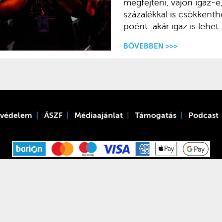
megfejteni, vajon igaz-
százalékkal is csökkenth
poént: akár igaz is lehet.
BŐVEBBEN >>>
tvédelem
ÁSZF
Médiaajánlat
Támogatás
Podcast