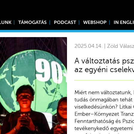
LUNK
TÁMOGATÁS
PODCAST
WEBSHOP
IN ENGL
2025.04.14. | Zöld Válas
A változtatás psz
az egyéni cselek
Miért nem változtatunk, 
tudás önmagában tehát 
viselkedésünkön? Litkai 
Ember–Környezet Tranzak
Fenntarthatóság és Pszi
tevékenykedő egyetemi 