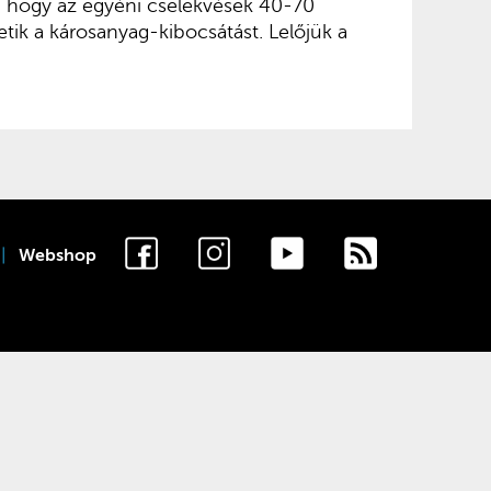
e, hogy az egyéni cselekvések 40-70
etik a károsanyag-kibocsátást. Lelőjük a
Webshop