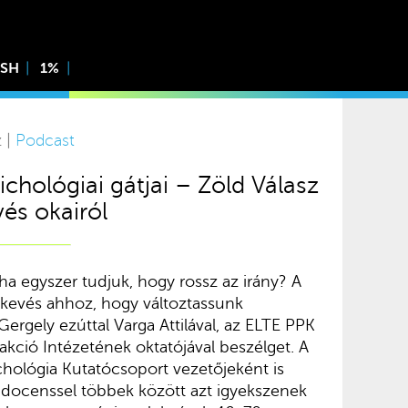
ISH
1%
z |
Podcast
ichológiai gátjai – Zöld Válasz
vés okairól
ha egyszer tudjuk, hogy rossz az irány? A
kevés ahhoz, hogy változtassunk
Gergely ezúttal Varga Attilával, az ELTE PPK
ció Intézetének oktatójával beszélget. A
chológia Kutatócsoport vezetőjeként is
docenssel többek között azt igyekszenek