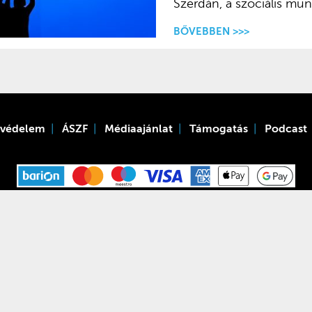
Szerdán, a szociális mun
BŐVEBBEN >>>
tvédelem
ÁSZF
Médiaajánlat
Támogatás
Podcast