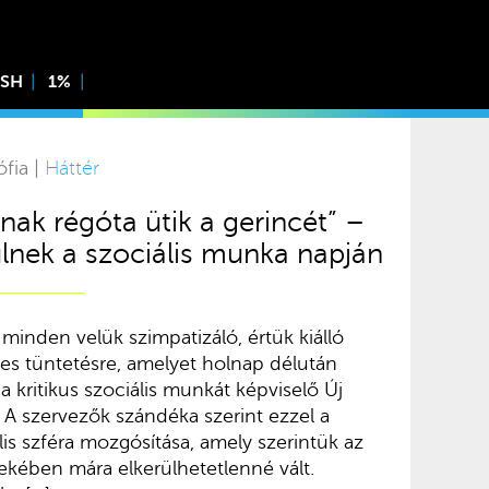
ISH
1%
ófia |
Háttér
ak régóta ütik a gerincét” –
lnek a szociális munka napján
minden velük szimpatizáló, értük kiálló
ndes tüntetésre, amelyet holnap délután
a kritikus szociális munkát képviselő Új
. A szervezők szándéka szerint ezzel a
iális szféra mozgósítása, amely szerintük az
kében mára elkerülhetetlenné vált.