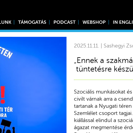
LUNK
TÁMOGATÁS
PODCAST
WEBSHOP
IN ENGL
2025.11.11. | Sashegyi Zs
„Ennek a szakmán
tüntetésre készü
Szociális munkásokat és 
civilt várnak arra a cse
tartanak a Nyugati téren 
Szemlélet csoport tagjai
kiállással elindul a szoc
ágazat megmentése érde