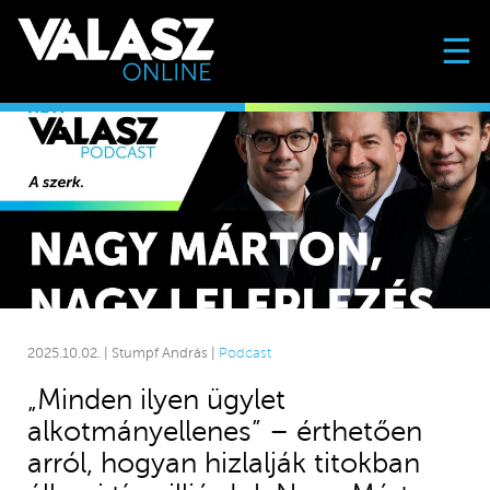
☰
2025.10.02. | Stumpf András |
Podcast
„Minden ilyen ügylet
alkotmányellenes” – érthetően
arról, hogyan hizlalják titokban