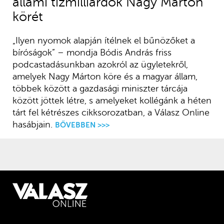
állami tízmilliárdok Nagy Márton
körét
„Ilyen nyomok alapján ítélnek el bűnözőket a
bíróságok” – mondja Bódis András friss
podcastadásunkban azokról az ügyletekről,
amelyek Nagy Márton köre és a magyar állam,
többek között a gazdasági miniszter tárcája
között jöttek létre, s amelyeket kollégánk a héten
tárt fel kétrészes cikksorozatban, a Válasz Online
hasábjain.
BŐVEBBEN >>>