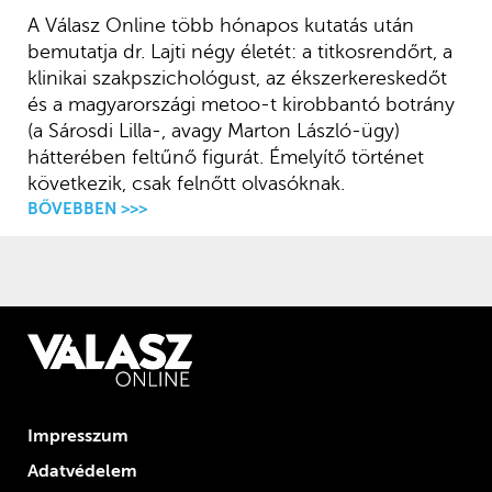
A Válasz Online több hónapos kutatás után
bemutatja dr. Lajti négy életét: a titkosrendőrt, a
klinikai szakpszichológust, az ékszerkereskedőt
és a magyarországi metoo-t kirobbantó botrány
(a Sárosdi Lilla-, avagy Marton László-ügy)
hátterében feltűnő figurát. Émelyítő történet
következik, csak felnőtt olvasóknak.
BŐVEBBEN >>>
Impresszum
Adatvédelem