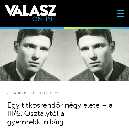
☰
2024.06.26. | Élő Anita |
Portré
Egy titkosrendőr négy élete – a
III/6. Osztálytól a
gyermekklinikáig