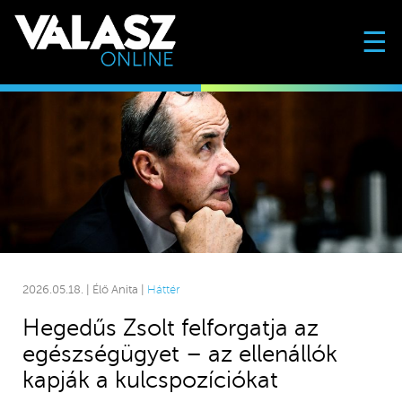
☰
2026.05.18. | Élő Anita |
Háttér
Hegedűs Zsolt felforgatja az
egészségügyet – az ellenállók
kapják a kulcspozíciókat