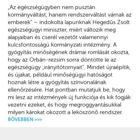
„Az egészségügyben nem pusztán
kormányváltást, hanem rendszerváltást várnak az
emberek” – indokolta lapunknak Hegedűs Zsolt
egészségügyi miniszter, miért változik meg
alapjaiban és cserél vezetőt valamennyi
kulcsfontosságú kormányzati intézmény. A
gyógyítás minőségének drámai romlását okozta,
hogy az Orbán-rezsim sorra döntötte le az
egészségügy „irányítótornyait”. Mindet újraépítik,
és újakat, például minőségügyi hatóságot
hoznak létre a gyógyítás színvonalának
ellenőrzésére. Hat pontban mutatjuk be, hogy
mi lesz az intézmények új funkciója és kik fogják
vezetni ezeket, és hogy megroggyantásukkal
milyen károkat okozott a leköszönő rendszer.
BŐVEBBEN >>>