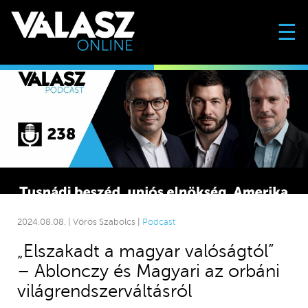
☰
2024.08.08. | Vörös Szabolcs |
Podcast
„Elszakadt a magyar valóságtól”
– Ablonczy és Magyari az orbáni
világrendszerváltásról